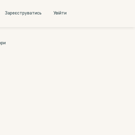
Зареєструватись
Увiйти
ори