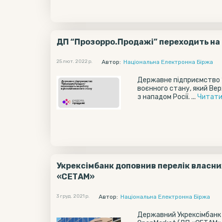
ДП “Прозорро.Продажі” переходить на 
25 лют. 2022 р.
Автор:
Національна Електронна Біржа
Державне підприємство 
воєнного стану, який Вер
з нападом Росії. ...
Читати
Укрексімбанк доповнив перелік власни
«СЕТАМ»
3 груд. 2021 р.
Автор:
Національна Електронна Біржа
Державний Укрексімбанк