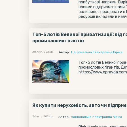
прибуткові напрями. Вир
новими підприємствами. 
залишився працювати в Ц
ресурсів вкладали в навча
Топ-5 лотів Великої приватизації: від 
промислових гігантів
20 лип. 2024 р.
Автор:
Національна Електронна Біржа
Топ-5 лотів Великої прив
промислових гігантів. Де
https://www.epravda.com.
Як купити нерухомість, авто чи підпри
24 лют. 2024 р.
Автор:
Національна Електронна Біржа