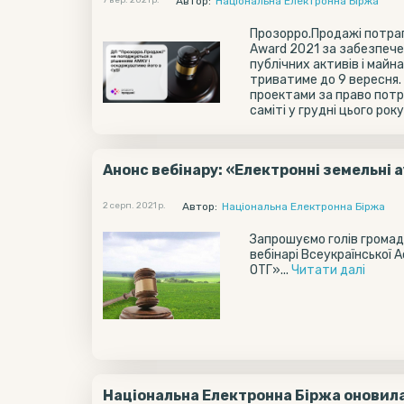
7 вер. 2021 р.
Автор:
Національна Електронна Біржа
Прозорро.Продажі потрап
Award 2021 за забезпече
публічних активів і майна
триватиме до 9 вересня.
проектами за право потр
саміті у грудні цього року. 
Анонс вебінару: «Електронні земельні 
2 серп. 2021 р.
Автор:
Національна Електронна Біржа
Запрошуємо голів громад
вебінарі Всеукраїнської А
ОТГ»...
Читати далi
Національна Електронна Біржа оновила