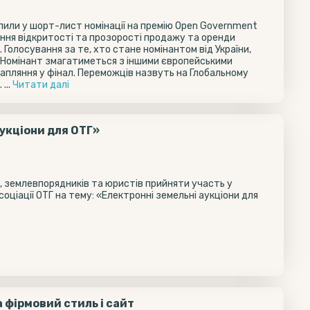
или у шорт-лист номінації на премію Open Government
ння відкритості та прозорості продажу та оренди
. Голосування за те, хто стане номінантом від України,
 Номінант змагатиметься з іншими європейськими
апляння у фінал. Переможців назвуть на Глобальному
...
Читати далi
аукціони для ОТГ»
, землевпорядників та юристів прийняти участь у
соціації ОТГ на тему: «Електронні земельні аукціони для
 фірмовий стиль і сайт