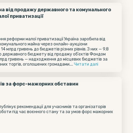
на від продажу державного та комунального
алої приватизації
ння реформи малої приватизації Україна заробила від
комунального майна через онлайн-аукціони
4 млрд гривень до бюджетів різних рівнів. З них — 9.8
о державного бюджету від продажу обʼєктів Фондом
лрд гривень — надходження до місцевих бюджетів за
их торгів, оголошених громадами....
Читати далi
нів за форс-мажорних обставин
ублікує рекомендації для учасників та організаторів
оботи під час воєнного стану та за умов форс мажорних