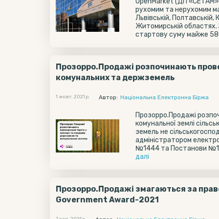
OpenMarket (ДП «СЕТАМ» М
рухомим та нерухомим май
Львівській, Полтавській, 
Житомирській областях. 
стартову суму майже 580 
Прозорро.Продажі розпочинають прове
комунальних та держземель
1 жовт. 2021 р.
Автор:
Національна Електронна Біржа
Прозорро.Продажі розпоч
комунальної землі сільс
земель не сільськогоспо
адміністратором електрон
№1444 та Постанови №101
далi
Прозорро.Продажі змагаються за право
Government Award-2021