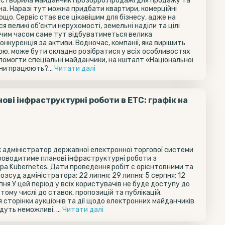
а створила майданчик Прозорро.Продажі для продажу та
на. Наразі тут можна придбати квартири, комерційні
ощо. Сервіс стає все цікавішим для бізнесу, адже на
 великі об'єкти нерухомості, земельні наділи та цілі
чим часом саме тут відбуватиметься велика
онкуренція за активи. Водночас, компанії, яка вирішить
, може бути складно розібратися у всіх особливостях
опомогти спеціальні майданчики, на кшталт «Національної
они працюють?...
Читати далi
ві інфраструктурні роботи в ЕТС: графік на
к адміністратор державної електронної торгової системи
 проводитиме планові інфраструктурні роботи з
ера Kubernetes. Дати проведення робіт є орієнтовними та
зсуд адміністратора: 22 липня; 29 липня; 5 серпня; 12
рпня У цей період у всіх користувачів не буде доступу до
 тому числі до ставок, пропозицій та публікацій.
 сторінки аукціонів та дії щодо електронних майданчиків
дуть неможливі. ...
Читати далi