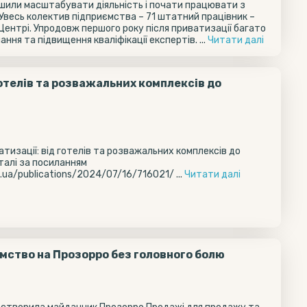
ішили масштабувати діяльність і почати працювати з
Увесь колектив підприємства – 71 штатний працівник –
ентрі. Упродовж першого року після приватизації багато
ння та підвищення кваліфікації експертів. ...
Читати далi
готелів та розважальних комплексів до
атизації: від готелів та розважальних комплексів до
талі за посиланням
ua/publications/2024/07/16/716021/ ...
Читати далi
ємство на Прозорро без головного болю