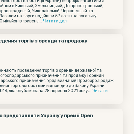
іністерства юстиції України) непрофільні активи з
ном в Київській, Хмельницькій, Дніпропетровській,
Кіровоградській, Миколаївській, Чернівецькій та
Загалом на торги надійшли 57 лотів на загальну
мільйонів гривень....
Читати далi
дення торгів з оренди та продажу
инають проведення торгів з оренди державної та
ькогосподарського призначення та продажу і оренди
дарського призначення. Уряд визначив Прозорро.Продажі
ної торгової системи відповідно до Закону України
3, яка опублікована 28 вересня 2021 року....
Читати
 представляти Україну у премії Open