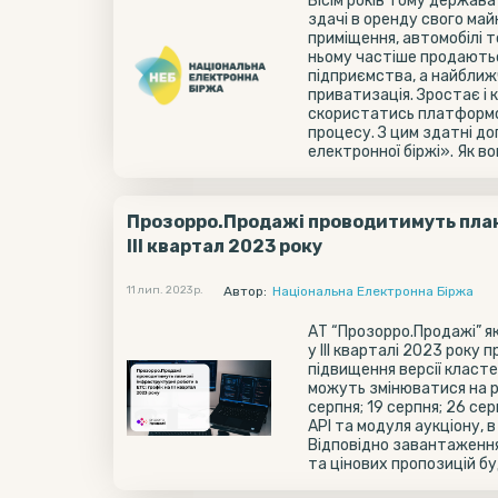
Вісім років тому держав
здачі в оренду свого май
приміщення, автомобілі т
ньому частіше продаються
підприємства, а найближ
приватизація. Зростає і к
скористатись платформою
процесу. З цим здатні д
електронної біржі». Як в
Прозорро.Продажі проводитимуть плано
III квартал 2023 року
11 лип. 2023 р.
Автор:
Національна Електронна Біржа
АТ “Прозорро.Продажі” я
у III кварталі 2023 року
підвищення версії класт
можуть змінюватися на ро
серпня; 19 серпня; 26 се
АPI та модуля аукціону, в
Відповідно завантаження
та цінових пропозицій бу