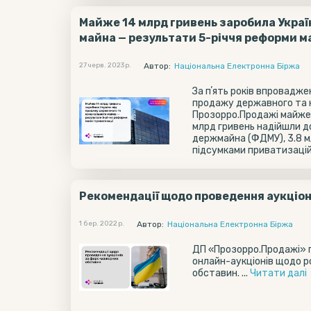
Майже 14 млрд гривень заробила Украї
майна — результати 5-річчя реформи м
27 черв. 2023 р.
Автор:
Національна Електронна Біржа
За пʼять років впровадже
продажу державного та 
Прозорро.Продажі майже 1
млрд гривень надійшли д
держмайна (ФДМУ), 3.8 м
підсумками приватизаційн
Рекомендації щодо проведення аукціо
1 бер. 2022 р.
Автор:
Національна Електронна Біржа
ДП «Прозорро.Продажі» п
онлайн-аукціонів щодо р
обставин. ...
Читати далi