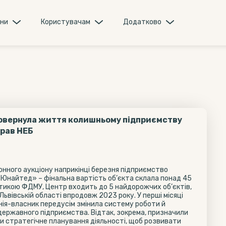
они
Користувачам
Додатково
овернула життя колишньому підприємству
брав НЕБ
нного аукціону наприкінці березня підприємство
і Юнайтед» – фінальна вартість об’єкта склала понад 45
стикою ФДМУ, Центр входить до 5 найдорожчих об’єктів,
 Львівській області впродовж 2023 року. У перші місяці
анія-власник передусім змінила систему роботи й
державного підприємства. Відтак, зокрема, призначили
ли стратегічне планування діяльності, щоб розвивати