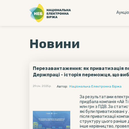
Аукцi
Новини
Перезавантаження: як приватизація п
Держпраці - історія переможця, що ви
29 січ. 2025 р.
Автор:
Національна Електронна Біржа
За результатами електро
придбала компанія «Ай Т
млн грн з ПДВ. За стати
які були приватизовані у
після приватизації комп
структуру цього раніше 
інше керівництво, прове