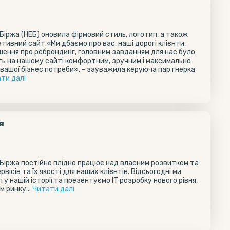
Біржа (НЕБ) оновила фірмовий стиль, логотип, а також
ивний сайт.«Ми дбаємо про вас, наші дорогі клієнти,
шення про ребрендинг, головним завданням для нас було
ь на нашому сайті комфортним, зручним і максимально
 вашої бізнес потреби», - зауважила керуюча партнерка
ти далi
я
Біржа постійно плідно працює над власним розвитком та
вісів та їх якості для наших клієнтів. Відсьогодні ми
у нашій історії та презентуємо ІТ розробку нового рівня,
м ринку...
Читати далi