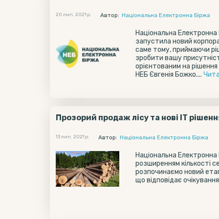
20 лип. 2021 р.
Автор:
Національна Електронна Біржа
Національна Електронна 
запустила новий корпорат
саме тому, приймаючи рі
зробити вашу присутніст
орієнтованим на рішення
НЕБ Євгенія Божко....
Чита
Прозорий продаж лісу та нові ІТ рішенн
13 лип. 2021 р.
Автор:
Національна Електронна Біржа
Національна Eлектронна 
розширенням кількості сер
розпочинаємо новий етап 
що відповідає очікування