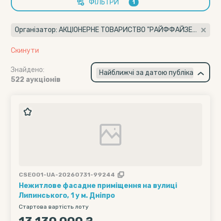
ФІЛЬТРИ
1
Організатор: АКЦІОНЕРНЕ ТОВАРИСТВО "РАЙФФАЙЗЕН БАНК" (14305909)
Скинути
Знайдено:
×
Найближчі за датою публікації
522 аукціонів
CSE001-UA-20260731-99244
Нежитлове фасадне приміщення на вулиці
Липинського, 1 у м. Дніпро
Стартова вартість лоту