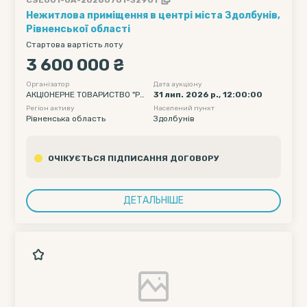
Нежитлова приміщення в центрі міста Здолбунів,
Рівненської області
Стартова вартість лоту
3 600 000 ₴
Організатор
Дата аукціону
АКЦІОНЕРНЕ ТОВАРИСТВО "РА
31 лип. 2026 р., 12:00:00
ЙФФАЙЗЕН БАНК"
Регіон активу
Населений пункт
Рівненська область
Здолбунів
ОЧІКУЄТЬСЯ ПІДПИСАННЯ ДОГОВОРУ
ДЕТАЛЬНІШЕ