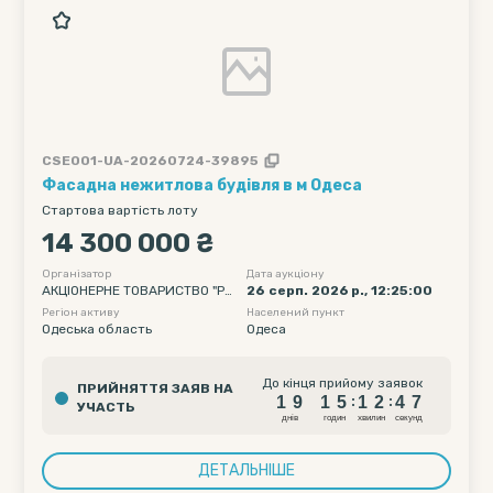
CSE001-UA-20260724-39895
Фасадна нежитлова будівля в м Одеса
Стартова вартість лоту
14 300 000 ₴
Організатор
Дата аукціону
АКЦІОНЕРНЕ ТОВАРИСТВО "РА
26 серп. 2026 р., 12:25:00
ЙФФАЙЗЕН БАНК"
Регіон активу
Населений пункт
Одеська область
Одеса
1
9
1
5
1
2
4
6
До кінця прийому заявок
ПРИЙНЯТТЯ ЗАЯВ НА
1
9
1
5
1
2
4
6
:
:
УЧАСТЬ
днiв
годин
хвилин
секунд
ДЕТАЛЬНІШЕ