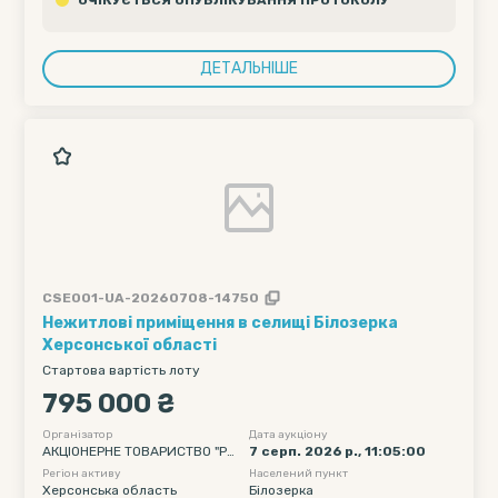
ДЕТАЛЬНІШЕ
CSE001-UA-20260708-14750
Нежитлові приміщення в селищі Білозерка
Херсонської області
Стартова вартість лоту
795 000 ₴
Організатор
Дата аукціону
АКЦІОНЕРНЕ ТОВАРИСТВО "РА
7 серп. 2026 р., 11:05:00
ЙФФАЙЗЕН БАНК"
Регіон активу
Населений пункт
Херсонська область
Білозерка