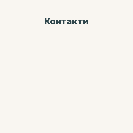
Контакти
Ми завжди раді Вас
бачити за адресою
04071, м. Київ, вул. Хорива, буд. 7,
3-й поверх
Більше цікавого контента можна
знайти тут:
0 800 33-12-02
(дзвінки безкоштовні з мобільних
та стаціонарних телефонів)