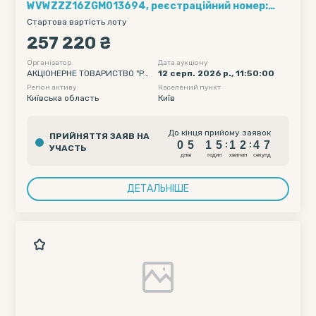
WVWZZZ16ZGM013694, реєстраційний номер:
АА8321РК
Стартова вартість лоту
257 220 ₴
Організатор
Дата аукціону
АКЦІОНЕРНЕ ТОВАРИСТВО "РА
12 серп. 2026 р., 11:50:00
ЙФФАЙЗЕН БАНК"
Регіон активу
Населений пункт
Київська область
Київ
0
5
1
5
1
2
4
6
До кінця прийому заявок
ПРИЙНЯТТЯ ЗАЯВ НА
0
5
1
5
1
2
4
6
:
:
УЧАСТЬ
днiв
годин
хвилин
секунд
ДЕТАЛЬНІШЕ