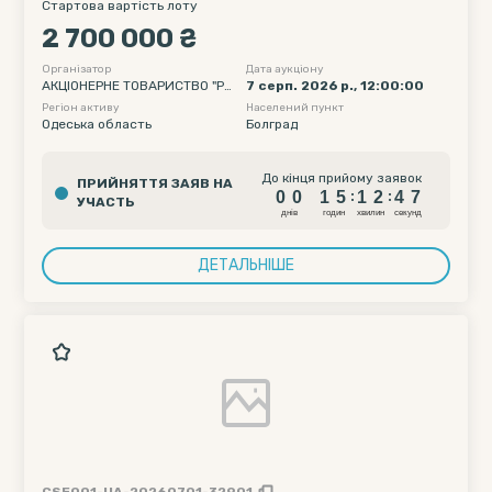
Стартова вартість лоту
2 700 000 ₴
Організатор
Дата аукціону
АКЦІОНЕРНЕ ТОВАРИСТВО "РА
7 серп. 2026 р., 12:00:00
ЙФФАЙЗЕН БАНК"
Регіон активу
Населений пункт
Одеська область
Болград
0
0
1
5
1
2
4
6
До кінця прийому заявок
ПРИЙНЯТТЯ ЗАЯВ НА
0
0
1
5
1
2
4
6
:
:
УЧАСТЬ
днiв
годин
хвилин
секунд
ДЕТАЛЬНІШЕ
CSE001-UA-20260701-32901