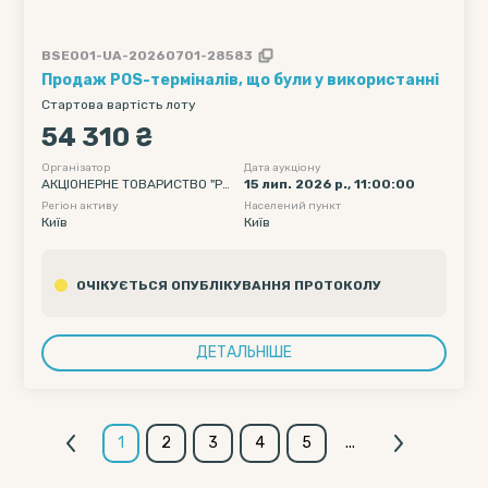
BSE001-UA-20260701-28583
Продаж POS-терміналів, що були у використанні
Стартова вартість лоту
54 310 ₴
Організатор
Дата аукціону
АКЦІОНЕРНЕ ТОВАРИСТВО "РА
15 лип. 2026 р., 11:00:00
ЙФФАЙЗЕН БАНК"
Регіон активу
Населений пункт
Київ
Київ
ОЧІКУЄТЬСЯ ОПУБЛІКУВАННЯ ПРОТОКОЛУ
ДЕТАЛЬНІШЕ
1
2
3
4
5
...