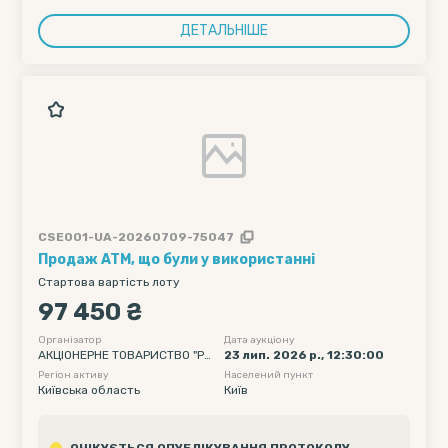
ДЕТАЛЬНІШЕ
CSE001-UA-20260709-75047
Продаж ATM, що були у використанні
Стартова вартість лоту
97 450 ₴
Організатор
Дата аукціону
АКЦІОНЕРНЕ ТОВАРИСТВО "РА
23 лип. 2026 р., 12:30:00
ЙФФАЙЗЕН БАНК"
Регіон активу
Населений пункт
Київська область
Київ
ОЧІКУЄТЬСЯ ОПУБЛІКУВАННЯ ПРОТОКОЛУ