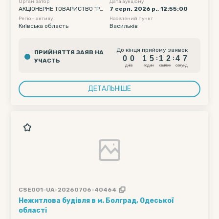
Організатор
Дата аукціону
АКЦІОНЕРНЕ ТОВАРИСТВО "РА
7 серп. 2026 р., 12:55:00
ЙФФАЙЗЕН БАНК"
Регіон активу
Населений пункт
Київська область
Васильків
0
0
1
5
1
2
4
6
До кінця прийому заявок
ПРИЙНЯТТЯ ЗАЯВ НА
0
0
1
5
1
2
4
6
:
:
УЧАСТЬ
днiв
годин
хвилин
секунд
ДЕТАЛЬНІШЕ
CSE001-UA-20260706-40464
Нежитлова будівля в м. Болград, Одеської
області