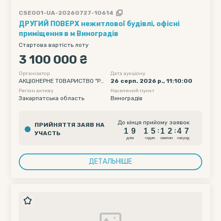
CSE001-UA-20260727-10614
ДРУГИЙ ПОВЕРХ нежитлової будівлі, офісні
приміщення в м Виноградів
Стартова вартість лоту
3 100 000 ₴
Організатор
Дата аукціону
АКЦІОНЕРНЕ ТОВАРИСТВО "РА
26 серп. 2026 р., 11:10:00
ЙФФАЙЗЕН БАНК"
Регіон активу
Населений пункт
Закарпатська область
Виноградів
1
9
1
5
1
2
4
6
До кінця прийому заявок
ПРИЙНЯТТЯ ЗАЯВ НА
1
9
1
5
1
2
4
6
:
:
УЧАСТЬ
днiв
годин
хвилин
секунд
ДЕТАЛЬНІШЕ