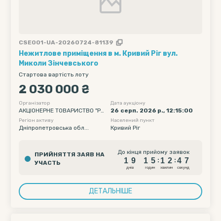
CSE001-UA-20260724-81139
Нежитлове приміщення в м. Кривий Ріг вул.
Миколи Зінчевського
Стартова вартість лоту
2 030 000 ₴
Організатор
Дата аукціону
АКЦІОНЕРНЕ ТОВАРИСТВО "РА
26 серп. 2026 р., 12:15:00
ЙФФАЙЗЕН БАНК"
Регіон активу
Населений пункт
Дніпропетровська обл...
Кривий Ріг
1
9
1
5
1
2
4
6
До кінця прийому заявок
ПРИЙНЯТТЯ ЗАЯВ НА
1
9
1
5
1
2
4
6
:
:
УЧАСТЬ
днiв
годин
хвилин
секунд
ДЕТАЛЬНІШЕ