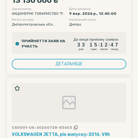
13 130 000 ₴
Організатор
Дата аукціону
АКЦІОНЕРНЕ ТОВАРИСТВО "РА
9 вер. 2026 р., 12:45:00
ЙФФАЙЗЕН БАНК"
Регіон активу
Населений пункт
Дніпропетровська обл...
Дніпро
3
3
1
5
1
2
4
6
До кінця прийому заявок
ПРИЙНЯТТЯ ЗАЯВ НА
3
3
1
5
1
2
4
6
:
:
УЧАСТЬ
днiв
годин
хвилин
секунд
ДЕТАЛЬНІШЕ
CSE001-UA-20260728-83653
VOLKSWAGEN JETTA, рік випуску: 2016, VIN: