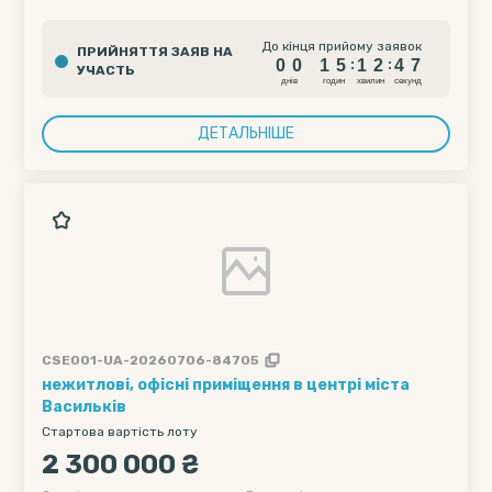
0
0
1
5
1
2
4
6
До кінця прийому заявок
ПРИЙНЯТТЯ ЗАЯВ НА
0
0
1
5
1
2
4
6
:
:
УЧАСТЬ
днiв
годин
хвилин
секунд
ДЕТАЛЬНІШЕ
CSE001-UA-20260706-84705
нежитлові, офісні приміщення в центрі міста
Васильків
Стартова вартість лоту
2 300 000 ₴