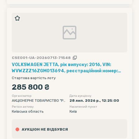
CSE001-UA-20260713-71548
VOLKSWAGEN JETTA, рік випуску: 2016, VIN:
WVWZZZ16ZGM013694, реєстраційний номер:
АА8321РК
Стартова вартість лоту
285 800 ₴
Організатор
Дата аукціону
АКЦІОНЕРНЕ ТОВАРИСТВО "РА
28 лип. 2026 р., 12:25:00
ЙФФАЙЗЕН БАНК"
Регіон активу
Населений пункт
Київська область
Київ
АУКЦІОН НЕ ВІДБУВСЯ