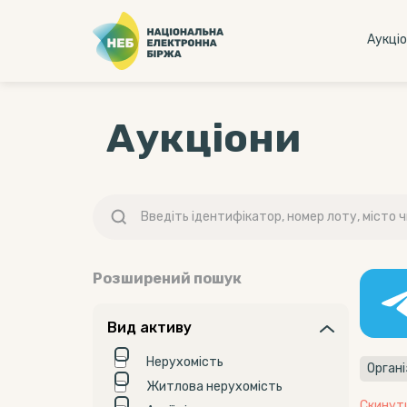
Аукцi
Аукціони
Розширений пошук
Вид активу
Нерухомість
Орган
Житлова нерухомість
Скинут