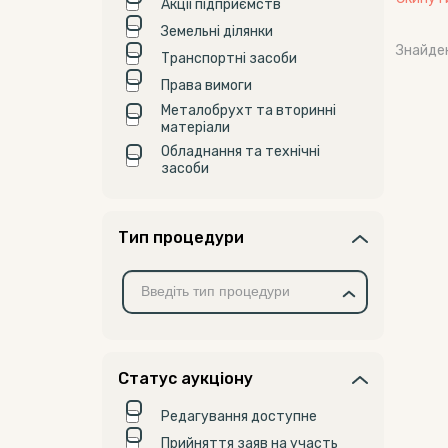
Акції підприємств
Земельні ділянки
Знайде
Транспортні засоби
Права вимоги
Металобрухт та вторинні
матеріали
Обладнання та технічні
засоби
Тип процедури
Статус аукціону
Редагування доступне
Прийняття заяв на участь