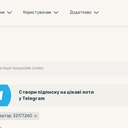
они
Користувачам
Додатково
Створи підписку на цікаві лоти
у Telegram
ізатор: 32177260
и