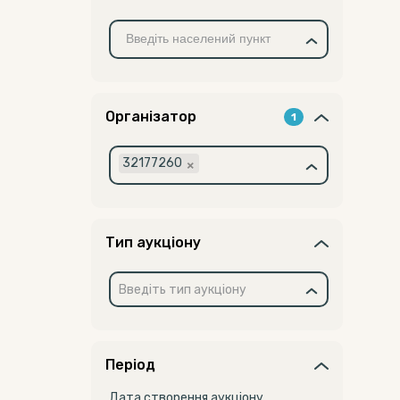
Організатор
1
×
32177260
Тип аукціону
Введіть тип аукціону
Період
Дата створення аукціону