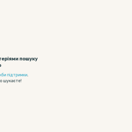
теріями пошуку
о
жби підтримки
.
о шукаєте!