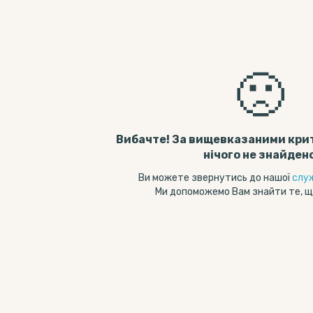
🙁
Вибачте! За вищевказаними кри
нічого не знайден
Ви можете звернутись до нашої
слу
Ми допоможемо Вам знайти те, щ