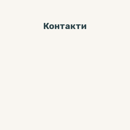
Контакти
Ми завжди раді Вас
бачити за адресою
04071, м. Київ, вул. Хорива, буд. 7,
3-й поверх
Більше цікавого контента можна
знайти тут:
0 800 33-12-02
(дзвінки безкоштовні з мобільних
та стаціонарних телефонів)