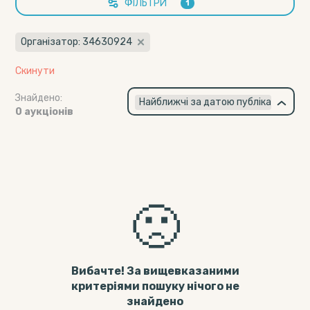
ФІЛЬТРИ
1
Організатор: 34630924
Скинути
Знайдено:
×
Найближчі за датою публікації
0 аукціонів
🙁
Вибачте! За вищевказаними
критеріями пошуку нічого не
знайдено