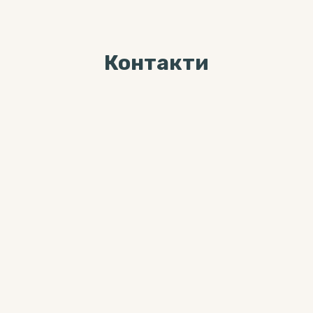
Контакти
Ми завжди раді Вас
бачити за адресою
04071, м. Київ, вул. Хорива, буд. 7,
3-й поверх
Більше цікавого контента можна
знайти тут:
0 800 33-12-02
(дзвінки безкоштовні з мобільних
та стаціонарних телефонів)