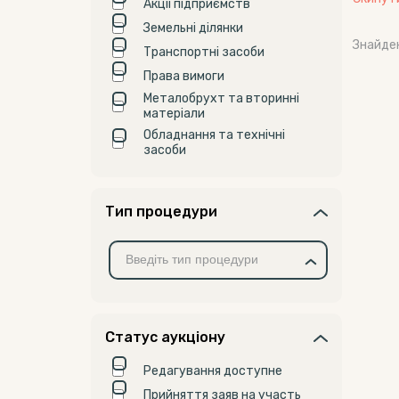
Акції підприємств
Земельні ділянки
Знайде
Транспортні засоби
Права вимоги
Металобрухт та вторинні
матеріали
Обладнання та технічні
засоби
Тип процедури
Статус аукціону
Редагування доступне
Прийняття заяв на участь