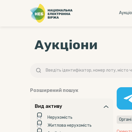
Аукцi
Аукціони
Розширений пошук
Вид активу
Нерухомість
Орган
Житлова нерухомість
Скинут