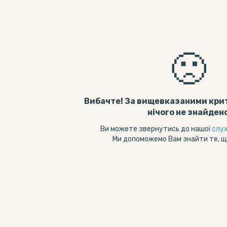
🙁
Вибачте! За вищевказаними кри
нічого не знайден
Ви можете звернутись до нашої
слу
Ми допоможемо Вам знайти те, щ