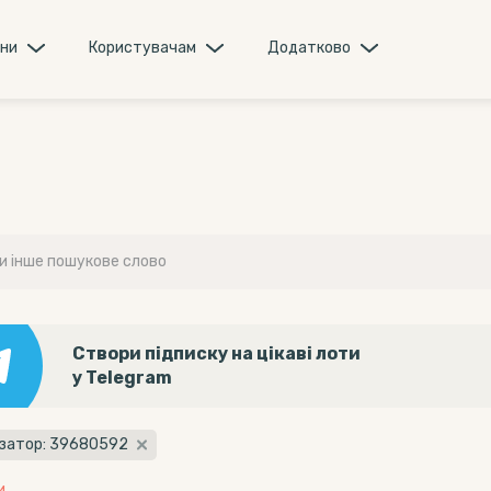
они
Користувачам
Додатково
Створи підписку на цікаві лоти
у Telegram
ізатор: 39680592
и