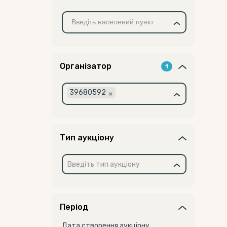
Організатор
1
×
39680592
Тип аукціону
Введіть тип аукціону
Період
Дата створення аукціону