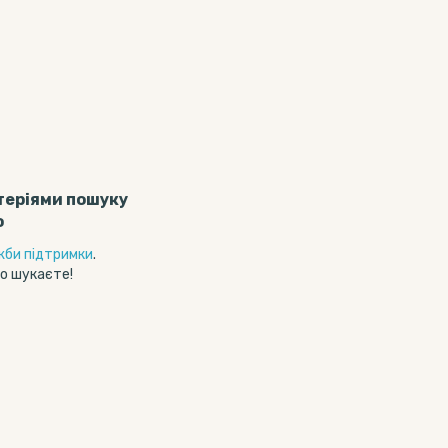
теріями пошуку
о
жби підтримки
.
о шукаєте!