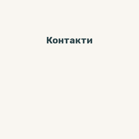
Контакти
Ми завжди раді Вас
бачити за адресою
04071, м. Київ, вул. Хорива, буд. 7,
3-й поверх
Більше цікавого контента можна
знайти тут: