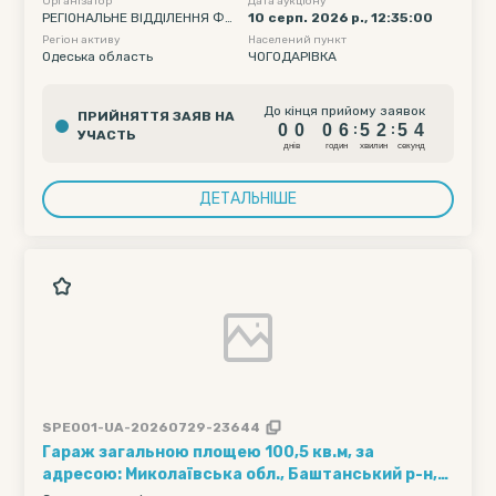
Організатор
Дата аукціону
РЕГІОНАЛЬНЕ ВІДДІЛЕННЯ ФО
10 серп. 2026 р., 12:35:00
НДУ ДЕРЖАВНОГО МАЙНА УК
Регіон активу
Населений пункт
РАЇНИ ПО ОДЕСЬКІЙ ТА МИКО
Одеська область
ЧОГОДАРІВКА
ЛАЇВСЬКІЙ ОБЛАСТЯХ
0
0
0
6
5
2
5
До кінця прийому заявок
ПРИЙНЯТТЯ ЗАЯВ НА
3
0
0
0
6
5
2
5
:
:
УЧАСТЬ
4
днiв
годин
хвилин
секунд
ДЕТАЛЬНІШЕ
SPE001-UA-20260729-23644
Гараж загальною площею 100,5 кв.м, за
адресою: Миколаївська обл., Баштанський р-н,