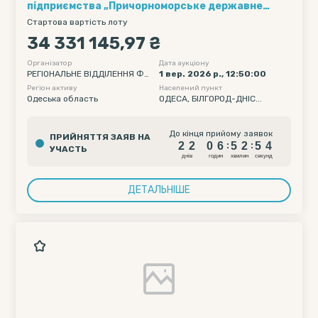
підприємства „Причорноморське державне
регіональне геологічне підприємство”
Стартова вартість лоту
34 331 145,97 ₴
Організатор
Дата аукціону
РЕГІОНАЛЬНЕ ВІДДІЛЕННЯ ФО
1 вер. 2026 р., 12:50:00
НДУ ДЕРЖАВНОГО МАЙНА УК
Регіон активу
Населений пункт
РАЇНИ ПО ОДЕСЬКІЙ ТА МИКО
Одеська область
ОДЕСА, БІЛГОРОД-ДНІС...
ЛАЇВСЬКІЙ ОБЛАСТЯХ
2
2
0
6
5
2
5
До кінця прийому заявок
ПРИЙНЯТТЯ ЗАЯВ НА
3
2
2
0
6
5
2
5
:
:
УЧАСТЬ
4
днiв
годин
хвилин
секунд
ДЕТАЛЬНІШЕ