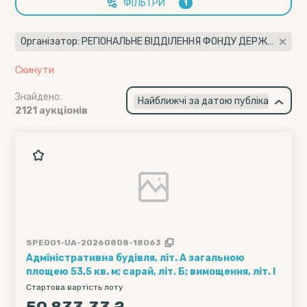
ФІЛЬТРИ
1
Організатор: РЕГІОНАЛЬНЕ ВІДДІЛЕННЯ ФОНДУ ДЕРЖАВНОГО МАЙНА УКРАЇНИ ПО ОДЕСЬКІЙ ТА МИКОЛАЇВСЬКІЙ ОБЛАСТЯХ (43015722)
Скинути
Знайдено:
×
Найближчі за датою публікації
2121 аукціонів
SPE001-UA-20260808-18063
Адміністративна будівля, літ. А загальною
площею 53,5 кв. м; сарай, літ. Б; вимощення, літ. І
Стартова вартість лоту