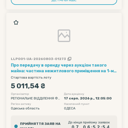
LLP001-UA-20260803-01273
Про передачу в оренду через аукціон такого
майна: частина нежитлового приміщення на 1-му
поверсі адміністративного корпусу, загальною
Стартова вартість лоту
площею 2,5 кв.м, за адресою: м. Одеса, пр-кт
5 011,54 ₴
Шевченка, 1. Договір від 26.03.2010 №
209840910057
Організатор
Дата аукціону
РЕГІОНАЛЬНЕ ВІДДІЛЕННЯ ФО
17 серп. 2026 р., 12:05:00
НДУ ДЕРЖАВНОГО МАЙНА УК
Регіон активу
Населений пункт
РАЇНИ ПО ОДЕСЬКІЙ ТА МИКО
Одеська область
ОДЕСА
ЛАЇВСЬКІЙ ОБЛАСТЯХ
0
7
0
6
5
2
5
До кінця прийому заявок
ПРИЙНЯТТЯ ЗАЯВ НА
3
0
7
0
6
5
2
5
:
: