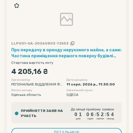
LLP001-UA-20260803-72553
Про передачу в оренду нерухомого майна, а саме:
Частина приміщення першого поверху будівлі
управління порту площею 2.5 кв. м, що
Стартова вартість лоту
знаходиться за адресою: Одеська обл., місто
4 205,16 ₴
Одеса, площа Митна, 1/2, щодо якого прийнято
рішення про продовження терміну дії чинного
Організатор
Дата аукціону
РЕГІОНАЛЬНЕ ВІДДІЛЕННЯ ФО
11 серп. 2026 р., 11:30:00
договору оренди від 07.06.2013 №
НДУ ДЕРЖАВНОГО МАЙНА УК
Регіон активу
Населений пункт
209840910862 на аукціоні
РАЇНИ ПО ОДЕСЬКІЙ ТА МИКО
Одеська область
ОДЕСА
ЛАЇВСЬКІЙ ОБЛАСТЯХ
0
1
0
6
5
2
5
До кінця прийому заявок
ПРИЙНЯТТЯ ЗАЯВ НА
3
0
1
0
6
5
2
5
:
:
УЧАСТЬ
4
днiв
годин
хвилин
секунд
ДЕТАЛЬНІШЕ