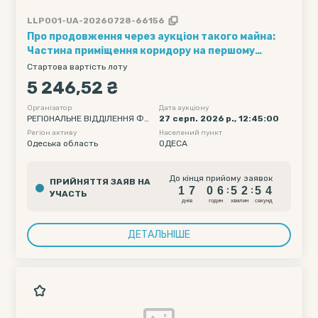
LLP001-UA-20260728-66156
Про продовження через аукціон такого майна:
Частина приміщення коридору на першому
поверсі п’ятиповерхового головного учбового
Стартова вартість лоту
корпусу № 4, загальною площею 2,5 кв.м, за
5 246,52 ₴
адресою: 65044, м. Одеса, пр-т Шевченка,1.
Договір оренди від 18.05.2013 № 209840910826
Організатор
Дата аукціону
РЕГІОНАЛЬНЕ ВІДДІЛЕННЯ ФО
27 серп. 2026 р., 12:45:00
НДУ ДЕРЖАВНОГО МАЙНА УК
Регіон активу
Населений пункт
РАЇНИ ПО ОДЕСЬКІЙ ТА МИКО
Одеська область
ОДЕСА
ЛАЇВСЬКІЙ ОБЛАСТЯХ
1
7
0
6
5
2
5
До кінця прийому заявок
ПРИЙНЯТТЯ ЗАЯВ НА
3
1
7
0
6
5
2
5
:
:
УЧАСТЬ
4
днiв
годин
хвилин
секунд
ДЕТАЛЬНІШЕ