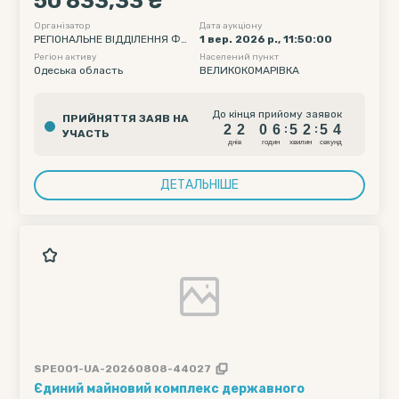
50 833,33 ₴
Організатор
Дата аукціону
РЕГІОНАЛЬНЕ ВІДДІЛЕННЯ ФО
1 вер. 2026 р., 11:50:00
НДУ ДЕРЖАВНОГО МАЙНА УК
Регіон активу
Населений пункт
РАЇНИ ПО ОДЕСЬКІЙ ТА МИКО
Одеська область
ВЕЛИКОКОМАРІВКА
ЛАЇВСЬКІЙ ОБЛАСТЯХ
2
2
0
6
5
2
5
До кінця прийому заявок
ПРИЙНЯТТЯ ЗАЯВ НА
3
2
2
0
6
5
2
5
:
:
УЧАСТЬ
4
днiв
годин
хвилин
секунд
ДЕТАЛЬНІШЕ
SPE001-UA-20260808-44027
Єдиний майновий комплекс державного