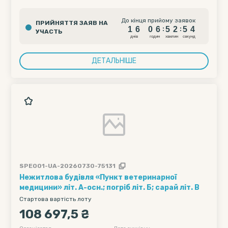
ЛАЇВСЬКІЙ ОБЛАСТЯХ
1
6
0
6
5
2
5
До кінця прийому заявок
ПРИЙНЯТТЯ ЗАЯВ НА
3
1
6
0
6
5
2
5
:
:
УЧАСТЬ
4
днiв
годин
хвилин
секунд
ДЕТАЛЬНІШЕ
SPE001-UA-20260730-75131
Нежитлова будівля «Пункт ветеринарної
медицини» літ. А-осн.; погріб літ. Б; сарай літ. В
Стартова вартість лоту
108 697,5 ₴