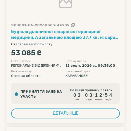
SPD001-UA-20260803-44935
Будівля дільничної лікарні ветеринарної
медицини, А загальною площею 37,7 кв. м; сарай,
Б
Стартова вартість лоту
53 085 ₴
Організатор
Дата аукціону
РЕГІОНАЛЬНЕ ВІДДІЛЕННЯ ФО
12 серп. 2026 р., 09:35:00
НДУ ДЕРЖАВНОГО МАЙНА УК
Регіон активу
Населений пункт
РАЇНИ ПО ОДЕСЬКІЙ ТА МИКО
Одеська область
КАРАБАНОВЕ
ЛАЇВСЬКІЙ ОБЛАСТЯХ
0
3
0
3
1
2
5
До кінця прийому заявок
ПРИЙНЯТТЯ ЗАЯВ НА
3
0
3
0
3
1
2
5
:
:
УЧАСТЬ
4
днiв
годин
хвилин
секунд
ДЕТАЛЬНІШЕ