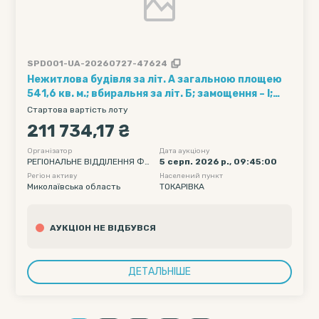
SPD001-UA-20260727-47624
Нежитлова будівля за літ. А загальною площею
541,6 кв. м.; вбиральня за літ. Б; замощення – І;
басейн №1, за адресою: Миколаївська обл.,
Стартова вартість лоту
Вознесенський (Веселинівський) р-н, смт.
211 734,17 ₴
Токарівка, вул.Елеваторна,6
Організатор
Дата аукціону
РЕГІОНАЛЬНЕ ВІДДІЛЕННЯ ФО
5 серп. 2026 р., 09:45:00
НДУ ДЕРЖАВНОГО МАЙНА УК
Регіон активу
Населений пункт
РАЇНИ ПО ОДЕСЬКІЙ ТА МИКО
Миколаївська область
ТОКАРІВКА
ЛАЇВСЬКІЙ ОБЛАСТЯХ
АУКЦІОН НЕ ВІДБУВСЯ
ДЕТАЛЬНІШЕ