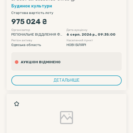
Будинок культури
Стартова вартість лоту
975 024 ₴
Організатор
Дата аукціону
РЕГІОНАЛЬНЕ ВІДДІЛЕННЯ ФО
6 серп. 2026 р., 09:35:00
НДУ ДЕРЖАВНОГО МАЙНА УК
Регіон активу
Населений пункт
РАЇНИ ПО ОДЕСЬКІЙ ТА МИКО
Одеська область
НОВІ БІЛЯРІ
ЛАЇВСЬКІЙ ОБЛАСТЯХ
АУКЦІОН ВІДМІНЕНО
ДЕТАЛЬНІШЕ