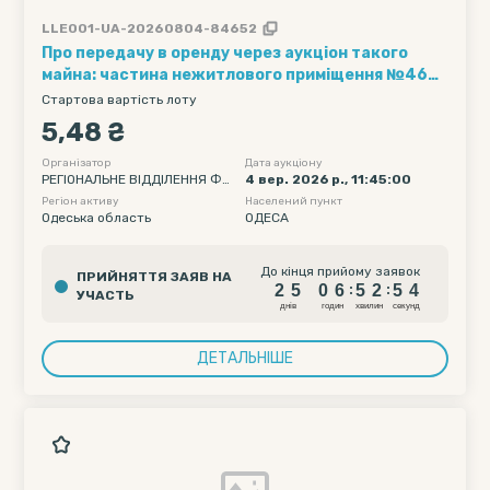
LLE001-UA-20260804-84652
Про передачу в оренду через аукціон такого
майна: частина нежитлового приміщення №46
на першому поверсі нежитлової будівлі
Стартова вартість лоту
службово-лабораторного корпусу (інв. №8301),
5,48 ₴
загальною площею 3,0 кв.м, за адресою: м.
Одеса, просп. Шевченка, буд. 12
Організатор
Дата аукціону
РЕГІОНАЛЬНЕ ВІДДІЛЕННЯ ФО
4 вер. 2026 р., 11:45:00
НДУ ДЕРЖАВНОГО МАЙНА УК
Регіон активу
Населений пункт
РАЇНИ ПО ОДЕСЬКІЙ ТА МИКО
Одеська область
ОДЕСА
ЛАЇВСЬКІЙ ОБЛАСТЯХ
2
5
0
6
5
2
5
До кінця прийому заявок
ПРИЙНЯТТЯ ЗАЯВ НА
3
2
5
0
6
5
2
5
:
:
УЧАСТЬ
4
днiв
годин
хвилин
секунд
ДЕТАЛЬНІШЕ