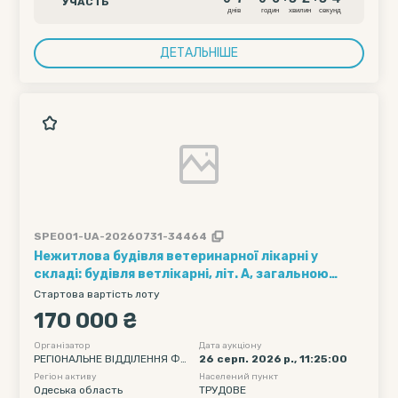
УЧАСТЬ
4
днiв
годин
хвилин
секунд
ДЕТАЛЬНІШЕ
SPE001-UA-20260731-34464
Нежитлова будівля ветеринарної лікарні у
складі: будівля ветлікарні, літ. А, загальною
площею 68,4 кв. м з навісом літ. а; сарай, літ. Б з
Стартова вартість лоту
навісом літ. б; сарай, літ. В з навісом літ. в,
170 000 ₴
погрібом літ. в1; гараж, літ. Г; вбиральня, літ. Д;
надвірні споруди, 1-3
Організатор
Дата аукціону
РЕГІОНАЛЬНЕ ВІДДІЛЕННЯ ФО
26 серп. 2026 р., 11:25:00
НДУ ДЕРЖАВНОГО МАЙНА УК
Регіон активу
Населений пункт
РАЇНИ ПО ОДЕСЬКІЙ ТА МИКО
Одеська область
ТРУДОВЕ