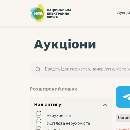
Аукцi
Аукціони
Розширений пошук
Вид активу
Нерухомість
Житлова нерухомість
Скинут