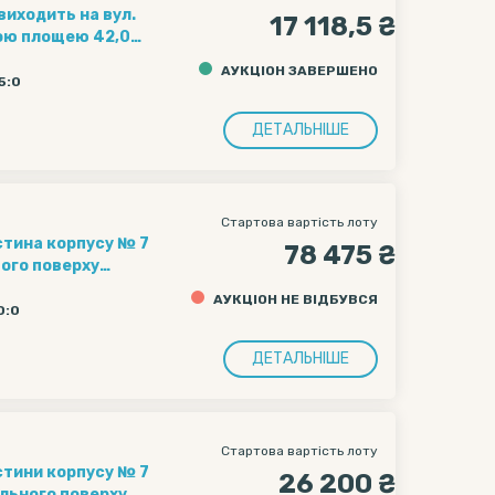
виходить на вул.
17 118,5 ₴
ною площею 42,00
 000501), що
АУКЦІОН ЗАВЕРШЕНО
гальною площею
5:0
ДЕТАЛЬНІШЕ
Стартова вартість лоту
78 475 ₴
шого поверху
АУКЦІОН НЕ ВІДБУВСЯ
0:0
ДЕТАЛЬНІШЕ
Стартова вартість лоту
стини корпусу № 7
26 200 ₴
ольного поверху