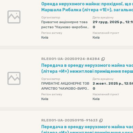
Оренда нерухомого майна: прохідної, що 
Маршала Рибалка (літера «1Е»), загаль
кв. м та частини мостової заводу (інв. №
Організатор
Дата аукціону
виходить на вул. Маршала Рибалка, за
Приватне акціонерне това
29 груд. 2025 р., 12:1
риство "Науково-виробнич
0
131,83 кв. м
е об'єднання "Київський за
Регіон активу
Населений пункт
вод автоматики"
Київ
Київ
RLE001-UA-20250924-84284
Передача в оренду нерухомого майна частина корпусу № 7
(літера «И») нежитлові приміщення пер
загальною площею 313,9 кв. м
Організатор
Дата аукціону
ПРИВАТНЕ АКЦІОНЕРНЕ ТОВ
2 жовт. 2025 р., 12:5
АРИСТВО "НАУКОВО-ВИРОБ
0
НИЧЕ ОБ'ЄДНАННЯ "КИЇВСЬ
Регіон активу
Населений пункт
КИЙ ЗАВОД АВТОМАТИКИ"
Київ
Київ
RLE001-UA-20250915-91623
Передача в оренду нерухомого майна ча
(літера «И») нежитлові приміщення цок