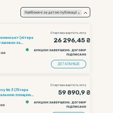
×
Найближчі за датою публікації
Стартова вартість лоту
ьк» (літера
26 296,45 ₴
зташован за
АУКЦІОН ЗАВЕРШЕНО. ДОГОВІР
0:00
ПІДПИСАНО
ДЕТАЛЬНІШЕ
Стартова вартість лоту
су № 3 (Літера
59 890,9 ₴
загальною площею
АУКЦІОН ЗАВЕРШЕНО. ДОГОВІР
:00
ПІДПИСАНО