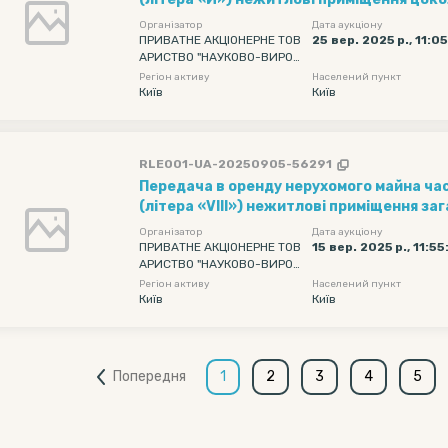
загальною площею 104,8 кв. м
Організатор
Дата аукціону
ПРИВАТНЕ АКЦІОНЕРНЕ ТОВ
25 вер. 2025 р., 11:0
АРИСТВО "НАУКОВО-ВИРОБ
НИЧЕ ОБ'ЄДНАННЯ "КИЇВСЬ
Регіон активу
Населений пункт
КИЙ ЗАВОД АВТОМАТИКИ"
Київ
Київ
RLE001-UA-20250905-56291
Передача в оренду нерухомого майна ча
(літера «VIII») нежитлові приміщення з
616,40 кв. м, 1-го поверху
Організатор
Дата аукціону
ПРИВАТНЕ АКЦІОНЕРНЕ ТОВ
15 вер. 2025 р., 11:55
АРИСТВО "НАУКОВО-ВИРОБ
НИЧЕ ОБ'ЄДНАННЯ "КИЇВСЬ
Регіон активу
Населений пункт
КИЙ ЗАВОД АВТОМАТИКИ"
Київ
Київ
Попередня
1
2
3
4
5