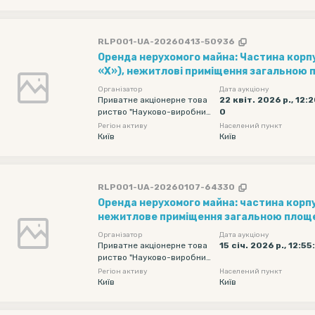
RLP001-UA-20260413-50936
Оренда нерухомого майна: Частина корпусу № 34 (літера
«Х»), нежитлові приміщення загальною 
м, цокольного поверху, розташований за 
Організатор
Дата аукціону
вул. Старокиївська, 10
Приватне акціонерне това
22 квіт. 2026 р., 12:
риство "Науково-виробнич
0
е об'єднання "Київський за
Регіон активу
Населений пункт
вод автоматики"
Київ
Київ
RLP001-UA-20260107-64330
Оренда нерухомого майна: частина корпу
нежитлове приміщення загальною площе
цокольного поверху, що розміщене за адр
Організатор
Дата аукціону
вул. Старокиївська, буд. 10
Приватне акціонерне това
15 січ. 2026 р., 12:55
риство "Науково-виробнич
е об'єднання "Київський за
Регіон активу
Населений пункт
вод автоматики"
Київ
Київ