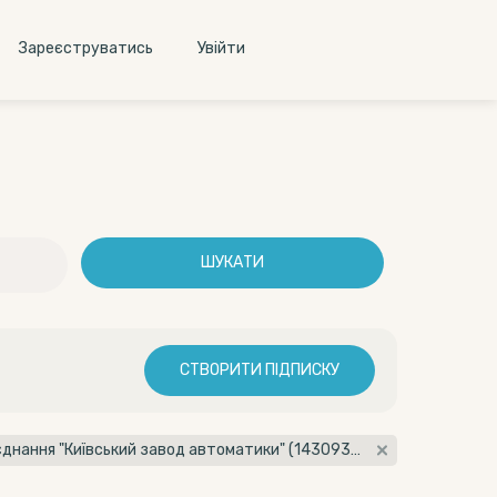
Зареєструватись
Увiйти
ШУКАТИ
СТВОРИТИ ПІДПИСКУ
Організатор: Приватне акціонерне товариство "Науково-виробниче об'єднання "Київський завод автоматики" (14309356)