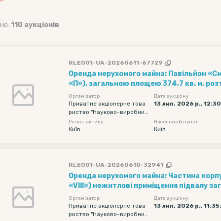
но:
110 аукціонів
RLE001-UA-20260611-67729
Оренда нерухомого майна: Павільйон «Смоленс
«П»), загальною площею 374,7 кв. м, ро
адресою: м. Київ, вул. Старокиївська, 10
Організатор
Дата аукціону
Приватне акціонерне това
13 лип. 2026 р., 12:3
риство "Науково-виробнич
е об'єднання "Київський за
Регіон активу
Населений пункт
вод автоматики"
Київ
Київ
RLE001-UA-20260610-32941
Оренда нерухомого майна: Частина корпу
«VIII») нежитлові приміщення підвалу 
426,7 кв. м, що розміщене за адресою: м. Київ, вул.
Організатор
Дата аукціону
Старокиївська, 10
Приватне акціонерне това
13 лип. 2026 р., 11:35
риство "Науково-виробнич