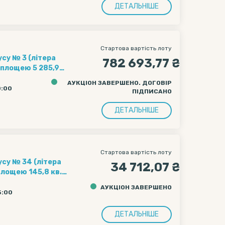
ДЕТАЛЬНІШЕ
Стартова вартість лоту
су № 3 (літера
782 693,77 ₴
 площею 5 285,9
тина мостової
АУКЦІОН ЗАВЕРШЕНО. ДОГОВІР
0:00
ПІДПИСАНО
Старокиївська, 10
ДЕТАЛЬНІШЕ
Стартова вартість лоту
усу № 34 (літера
34 712,07 ₴
площею 145,8 кв.
дресою: м. Київ,
АУКЦІОН ЗАВЕРШЕНО
5:00
ДЕТАЛЬНІШЕ