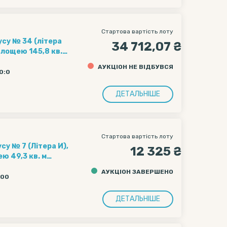
Стартова вартість лоту
34 712,07 ₴
площею 145,8 кв.
адресою: м. Київ,
АУКЦІОН НЕ ВІДБУВСЯ
20:0
ДЕТАЛЬНІШЕ
Стартова вартість лоту
су № 7 (Літера И),
12 325 ₴
ю 49,3 кв. м
есою: м. Київ,
АУКЦІОН ЗАВЕРШЕНО
:00
ДЕТАЛЬНІШЕ