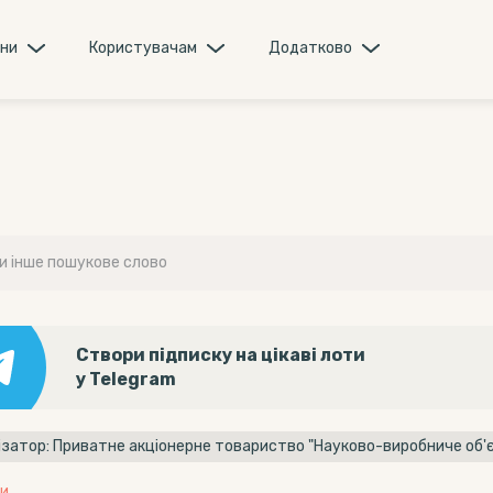
они
Користувачам
Додатково
Створи підписку на цікаві лоти
у Telegram
и