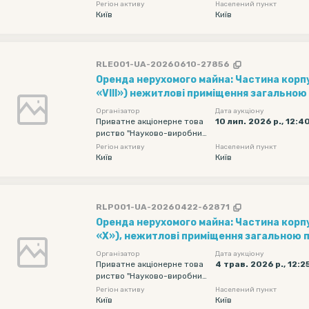
е об'єднання "Київський за
Регіон активу
Населений пункт
вод автоматики"
Київ
Київ
RLE001-UA-20260610-27856
Оренда нерухомого майна: Частина корпу
«VIII») нежитлові приміщення загальною
кв. м, другого та третього поверхів; час
Організатор
Дата аукціону
заводу (інв. № 000501), загальною площею 750,00 кв. м,
Приватне акціонерне това
10 лип. 2026 р., 12:4
риство "Науково-виробнич
розташованих за адресою: м. Київ, вул. 
е об'єднання "Київський за
Регіон активу
Населений пункт
вод автоматики"
Київ
Київ
RLP001-UA-20260422-62871
Оренда нерухомого майна: Частина корп
«Х»), нежитлові приміщення загальною 
м, цокольного поверху, розташоване за а
Організатор
Дата аукціону
вул. Старокиївська, 10
Приватне акціонерне това
4 трав. 2026 р., 12:2
риство "Науково-виробнич
е об'єднання "Київський за
Регіон активу
Населений пункт
вод автоматики"
Київ
Київ