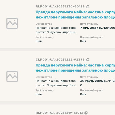
RLP001-UA-20251230-80129
Оренда нерухомого майна: частина корпу
нежитлове приміщення загальною площе
цокольного поверху, що розміщене за адр
Організатор
Дата аукціону
вул. Старокиївська, буд. 10
Приватне акціонерне това
7 січ. 2027 р., 12:10:
риство "Науково-виробнич
е об'єднання "Київський за
Регіон активу
Населений пункт
вод автоматики"
Київ
Київ
CLP001-UA-20251222-92378
Оренда нерухомого майна: частина корпу
нежитлове приміщення загальною площе
цокольного поверху, що розміщене за адр
Організатор
Дата аукціону
вул. Старокиївська, буд. 10
Приватне акціонерне това
30 груд. 2025 р., 11:2
риство "Науково-виробнич
0
е об'єднання "Київський за
Регіон активу
Населений пункт
вод автоматики"
Київ
Київ
RLP001-UA-20251219-12013