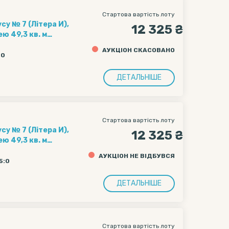
Стартова вартість лоту
су № 7 (Літера И),
12 325 ₴
ю 49,3 кв. м
есою: м. Київ,
АУКЦІОН СКАСОВАНО
00
ДЕТАЛЬНІШЕ
Стартова вартість лоту
су № 7 (Літера И),
12 325 ₴
ю 49,3 кв. м
есою: м. Київ,
АУКЦІОН НЕ ВІДБУВСЯ
5:0
ДЕТАЛЬНІШЕ
Стартова вартість лоту