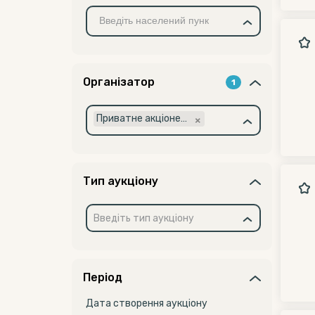
Організатор
1
×
Приватне акціонерне товариство "Науково-виробниче об'єднання "Київський завод автоматики" (14309356)
Тип аукціону
Введіть тип аукціону
Період
Дата створення аукціону