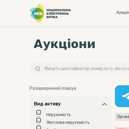
Аукцi
Аукціони
Розширений пошук
Вид активу
Нерухомість
Житлова нерухомість
Скинут