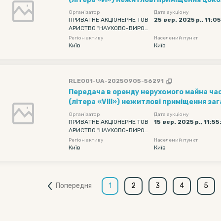
загальною площею 104,8 кв. м
Організатор
Дата аукціону
ПРИВАТНЕ АКЦІОНЕРНЕ ТОВ
25 вер. 2025 р., 11:0
АРИСТВО "НАУКОВО-ВИРОБ
НИЧЕ ОБ'ЄДНАННЯ "КИЇВСЬ
Регіон активу
Населений пункт
КИЙ ЗАВОД АВТОМАТИКИ"
Київ
Київ
RLE001-UA-20250905-56291
Передача в оренду нерухомого майна ча
(літера «VIII») нежитлові приміщення з
616,40 кв. м, 1-го поверху
Організатор
Дата аукціону
ПРИВАТНЕ АКЦІОНЕРНЕ ТОВ
15 вер. 2025 р., 11:55
АРИСТВО "НАУКОВО-ВИРОБ
НИЧЕ ОБ'ЄДНАННЯ "КИЇВСЬ
Регіон активу
Населений пункт
КИЙ ЗАВОД АВТОМАТИКИ"
Київ
Київ
Попередня
1
2
3
4
5