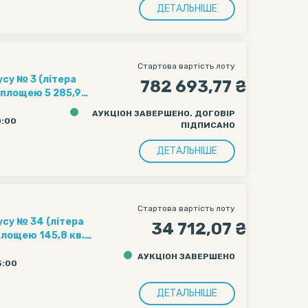
ДЕТАЛЬНІШЕ
Стартова вартість лоту
су № 3 (літера
782 693,77 ₴
 площею 5 285,9
тина мостової
АУКЦІОН ЗАВЕРШЕНО. ДОГОВІР
0:00
ПІДПИСАНО
Старокиївська, 10
ДЕТАЛЬНІШЕ
Стартова вартість лоту
усу № 34 (літера
34 712,07 ₴
площею 145,8 кв.
дресою: м. Київ,
АУКЦІОН ЗАВЕРШЕНО
5:00
ДЕТАЛЬНІШЕ