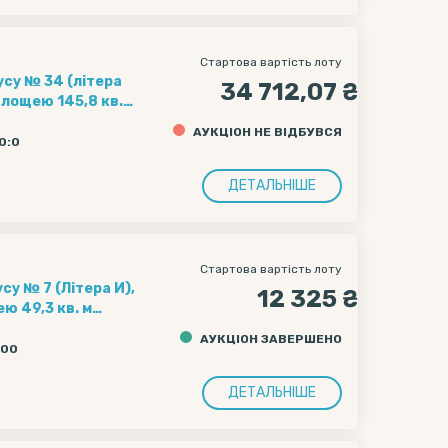
Стартова вартість лоту
34 712,07 ₴
площею 145,8 кв.
адресою: м. Київ,
АУКЦІОН НЕ ВІДБУВСЯ
20:0
ДЕТАЛЬНІШЕ
Стартова вартість лоту
су № 7 (Літера И),
12 325 ₴
ю 49,3 кв. м
есою: м. Київ,
АУКЦІОН ЗАВЕРШЕНО
:00
ДЕТАЛЬНІШЕ