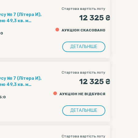
Стартова вартість лоту
су № 7 (Літера И),
12 325 ₴
ю 49,3 кв. м
есою: м. Київ,
АУКЦІОН СКАСОВАНО
00
ДЕТАЛЬНІШЕ
Стартова вартість лоту
су № 7 (Літера И),
12 325 ₴
ю 49,3 кв. м
есою: м. Київ,
АУКЦІОН НЕ ВІДБУВСЯ
5:0
ДЕТАЛЬНІШЕ
Стартова вартість лоту