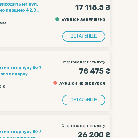
виходить на вул.
17 118,5 ₴
ною площею 42,00
 000501), що
АУКЦІОН ЗАВЕРШЕНО
гальною площею
5:0
ДЕТАЛЬНІШЕ
Стартова вартість лоту
78 475 ₴
шого поверху
АУКЦІОН НЕ ВІДБУВСЯ
0:0
ДЕТАЛЬНІШЕ
Стартова вартість лоту
стини корпусу № 7
26 200 ₴
ольного поверху