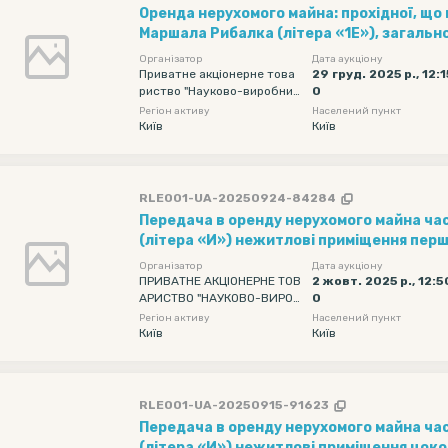
Оренда нерухомого майна: прохідної, що 
Маршала Рибалка (літера «1Е»), загаль
кв. м та частини мостової заводу (інв. №
Організатор
Дата аукціону
виходить на вул. Маршала Рибалка, за
Приватне акціонерне това
29 груд. 2025 р., 12:1
риство "Науково-виробнич
0
131,83 кв. м
е об'єднання "Київський за
Регіон активу
Населений пункт
вод автоматики"
Київ
Київ
RLE001-UA-20250924-84284
Передача в оренду нерухомого майна частина корпусу № 7
(літера «И») нежитлові приміщення пер
загальною площею 313,9 кв. м
Організатор
Дата аукціону
ПРИВАТНЕ АКЦІОНЕРНЕ ТОВ
2 жовт. 2025 р., 12:5
АРИСТВО "НАУКОВО-ВИРОБ
0
НИЧЕ ОБ'ЄДНАННЯ "КИЇВСЬ
Регіон активу
Населений пункт
КИЙ ЗАВОД АВТОМАТИКИ"
Київ
Київ
RLE001-UA-20250915-91623
Передача в оренду нерухомого майна ча
(літера «И») нежитлові приміщення цок