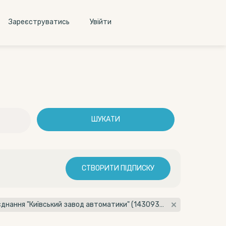
Зареєструватись
Увiйти
ШУКАТИ
СТВОРИТИ ПІДПИСКУ
Організатор: Приватне акціонерне товариство "Науково-виробниче об'єднання "Київський завод автоматики" (14309356)