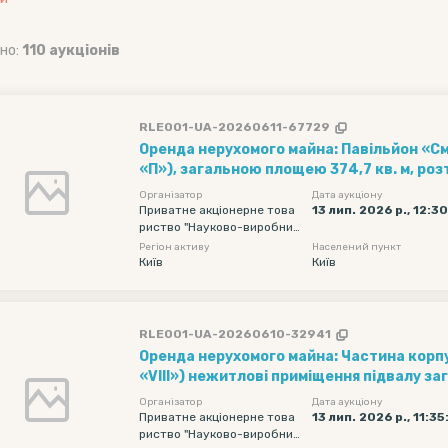
но:
110 аукціонів
RLE001-UA-20260611-67729
Оренда нерухомого майна: Павільйон «Смоленс
«П»), загальною площею 374,7 кв. м, ро
адресою: м. Київ, вул. Старокиївська, 10
Організатор
Дата аукціону
Приватне акціонерне това
13 лип. 2026 р., 12:3
риство "Науково-виробнич
е об'єднання "Київський за
Регіон активу
Населений пункт
вод автоматики"
Київ
Київ
RLE001-UA-20260610-32941
Оренда нерухомого майна: Частина корпу
«VIII») нежитлові приміщення підвалу 
426,7 кв. м, що розміщене за адресою: м. Київ, вул.
Організатор
Дата аукціону
Старокиївська, 10
Приватне акціонерне това
13 лип. 2026 р., 11:35
риство "Науково-виробнич