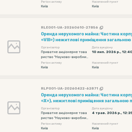
е об'єднання "Київський за
Регіон активу
Населений пункт
вод автоматики"
Київ
Київ
RLE001-UA-20260610-27856
Оренда нерухомого майна: Частина корпу
«VIII») нежитлові приміщення загальною
кв. м, другого та третього поверхів; час
Організатор
Дата аукціону
заводу (інв. № 000501), загальною площею 750,00 кв. м,
Приватне акціонерне това
10 лип. 2026 р., 12:4
риство "Науково-виробнич
розташованих за адресою: м. Київ, вул. 
е об'єднання "Київський за
Регіон активу
Населений пункт
вод автоматики"
Київ
Київ
RLP001-UA-20260422-62871
Оренда нерухомого майна: Частина корп
«Х»), нежитлові приміщення загальною 
м, цокольного поверху, розташоване за а
Організатор
Дата аукціону
вул. Старокиївська, 10
Приватне акціонерне това
4 трав. 2026 р., 12:2
риство "Науково-виробнич
е об'єднання "Київський за
Регіон активу
Населений пункт
вод автоматики"
Київ
Київ