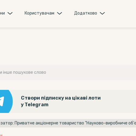
они
Користувачам
Додатково
Створи підписку на цікаві лоти
у Telegram
и