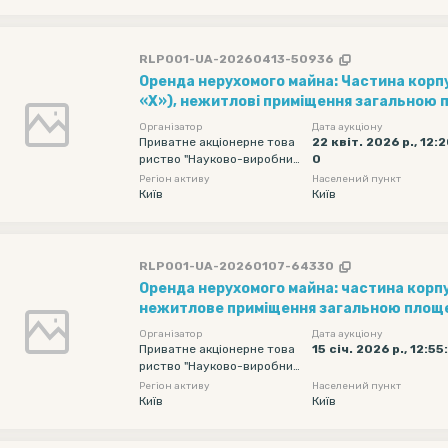
RLP001-UA-20260413-50936
Оренда нерухомого майна: Частина корпусу № 34 (літера
«Х»), нежитлові приміщення загальною 
м, цокольного поверху, розташований за 
Організатор
Дата аукціону
вул. Старокиївська, 10
Приватне акціонерне това
22 квіт. 2026 р., 12:
риство "Науково-виробнич
0
е об'єднання "Київський за
Регіон активу
Населений пункт
вод автоматики"
Київ
Київ
RLP001-UA-20260107-64330
Оренда нерухомого майна: частина корпу
нежитлове приміщення загальною площе
цокольного поверху, що розміщене за адр
Організатор
Дата аукціону
вул. Старокиївська, буд. 10
Приватне акціонерне това
15 січ. 2026 р., 12:55
риство "Науково-виробнич
е об'єднання "Київський за
Регіон активу
Населений пункт
вод автоматики"
Київ
Київ