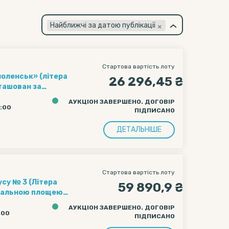
×
Найближчі за датою публікації
Стартова вартість лоту
ьк» (літера
26 296,45 ₴
зташован за
АУКЦІОН ЗАВЕРШЕНО. ДОГОВІР
0:00
ПІДПИСАНО
ДЕТАЛЬНІШЕ
Стартова вартість лоту
су № 3 (Літера
59 890,9 ₴
загальною площею
АУКЦІОН ЗАВЕРШЕНО. ДОГОВІР
:00
ПІДПИСАНО