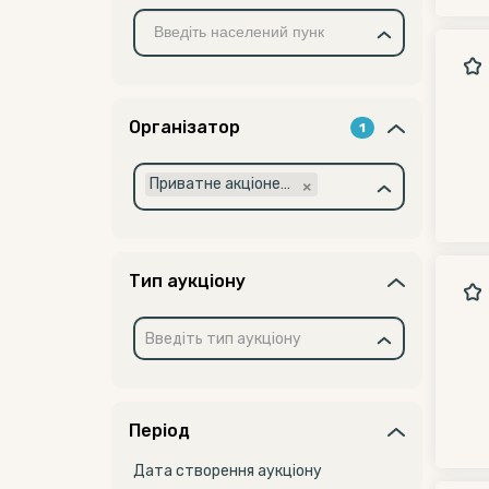
Організатор
1
×
Приватне акціонерне товариство "Науково-виробниче об'єднання "Київський завод автоматики" (14309356)
Тип аукціону
Введіть тип аукціону
Період
Дата створення аукціону