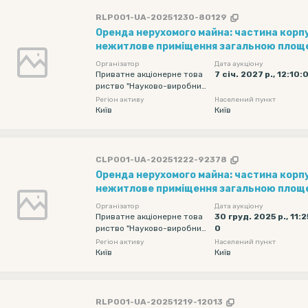
RLP001-UA-20251230-80129
Оренда нерухомого майна: частина корпу
нежитлове приміщення загальною площе
цокольного поверху, що розміщене за адр
Організатор
Дата аукціону
вул. Старокиївська, буд. 10
Приватне акціонерне това
7 січ. 2027 р., 12:10:
риство "Науково-виробнич
е об'єднання "Київський за
Регіон активу
Населений пункт
вод автоматики"
Київ
Київ
CLP001-UA-20251222-92378
Оренда нерухомого майна: частина корпу
нежитлове приміщення загальною площе
цокольного поверху, що розміщене за адр
Організатор
Дата аукціону
вул. Старокиївська, буд. 10
Приватне акціонерне това
30 груд. 2025 р., 11:2
риство "Науково-виробнич
0
е об'єднання "Київський за
Регіон активу
Населений пункт
вод автоматики"
Київ
Київ
RLP001-UA-20251219-12013