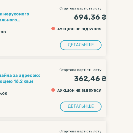
Стартова вартість лоту
и нерухомого
694,36 ₴
нального
й перинатальний
АУКЦІОН НЕ ВІДБУВСЯ
дівлі за адресою:
5:00
 загальною
ДЕТАЛЬНІШЕ
Стартова вартість лоту
 майна за адресою:
362,46 ₴
лощею 16,2 кв.м
АУКЦІОН НЕ ВІДБУВСЯ
0:00
ДЕТАЛЬНІШЕ
Стартова вартість лоту