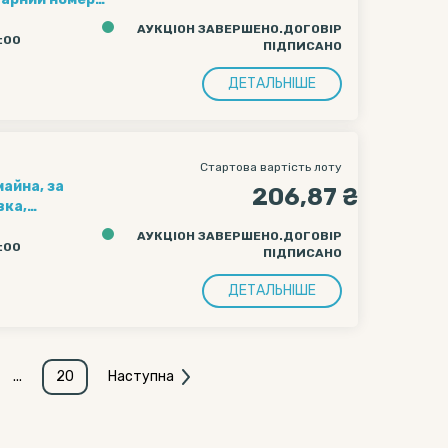
 шт. (інвентарний
АУКЦІОН ЗАВЕРШЕНО.ДОГОВІР
 шт (інвентарний
0:00
ПІДПИСАНО
нтарний номер
ть, с. Іванівка,
ДЕТАЛЬНІШЕ
Стартова вартість лоту
майна, за
206,87 ₴
вка,
00 кв.м
АУКЦІОН ЗАВЕРШЕНО.ДОГОВІР
0:00
ПІДПИСАНО
ДЕТАЛЬНІШЕ
...
20
Наступна