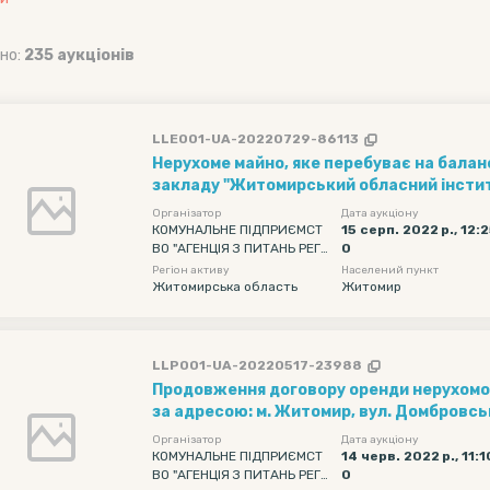
но:
235 аукціонів
LLE001-UA-20220729-86113
Нерухоме майно, яке перебуває на балан
закладу "Житомирський обласний інсти
післядипломної педагогічної освіти" Жи
Організатор
Дата аукціону
обласної ради за адресою: м. Житомир, в
КОМУНАЛЬНЕ ПІДПРИЄМСТ
15 серп. 2022 р., 12:
ВО "АГЕНЦІЯ З ПИТАНЬ РЕГІ
0
15, загальною площею 60,2 кв.м.
ОНАЛЬНОГО РОЗВИТКУ" ЖИ
Регіон активу
Населений пункт
ТОМИРСЬКОЇ ОБЛАСНОЇ РАД
Житомирська область
Житомир
И
LLP001-UA-20220517-23988
Продовження договору оренди нерухомог
за адресою: м. Житомир, вул. Домбровськ
загальною площею 15,00 кв.м, що знаход
Організатор
Дата аукціону
комунального підприємства по експлуат
КОМУНАЛЬНЕ ПІДПРИЄМСТ
14 черв. 2022 р., 11:1
ВО "АГЕНЦІЯ З ПИТАНЬ РЕГІ
0
адмінбудинків Житомирської обласної р