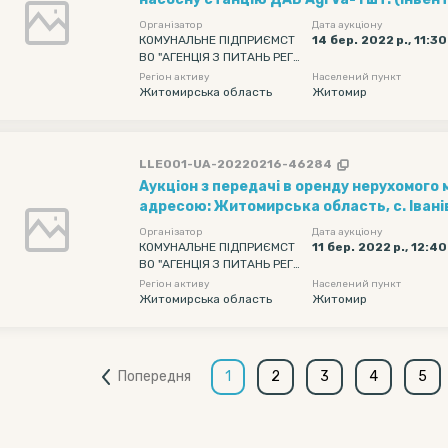
10490385), насосну станцію ДАБ AgrVa-1
Організатор
Дата аукціону
номер 10490386), насос FCG 65-160/75-1
КОМУНАЛЬНЕ ПІДПРИЄМСТ
14 бер. 2022 р., 11:3
ВО "АГЕНЦІЯ З ПИТАНЬ РЕГІ
номер 10490375), насос ГВП-1 шт. (інве
ОНАЛЬНОГО РОЗВИТКУ" ЖИ
Регіон активу
Населений пункт
10490387)за адресою: Житомирська облас
ТОМИРСЬКОЇ ОБЛАСНОЇ РАД
Житомирська область
Житомир
вул. Санаторна, 1
И
LLE001-UA-20220216-46284
Аукціон з передачі в оренду нерухомого 
адресою: Житомирська область, с. Івані
вул.Санаторна, 1, загальною площею 30,
Організатор
Дата аукціону
КОМУНАЛЬНЕ ПІДПРИЄМСТ
11 бер. 2022 р., 12:4
ВО "АГЕНЦІЯ З ПИТАНЬ РЕГІ
ОНАЛЬНОГО РОЗВИТКУ" ЖИ
Регіон активу
Населений пункт
ТОМИРСЬКОЇ ОБЛАСНОЇ РАД
Житомирська область
Житомир
И
Попередня
1
2
3
4
5