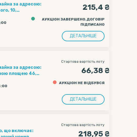
 майна за адресою:
215,4 ₴
го, 10,
АУКЦІОН ЗАВЕРШЕНО.ДОГОВІР
5:00
ПІДПИСАНО
ДЕТАЛЬНІШЕ
Стартова вартість лоту
 майна за адресою:
66,38 ₴
льною площею 46,3
АУКЦІОН НЕ ВІДБУВСЯ
5:00
ДЕТАЛЬНІШЕ
Стартова вартість лоту
о, що включає:
218,95 ₴
тарний номер