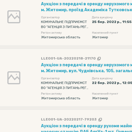
Аукціон з передачі в оренду нерухомого
м. Житомир, проїзд Академіка Тутковсько
загальною площею 64,1 кв.м.
Організатор
Дата аукціону
КОМУНАЛЬНЕ ПІДПРИЄМСТ
25 бер. 2022 р., 11:5
ВО "АГЕНЦІЯ З ПИТАНЬ РЕГІ
ОНАЛЬНОГО РОЗВИТКУ" ЖИ
Регіон активу
Населений пункт
ТОМИРСЬКОЇ ОБЛАСНОЇ РАД
Житомирська область
Житомир
И
LLE001-UA-20220218-21170
Аукціон з передачі в оренду нерухомого
м. Житомир, вул. Чуднівська, 105, зага
кв.м
Організатор
Дата аукціону
КОМУНАЛЬНЕ ПІДПРИЄМСТ
22 бер. 2022 р., 12:0
ВО "АГЕНЦІЯ З ПИТАНЬ РЕГІ
ОНАЛЬНОГО РОЗВИТКУ" ЖИ
Регіон активу
Населений пункт
ТОМИРСЬКОЇ ОБЛАСНОЇ РАД
Житомирська область
Житомир
И
LLE001-UA-20220217-79203
Аукціон з передачі в оренду рухоме майн
насосну станцію ДАБ AgrVa-1 шт. (інвен