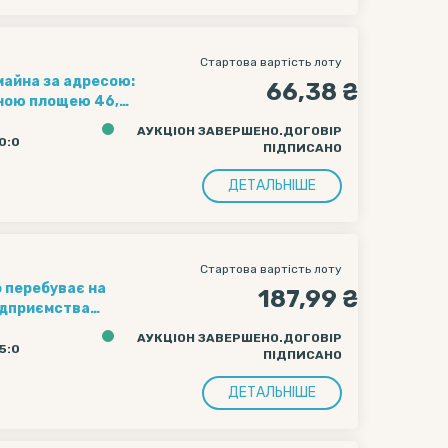
Стартова вартість лоту
 майна за адресою:
66,38 ₴
льною площею 46,3
АУКЦІОН ЗАВЕРШЕНО.ДОГОВІР
50:0
ПІДПИСАНО
ДЕТАЛЬНІШЕ
Стартова вартість лоту
о перебуває на
187,99 ₴
ідприємства
медицини»
АУКЦІОН ЗАВЕРШЕНО.ДОГОВІР
 адресою: м.
05:0
ПІДПИСАНО
А, загальною
ДЕТАЛЬНІШЕ