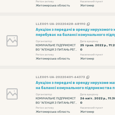
ОНАЛЬНОГО РОЗВИТКУ" ЖИ
Регіон активу
Населений пункт
ТОМИРСЬКОЇ ОБЛАСНОЇ РАД
Житомирська область
Житомир
И
LLE001-UA-20220428-68190
Аукціон з передачі в оренду нерухомого 
перебуває на балансі комунального під
експлуатації адмінбудинків Житомирськ
Організатор
Дата аукціону
в будівлі за адресою: м. Житомир, вул. Хл
КОМУНАЛЬНЕ ПІДПРИЄМСТ
25 трав. 2022 р., 11:
ВО "АГЕНЦІЯ З ПИТАНЬ РЕГІ
0
загальною площею 16,2 кв.м
ОНАЛЬНОГО РОЗВИТКУ" ЖИ
Регіон активу
Населений пункт
ТОМИРСЬКОЇ ОБЛАСНОЇ РАД
Житомирська область
Житомир
И
LLE001-UA-20220401-64373
Аукціон з передачі в оренду нерухоме майно, що перебуває
на балансі комунального підприємства п
адмінбудинків Житомирської обласної ра
Організатор
Дата аукціону
адресою: Житомирська область, с. Іванів
КОМУНАЛЬНЕ ПІДПРИЄМСТ
26 квіт. 2022 р., 11:3
ВО "АГЕНЦІЯ З ПИТАНЬ РЕГІ
0
Санаторна, 1, загальною площе
ОНАЛЬНОГО РОЗВИТКУ" ЖИ
Регіон активу
Населений пункт
ТОМИРСЬКОЇ ОБЛАСНОЇ РАД
Житомирська область
Житомир