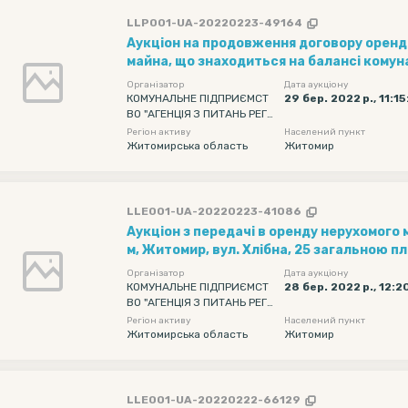
LLP001-UA-20220223-49164
Аукціон на продовження договору оренд
майна, що знаходиться на балансі кому
некомерційного підприємства «Обласни
Організатор
Дата аукціону
центр» Житомирської обласної ради в бу
КОМУНАЛЬНЕ ПІДПРИЄМСТ
29 бер. 2022 р., 11:1
ВО "АГЕНЦІЯ З ПИТАНЬ РЕГІ
м. Житомир, вул. Романа Шухевича, 2-А,
ОНАЛЬНОГО РОЗВИТКУ" ЖИ
Регіон активу
Населений пункт
площею 3,00 кв.м
ТОМИРСЬКОЇ ОБЛАСНОЇ РАД
Житомирська область
Житомир
И
LLE001-UA-20220223-41086
Аукціон з передачі в оренду нерухомого
м, Житомир, вул. Хлібна, 25 загальною п
Організатор
Дата аукціону
КОМУНАЛЬНЕ ПІДПРИЄМСТ
28 бер. 2022 р., 12:2
ВО "АГЕНЦІЯ З ПИТАНЬ РЕГІ
ОНАЛЬНОГО РОЗВИТКУ" ЖИ
Регіон активу
Населений пункт
ТОМИРСЬКОЇ ОБЛАСНОЇ РАД
Житомирська область
Житомир
И
LLE001-UA-20220222-66129