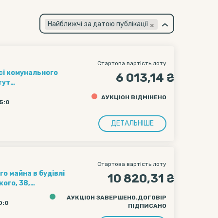
×
Найближчі за датою публікації
Стартова вартість лоту
сі комунального
6 013,14 ₴
тут
томирської
АУКЦІОН ВІДМІНЕНО
ул. Михайлівська,
25:0
ДЕТАЛЬНІШЕ
Стартова вартість лоту
о майна в будівлі
10 820,31 ₴
ого, 38,
иться на балансі
АУКЦІОН ЗАВЕРШЕНО.ДОГОВІР
ації
0:0
ПІДПИСАНО
ади