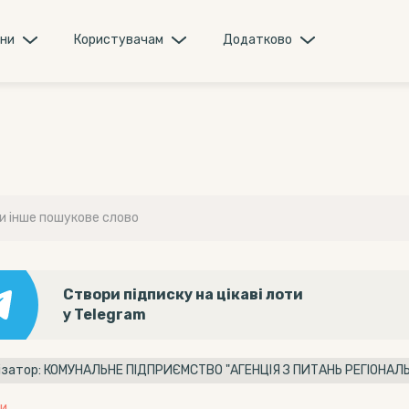
они
Користувачам
Додатково
Створи підписку на цікаві лоти
у Telegram
и