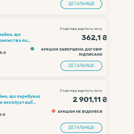
ДЕТАЛЬНІШЕ
Стартова вартість лоту
майна, що
362,1 ₴
приємства по
ої обласної ради
АУКЦІОН ЗАВЕРШЕНО.ДОГОВІР
ібна, 25,
25:0
ПІДПИСАНО
ДЕТАЛЬНІШЕ
Стартова вартість лоту
2 901,11 ₴
о експлуатації
ди в будівлі за
АУКЦІОН НЕ ВІДБУВСЯ
ка, вул.
0:0
ю 89,90 кв.м.
ДЕТАЛЬНІШЕ