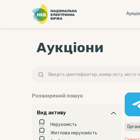
Аукцi
Аукціони
Розширений пошук
Вид активу
Нерухомість
Житлова нерухомість
Скинут