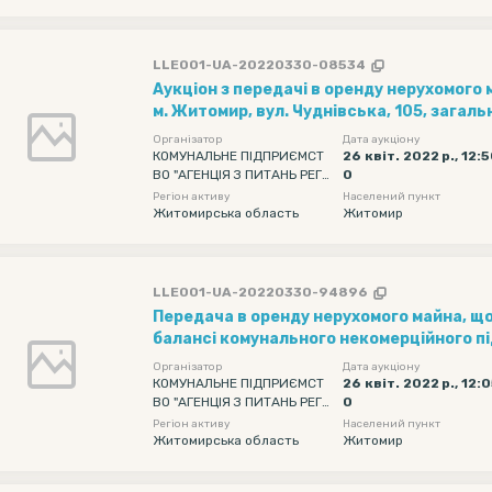
И
LLE001-UA-20220330-08534
Аукціон з передачі в оренду нерухомого
м. Житомир, вул. Чуднівська, 105, зага
кв.м
Організатор
Дата аукціону
КОМУНАЛЬНЕ ПІДПРИЄМСТ
26 квіт. 2022 р., 12:
ВО "АГЕНЦІЯ З ПИТАНЬ РЕГІ
0
ОНАЛЬНОГО РОЗВИТКУ" ЖИ
Регіон активу
Населений пункт
ТОМИРСЬКОЇ ОБЛАСНОЇ РАД
Житомирська область
Житомир
И
LLE001-UA-20220330-94896
Передача в оренду нерухомого майна, щ
балансі комунального некомерційного п
«Обласний медичний центр спортивної 
Організатор
Дата аукціону
Житомирської обласної ради в будівлі за
КОМУНАЛЬНЕ ПІДПРИЄМСТ
26 квіт. 2022 р., 12:
ВО "АГЕНЦІЯ З ПИТАНЬ РЕГІ
0
Житомир, вул. Велика Бердичівська, 86-
ОНАЛЬНОГО РОЗВИТКУ" ЖИ
Регіон активу
Населений пункт
площею 37,9 кв.м.
ТОМИРСЬКОЇ ОБЛАСНОЇ РАД
Житомирська область
Житомир
И