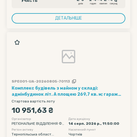
компанія...
УЧАСТЬ
днiв
годин
хвилин
секунд
ДЕТАЛЬНІШЕ
SPE001-UA-20260805-70113
Комплекс будівель з майном у складі:
адмінбудинок літ. А площею 269,7 кв. м; гараж
літ. Б площею 98,1 кв. м; сарай літ. В площею 22,8
Стартова вартість лоту
кв. м та рухоме майно (51 інвентарна одиниця), за
10 951,63 ₴
адресою: Тернопільська обл., Чортківський р-н,
м. Чортків, вул. Копичинецька, 7
Організатор
Дата аукціону
РЕГІОНАЛЬНЕ ВІДДІЛЕННЯ ФО
14 серп. 2026 р., 11:50:00
НДУ ДЕРЖАВНОГО МАЙНА УК
Регіон активу
Населений пункт
РАЇНИ ПО ІВАНО-ФРАНКІВСЬКІ
Тернопільська област...
Чортків