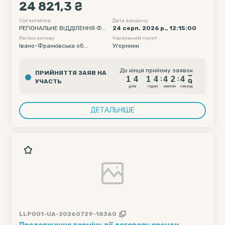
Коломийський р-н, с. Угорники, вул. Б.
24 821,3 ₴
Хмельницького, 2-А
Організатор
Дата аукціону
РЕГІОНАЛЬНЕ ВІДДІЛЕННЯ ФО
24 серп. 2026 р., 12:15:00
НДУ ДЕРЖАВНОГО МАЙНА УК
Регіон активу
Населений пункт
РАЇНИ ПО ІВАНО-ФРАНКІВСЬКІ
Івано-Франківська об...
Угорники
Й, ЧЕРНІВЕЦЬКІЙ ТА ТЕРНОПІЛ
ЬСЬКІЙ ОБЛАСТЯХ
1
4
1
4
4
2
4
8
До кінця прийому заявок
ПРИЙНЯТТЯ ЗАЯВ НА
1
4
1
4
4
2
4
8
:
:
УЧАСТЬ
днiв
годин
хвилин
секунд
ДЕТАЛЬНІШЕ
LLP001-UA-20260729-18360