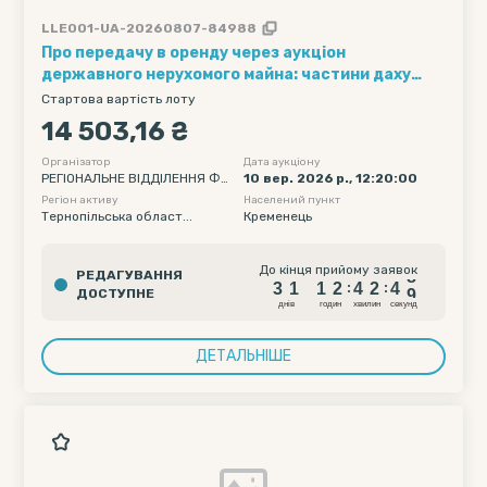
LLE001-UA-20260807-84988
Про передачу в оренду через аукціон
державного нерухомого майна: частини даху
ремонтно-механічної майстерні площею 30 кв.м.,
Стартова вартість лоту
розташованої за адресою: Тернопільська обл.,
14 503,16 ₴
м. Кременець, вул. Європейська, 26, що
обліковується на балансі ДП "Ліси України" (філія
Організатор
Дата аукціону
РЕГІОНАЛЬНЕ ВІДДІЛЕННЯ ФО
10 вер. 2026 р., 12:20:00
"Подільський лісовий офіс")
НДУ ДЕРЖАВНОГО МАЙНА УК
Регіон активу
Населений пункт
РАЇНИ ПО ІВАНО-ФРАНКІВСЬКІ
Тернопільська област...
Кременець
Й, ЧЕРНІВЕЦЬКІЙ ТА ТЕРНОПІЛ
ЬСЬКІЙ ОБЛАСТЯХ
3
1
1
2
4
2
4
8
До кінця прийому заявок
РЕДАГУВАННЯ
3
1
1
2
4
2
4
8
:
:
ДОСТУПНЕ
днiв
годин
хвилин
секунд
ДЕТАЛЬНІШЕ