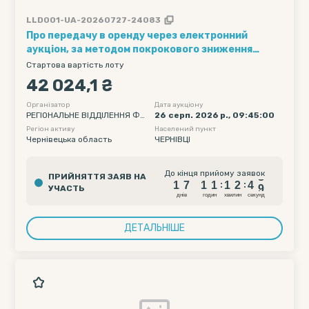
LLD001-UA-20260727-24083
Про передачу в оренду через електронний
аукціон, за методом покрокового зниження
стартової орендної плати та подальшого
Стартова вартість лоту
подання цінових пропозицій, державного
42 024,1 ₴
нерухомого майна – нежитлових приміщень 38-1
– 38-22 (магазин), площею 599,8 кв.м, за
Організатор
Дата аукціону
РЕГІОНАЛЬНЕ ВІДДІЛЕННЯ ФО
26 серп. 2026 р., 09:45:00
адресою: Чернівецька область, Чернівецький
НДУ ДЕРЖАВНОГО МАЙНА УК
Регіон активу
Населений пункт
район, м. Чернівці, вул. Залозецького, 93, що
РАЇНИ ПО ІВАНО-ФРАНКІВСЬКІ
Чернівецька область
ЧЕРНІВЦІ
перебуває на балансі Західного регіонального
Й, ЧЕРНІВЕЦЬКІЙ ТА ТЕРНОПІЛ
управління...
ЬСЬКІЙ ОБЛАСТЯХ
1
7
1
1
1
2
4
8
До кінця прийому заявок
ПРИЙНЯТТЯ ЗАЯВ НА
1
7
1
1
1
2
4
8
:
:
УЧАСТЬ
днiв
годин
хвилин
секунд
ДЕТАЛЬНІШЕ