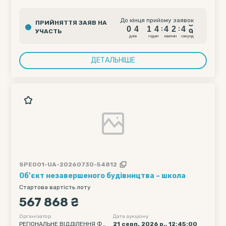
Й, ЧЕРНІВЕЦЬКІЙ ТА ТЕРНОПІЛ
ЬСЬКІЙ ОБЛАСТЯХ
0
4
1
4
4
2
4
8
До кінця прийому заявок
ПРИЙНЯТТЯ ЗАЯВ НА
0
4
1
4
4
2
4
8
:
:
УЧАСТЬ
днiв
годин
хвилин
секунд
ДЕТАЛЬНІШЕ
SPE001-UA-20260730-54812
Об’єкт незавершеного будівництва – школа
Стартова вартість лоту
567 868 ₴
Організатор
Дата аукціону
РЕГІОНАЛЬНЕ ВІДДІЛЕННЯ ФО
21 серп. 2026 р., 12:45:00