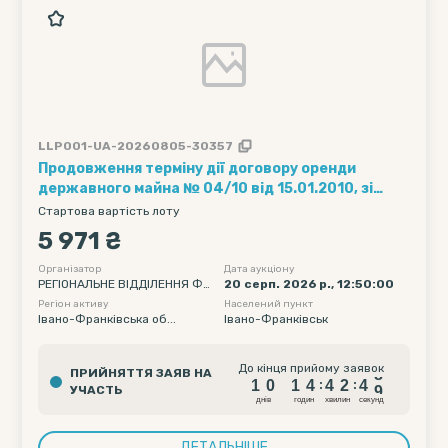
LLP001-UA-20260805-30357
Продовження терміну дії договору оренди
державного майна № 04/10 від 15.01.2010, зі
змінами і доповненнями: на право використання
Стартова вартість лоту
державного нерухомого майна - частини даху
5 971 ₴
(антеномісце) площею 3,0кв.м. будівлі (м.Івано-
Франківськ, вул.С.Бандери,1), за адресою:
Організатор
Дата аукціону
РЕГІОНАЛЬНЕ ВІДДІЛЕННЯ ФО
20 серп. 2026 р., 12:50:00
76018, Україна, м.Івано-Франківськ, вул.Степана
НДУ ДЕРЖАВНОГО МАЙНА УК
Регіон активу
Населений пункт
Бандери,1, який може бути продовжений з
РАЇНИ ПО ІВАНО-ФРАНКІВСЬКІ
Івано-Франківська об...
Івано-Франківськ
існуючим орендарем або укладений з новим
Й, ЧЕРНІВЕЦЬКІЙ ТА ТЕРНОПІЛ
ЬСЬКІЙ ОБЛАСТЯХ
1
0
1
4
4
2
4
8
До кінця прийому заявок
ПРИЙНЯТТЯ ЗАЯВ НА
1
0
1
4
4
2
4
8
:
:
УЧАСТЬ
днiв
годин
хвилин
секунд
ДЕТАЛЬНІШЕ