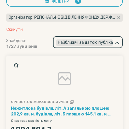
ФІЛЬТРИ
1
Організатор: РЕГІОНАЛЬНЕ ВІДДІЛЕННЯ ФОНДУ ДЕРЖАВНОГО МАЙНА УКРАЇНИ ПО ІВАНО-ФРАНКІВСЬКІЙ, ЧЕРНІВЕЦЬКІЙ ТА ТЕРНОПІЛЬСЬКІЙ ОБЛАСТЯХ (42891875)
Скинути
Знайдено:
×
Найближчі за датою публікації
1727 аукціонів
SPE001-UA-20260808-42958
Нежитлова будівля, літ. А загальною площею
202,9 кв. м, будівля, літ. Б площею 145,1 кв. м,
склад, літ. В площею 64,6 кв. м, будівля (пункт
Стартова вартість лоту
штучного осіменіння), літ. Г площею 29,5 кв. м,