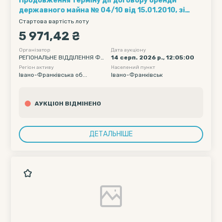
Продовження терміну дії договору оренди
державного майна № 04/10 від 15.01.2010, зі
змінами і доповнннями: на право використання
Стартова вартість лоту
державного нерухомого майна - частини даху
5 971,42 ₴
(антеномісце) площею 3,0кв.м. будівлі, що
знаходиться за адресою: м. Івано-Франківськ,
Організатор
Дата аукціону
РЕГІОНАЛЬНЕ ВІДДІЛЕННЯ ФО
14 серп. 2026 р., 12:05:00
вул.С.Бандери,1
НДУ ДЕРЖАВНОГО МАЙНА УК
Регіон активу
Населений пункт
РАЇНИ ПО ІВАНО-ФРАНКІВСЬКІ
Івано-Франківська об...
Івано-Франківськ
Й, ЧЕРНІВЕЦЬКІЙ ТА ТЕРНОПІЛ
ЬСЬКІЙ ОБЛАСТЯХ
АУКЦІОН ВІДМІНЕНО
ДЕТАЛЬНІШЕ