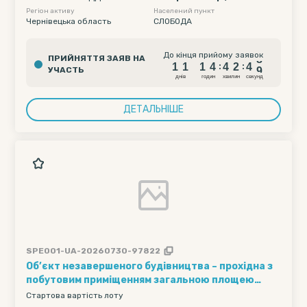
НДУ ДЕРЖАВНОГО МАЙНА УК
Регіон активу
Населений пункт
РАЇНИ ПО ІВАНО-ФРАНКІВСЬКІ
Чернівецька область
СЛОБОДА
Й, ЧЕРНІВЕЦЬКІЙ ТА ТЕРНОПІЛ
ЬСЬКІЙ ОБЛАСТЯХ
1
1
1
4
4
2
4
8
До кінця прийому заявок
ПРИЙНЯТТЯ ЗАЯВ НА
1
1
1
4
4
2
4
8
:
:
УЧАСТЬ
днiв
годин
хвилин
секунд
ДЕТАЛЬНІШЕ
SPE001-UA-20260730-97822
Об’єкт незавершеного будівництва – прохідна з
побутовим приміщенням загальною площею
43,66 м. кв за адресою: Івано-Франківська обл.,
Стартова вартість лоту