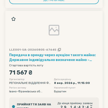
LLE001-UA-20260805-67645
Передача в оренду через аукціон такого майна:
Державне індивідуально визначене майно –
Автотрансформатор типу
Стартова вартість лоту
АОДЦТГ-133000/400/220/35, однофазний,
71 567 ₴
заводський №52001 (інвентарний №48-512448-
01-110115, уніфікований №04003678), що
Організатор
Дата аукціону
РЕГІОНАЛЬНЕ ВІДДІЛЕННЯ ФО
8 вер. 2026 р., 11:15:00
знаходиться за адресою: Івано-Франківська
НДУ ДЕРЖАВНОГО МАЙНА УК
Регіон активу
Населений пункт
обл., м. Бурштин (ТЕС АТ «ДТЕК Західенерго»),
РАЇНИ ПО ІВАНО-ФРАНКІВСЬКІ
Івано-Франківська об...
Бурштин
який перебуває на балансі, але не увійшов до
Й, ЧЕРНІВЕЦЬКІЙ ТА ТЕРНОПІЛ
статутного капіталу приватного акціонерного
ЬСЬКІЙ ОБЛАСТЯХ
товариства «Національна енергетична
2
9
1
4
4
2
4
8
До кінця прийому заявок
ПРИЙНЯТТЯ ЗАЯВ НА
2
9
1
4
4
2
4
8
:
: