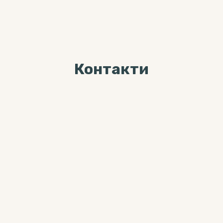
Контакти
Ми завжди раді Вас
бачити за адресою
04071, м. Київ, вул. Хорива, буд. 7,
3-й поверх
Більше цікавого контента можна
знайти тут: