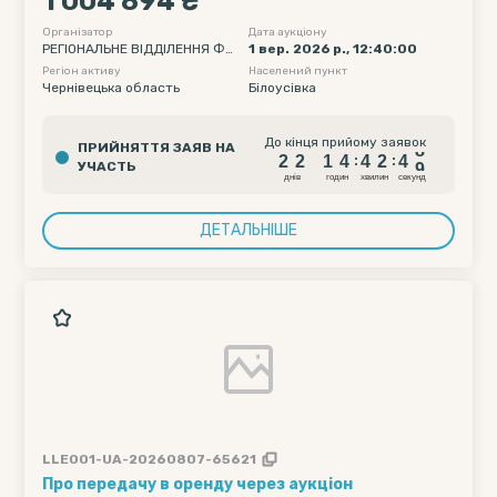
1 004 894 ₴
гараж (гаражі), літ. Д площею 26,0 кв. м, гараж
(піднавіс для тварин), вбиральня на два входи,
Організатор
Дата аукціону
РЕГІОНАЛЬНЕ ВІДДІЛЕННЯ ФО
1 вер. 2026 р., 12:40:00
криниця...
НДУ ДЕРЖАВНОГО МАЙНА УК
Регіон активу
Населений пункт
РАЇНИ ПО ІВАНО-ФРАНКІВСЬКІ
Чернівецька область
Білоусівка
Й, ЧЕРНІВЕЦЬКІЙ ТА ТЕРНОПІЛ
ЬСЬКІЙ ОБЛАСТЯХ
2
2
1
4
4
2
4
8
До кінця прийому заявок
ПРИЙНЯТТЯ ЗАЯВ НА
2
2
1
4
4
2
4
8
:
:
УЧАСТЬ
днiв
годин
хвилин
секунд
ДЕТАЛЬНІШЕ
LLE001-UA-20260807-65621
Про передачу в оренду через аукціон