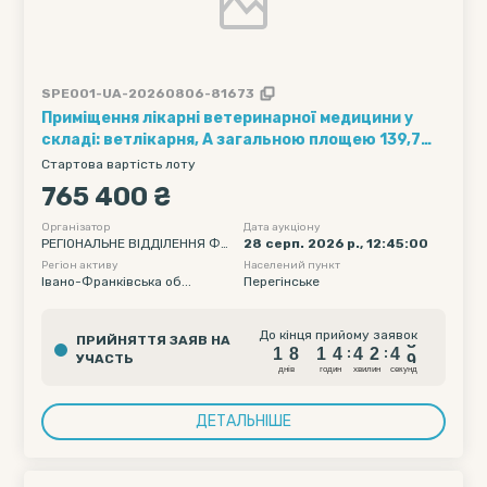
SPE001-UA-20260806-81673
Приміщення лікарні ветеринарної медицини у
складі: ветлікарня, А загальною площею 139,7
кв.м за адресою: Івано-Франківська область,
Стартова вартість лоту
Калуський р-н, смт Перегінське, вул. Хоткевича,
765 400 ₴
144
Організатор
Дата аукціону
РЕГІОНАЛЬНЕ ВІДДІЛЕННЯ ФО
28 серп. 2026 р., 12:45:00
НДУ ДЕРЖАВНОГО МАЙНА УК
Регіон активу
Населений пункт
РАЇНИ ПО ІВАНО-ФРАНКІВСЬКІ
Івано-Франківська об...
Перегінське
Й, ЧЕРНІВЕЦЬКІЙ ТА ТЕРНОПІЛ
ЬСЬКІЙ ОБЛАСТЯХ
1
8
1
4
4
2
4
8
До кінця прийому заявок
ПРИЙНЯТТЯ ЗАЯВ НА
1
8
1
4
4
2
4
8
:
:
УЧАСТЬ
днiв
годин
хвилин
секунд
ДЕТАЛЬНІШЕ