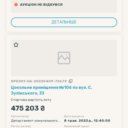
АУКЦІОН НЕ ВІДБУВСЯ
ДЕТАЛЬНІШЕ
SPE001-UA-20230409-72679
Цокольне приміщення №106 по вул. С.
Зулінського, 33
Стартова вартість лоту
475 203 ₴
Організатор
Дата аукціону
Департамент комунального м
8 трав. 2023 р., 12:40:00
айна Вінницької міської ради
Регіон активу
Населений пункт