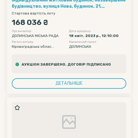
Індивідуальний житловий будинок, незавершене
будівництво, вулиця Нова, будинок, 21,
м.Долинська, Кропивницький район,
Стартова вартість лоту
Кіровоградська область.
168 036 ₴
Організатор
Дата аукціону
ДОЛИНСЬКА МІСЬКА РАДА
18 квіт. 2023 р., 12:10:00
Регіон активу
Населений пункт
Кіровоградська облас...
ДОЛИНСЬКА
АУКЦІОН ЗАВЕРШЕНО. ДОГОВІР ПІДПИСАНО
ДЕТАЛЬНІШЕ