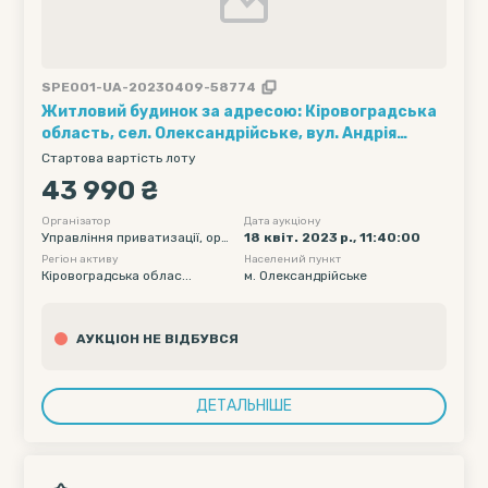
SPE001-UA-20230409-58774
Житловий будинок за адресою: Кіровоградська
область, сел. Олександрійське, вул. Андрія
Ковтуна, 63
Стартова вартість лоту
43 990 ₴
Організатор
Дата аукціону
Управління приватизації, оре
18 квіт. 2023 р., 11:40:00
нди майна та землі Олександ
Регіон активу
Населений пункт
рійської міської ради
Кіровоградська облас...
м. Олександрійське
АУКЦІОН НЕ ВІДБУВСЯ
ДЕТАЛЬНІШЕ