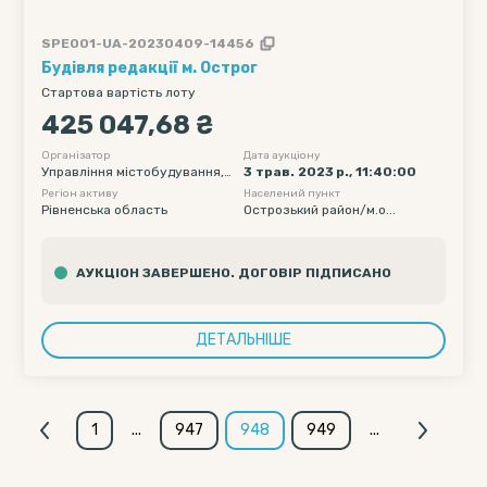
SPE001-UA-20230409-14456
Будівля редакції м. Острог
Стартова вартість лоту
425 047,68 ₴
Організатор
Дата аукціону
Управління містобудування,
3 трав. 2023 р., 11:40:00
архітектури, житлово-комун
Регіон активу
Населений пункт
ального господарства, благо
Рівненська область
Острозький район/м.о...
устрою та землекористуван
ня виконавчого комітету Ост
розької міської ради Рівненсь
АУКЦІОН ЗАВЕРШЕНО. ДОГОВІР ПІДПИСАНО
кої області
ДЕТАЛЬНІШЕ
1
...
947
948
949
...