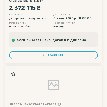
Юрія Клена, буд. 1, прим. 91
Стартова вартість лоту
2 372 115 ₴
Організатор
Дата аукціону
Департамент комунального м
8 трав. 2023 р., 11:05:00
айна Вінницької міської ради
Регіон активу
Населений пункт
Вінницька область
Вінниця
АУКЦІОН ЗАВЕРШЕНО. ДОГОВІР ПІДПИСАНО
ДЕТАЛЬНІШЕ
SPE001-UA-20230409-43803