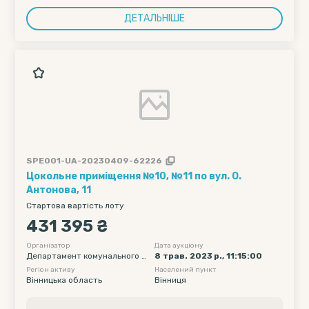
ДЕТАЛЬНІШЕ
SPE001-UA-20230409-62226
Цокольне приміщення №10, №11 по вул. О.
Антонова, 11
Стартова вартість лоту
431 395 ₴
Організатор
Дата аукціону
Департамент комунального м
8 трав. 2023 р., 11:15:00
айна Вінницької міської ради
Регіон активу
Населений пункт
Вінницька область
Вінниця