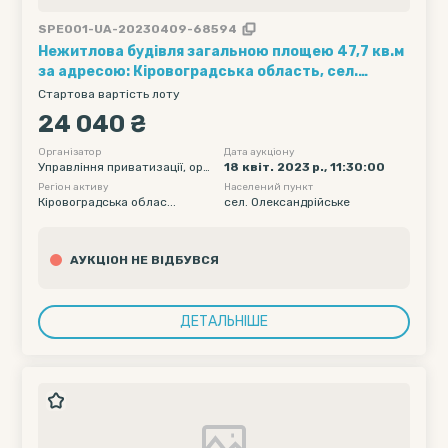
SPE001-UA-20230409-68594
Нежитлова будівля загальною площею 47,7 кв.м
за адресою: Кіровоградська область, сел.
Олександрійське, вул. Любові Шевцової, 27Б
Стартова вартість лоту
24 040 ₴
Організатор
Дата аукціону
Управління приватизації, оре
18 квіт. 2023 р., 11:30:00
нди майна та землі Олександ
Регіон активу
Населений пункт
рійської міської ради
Кіровоградська облас...
сел. Олександрійське
АУКЦІОН НЕ ВІДБУВСЯ
ДЕТАЛЬНІШЕ