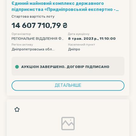
Єдиний майновий комплекс державного
підприємства «Придніпровський експертно -
технічний центр Держпраці» (код за ЄДРПОУ
Стартова вартість лоту
23369086) за адресою: м. Дніпро, вул. Ніла
14 607 710,79 ₴
Армстронга (Казакова), 1Д
Організатор
Дата аукціону
РЕГІОНАЛЬНЕ ВІДДІЛЕННЯ ФО
8 трав. 2023 р., 11:10:00
НДУ ДЕРЖАВНОГО МАЙНА УК
Регіон активу
Населений пункт
РАЇНИ ПО ДНІПРОПЕТРОВСЬКІ
Дніпропетровська обл...
Дніпро
Й, ЗАПОРІЗЬКІЙ ТА КІРОВОГРА
ДСЬКІЙ ОБЛАСТЯХ
АУКЦІОН ЗАВЕРШЕНО. ДОГОВІР ПІДПИСАНО
ДЕТАЛЬНІШЕ