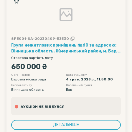
SPE001-UA-20230409-53530
Група нежитлових приміщень №60 за адресою:
Вінницька область, Жмеринський район, м. Бар,
вул. Героїв Майдану, 19, загальною площею 56,9
Стартова вартість лоту
кв. м.
650 000 ₴
Організатор
Дата аукціону
Барська міська рада
4 трав. 2023 р., 11:50:00
Регіон активу
Населений пункт
Вінницька область
Бар
АУКЦІОН НЕ ВІДБУВСЯ
ДЕТАЛЬНІШЕ