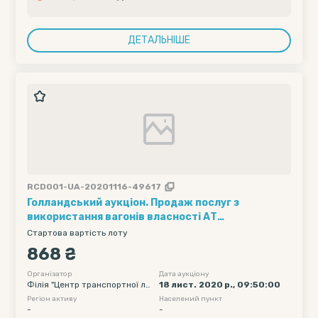
ДЕТАЛЬНІШЕ
RCD001-UA-20201116-49617
Голландський аукціон. Продаж послуг з
використання вагонів власності АТ
"Укрзалізниця" (1 вагон на 1 добу) (групова
Стартова вартість лоту
відправка) /// Кількість вагонів - 10; Рухомий
868 ₴
склад - цементовози - 93; Полігон навантаження
- УЗ; Дата подачі вагону початкова - 07-12-2020
Організатор
Дата аукціону
Філія "Центр транспортної ло
18 лист. 2020 р., 09:50:00
00:00; Дата подачі вагону кінцева - 07-12-2020
гістики" АТ "Укрзалізниця"
Регіон активу
Населений пункт
23:58
-
-