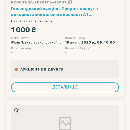
RCD001-UA-20201116-42907
Голландський аукціон. Продаж послуг з
використання вагонів власності АТ
"Укрзалізниця" (1 вагон на 1 добу) 1 маршрут по
Стартова вартість лоту
54 вагона з однієї маршрутної станції
1 000 ₴
навантаження /// Кількість вагонів - 54; Рухомий
склад - хопери-зерновози - 95; Полігон
Організатор
Дата аукціону
Філія "Центр транспортної ло
18 лист. 2020 р., 09:40:00
навантаження - УЗ; Дата подачі вагону
гістики" АТ "Укрзалізниця"
Регіон активу
Населений пункт
початкова - 07-12-2020 00:00; Дата подачі
-
-
вагону...
АУКЦІОН НЕ ВІДБУВСЯ
ДЕТАЛЬНІШЕ