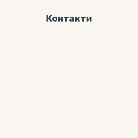
Контакти
Ми завжди раді Вас
бачити за адресою
04071, м. Київ, вул. Хорива, буд. 7,
3-й поверх
Більше цікавого контента можна
знайти тут:
0 800 33-12-02
(дзвінки безкоштовні з мобільних
та стаціонарних телефонів)