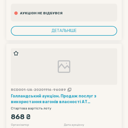
АУКЦІОН НЕ ВІДБУВСЯ
ДЕТАЛЬНІШЕ
RCD001-UA-20201116-96089
Голландський аукціон. Продаж послуг з
використання вагонів власності АТ
"Укрзалізниця" (1 вагон на 1 добу) (групова
Стартова вартість лоту
відправка) /// Кількість вагонів - 5; Рухомий
868 ₴
склад - цементовози - 93; Полігон навантаження
- УЗ; Дата подачі вагону початкова - 07-12-2020
Організатор
Дата аукціону