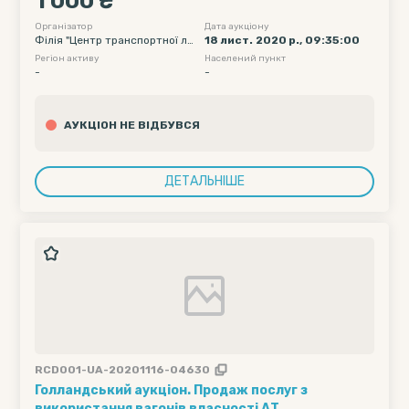
1 000 ₴
навантаження /// Кількість вагонів - 54; Рухомий
склад - хопери-зерновози - 95; Полігон
Організатор
Дата аукціону
Філія "Центр транспортної ло
18 лист. 2020 р., 09:35:00
навантаження - УЗ; Дата подачі вагону
гістики" АТ "Укрзалізниця"
Регіон активу
Населений пункт
початкова - 07-12-2020 00:00; Дата подачі
-
-
вагону...
АУКЦІОН НЕ ВІДБУВСЯ
ДЕТАЛЬНІШЕ
RCD001-UA-20201116-04630
Голландський аукціон. Продаж послуг з
використання вагонів власності АТ