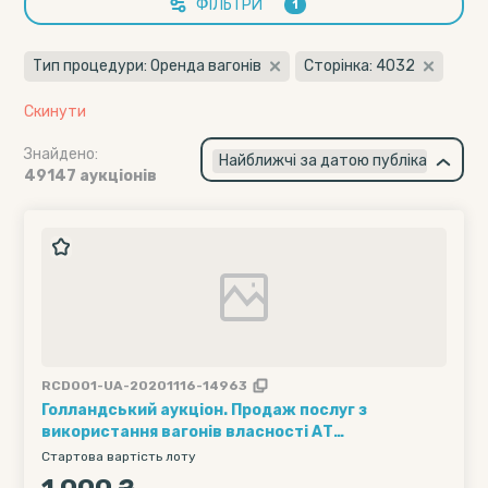
ФІЛЬТРИ
1
Тип процедури: Оренда вагонів
Сторінка: 4032
Скинути
Знайдено:
×
Найближчі за датою публікації
49147 аукціонів
RCD001-UA-20201116-14963
Голландський аукціон. Продаж послуг з
використання вагонів власності АТ
"Укрзалізниця" (1 вагон на 1 добу) 1 маршрут по
Стартова вартість лоту
54 вагона з однієї маршрутної станції