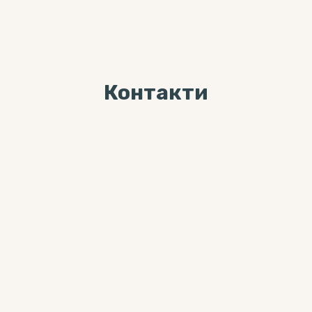
Контакти
Ми завжди раді Вас
бачити за адресою
04071, м. Київ, вул. Хорива, буд. 7,
3-й поверх
Більше цікавого контента можна
знайти тут: