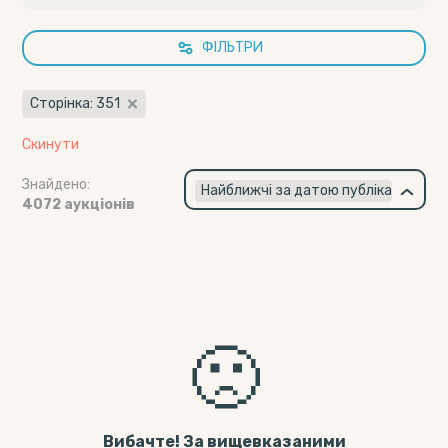
ФІЛЬТРИ
Сторінка: 351
Скинути
Знайдено:
×
Найближчі за датою публікації
4072 аукціонів
🙁
Вибачте! За вищевказаними