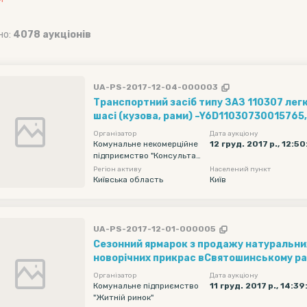
но:
4078 аукціонів
UA-PS-2017-12-04-000003
Транспортний засіб типу ЗАЗ 110307 лег
шасі (кузова, рами) –Y6D11030730015765,
2457002422138, повна маса – 1190 кг., об
Організатор
Дата аукціону
1091 куб. см., колір білий, 2002 року випус
Комунальне некомерційне
12 груд. 2017 р., 12:50
підприємство "Консультат
174612 км
ивно - діагностичний цент
Регіон активу
Населений пункт
р Дніпровського району м.
Київська область
Київ
Києва"
UA-PS-2017-12-01-000005
Сезонний ярмарок з продажу натуральни
новорічних прикрас вСвятошинському рай
вул.Зодчих,58/2
Організатор
Дата аукціону
Комунальне підприємство
11 груд. 2017 р., 14:39
"Житній ринок"