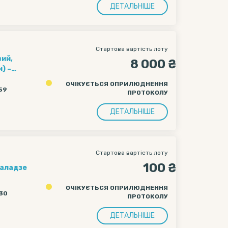
ДЕТАЛЬНІШЕ
Стартова вартість лоту
вий,
8 000 ₴
) –
0260FX028779,
ОЧІКУЄТЬСЯ ОПРИЛЮДНЕННЯ
ення – 2800 кг.,
:59
ПРОТОКОЛУ
, 1999 року
ДЕТАЛЬНІШЕ
Стартова вартість лоту
100 ₴
халадзе
ОЧІКУЄТЬСЯ ОПРИЛЮДНЕННЯ
:30
ПРОТОКОЛУ
ДЕТАЛЬНІШЕ