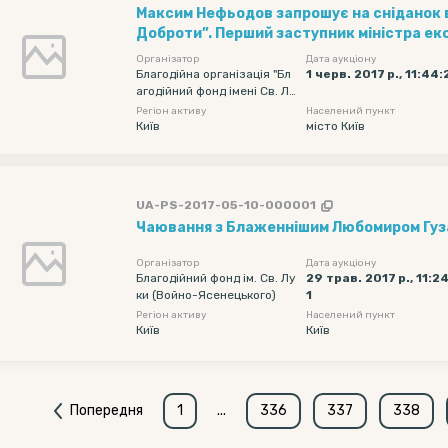
Максим Нефьодов запрошує на сніданок в
Доброти”. Перший заступник міністра економічного
розвитку і торгівлі України Максим Нефь
Організатор
Дата аукціону
до акції “Місяць Доброти” і підготував с
Благодійна організація "Бл
1 черв. 2017 р., 11:44:
агодійний фонд імені Св. Лу
приватний сніданок.
ки (Войно-Ясенецького)"
Регіон активу
Населений пункт
Київ
місто Київ
UA-PS-2017-05-10-000001
Чаювання з Блаженнішим Любомиром Гу
Організатор
Дата аукціону
Благодійний фонд ім. Св. Лу
29 трав. 2017 р., 11:2
ки (Войно-Ясенецького)
1
Регіон активу
Населений пункт
Київ
Київ
Попередня
1
...
336
337
338