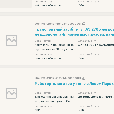
Регіон активу
Населений пункт
Київська область
Київ
UA-PS-2017-10-26-000003
Транспортний засіб типу ГАЗ 2705 легко
мед.допомога-В, номер шасі (кузова, рами
ХТН270500Х0117525, номер двигуна – 4
Організатор
Дата аукціону
повна маса – 3500 кг., маса без навантаж
Комунальне некомерційне
3 лист. 2017 р., 13:02
підприємство "Консультат
об’єм двигуна – 2448 куб. см., колір сірий
ивно - діагностичний цент
Регіон активу
Населений пункт
випуску, пробіг 146112 км.
р Дніпровського району м.
Київська область
Київ
Києва"
UA-PS-2017-09-14-000003
Майстер-клас з гри у теніс з Левом Парц
Організатор
Дата аукціону
Благодійна організація "Бл
28 вер. 2017 р., 11:46
агодійний фонд імені Св. Лу
ки (Войно-Ясенецького)"
Регіон активу
Населений пункт
Київ
Київ