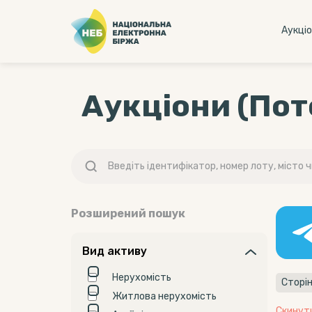
Аукцi
Аукціони (Пот
Розширений пошук
Вид активу
Нерухомість
Сторін
Житлова нерухомість
Скинут