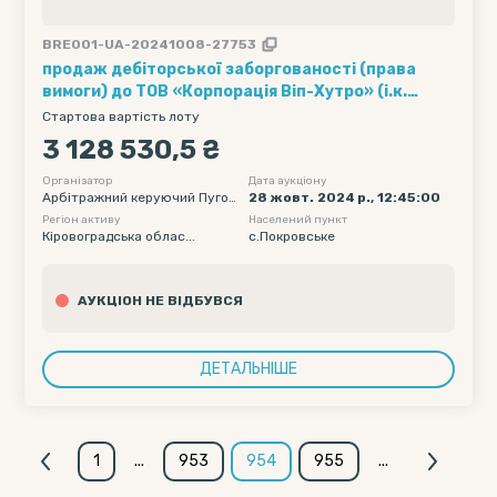
BRE001-UA-20241008-27753
продаж дебіторської заборгованості (права
вимоги) до ТОВ «Корпорація Віп-Хутро» (і.к.
40408827) у розмірі 3035005,42грн. в процедурі
Стартова вартість лоту
банкрутства
3 128 530,5 ₴
Організатор
Дата аукціону
Арбітражний керуючий Пугов
28 жовт. 2024 р., 12:45:00
кіна Алла Валеріївна
Регіон активу
Населений пункт
Кіровоградська облас...
с.Покровське
АУКЦІОН НЕ ВІДБУВСЯ
ДЕТАЛЬНІШЕ
1
...
953
954
955
...