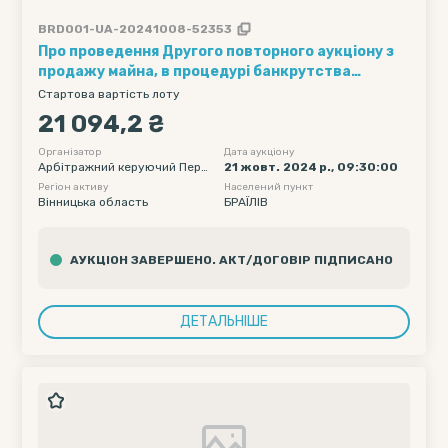
BRD001-UA-20241008-52353
Про проведення Другого повторного аукціону з
продажу майна, в процедурі банкрутства
ДОЧІРНЬОГО ПІДПРИЄМСТВА "МОНТАЖНИК"
Стартова вартість лоту
ТОВАРИСТВА З ОБМЕЖЕНОЮ ВІДПОВІДАЛЬНІСТЮ
21 094,2 ₴
"ТОРГОВИЙ ДІМ "ВАЛІНОР" ( код ЄДРПОУ
23065137), порушеній господарським судом
Організатор
Дата аукціону
Арбітражний керуючий Пере
21 жовт. 2024 р., 09:30:00
Вінницької області, справа №902/941/23
пелиця Василь Володимиров
Регіон активу
Населений пункт
ич
Вінницька область
БРАЇЛІВ
АУКЦІОН ЗАВЕРШЕНО. АКТ/ДОГОВІР ПІДПИСАНО
ДЕТАЛЬНІШЕ