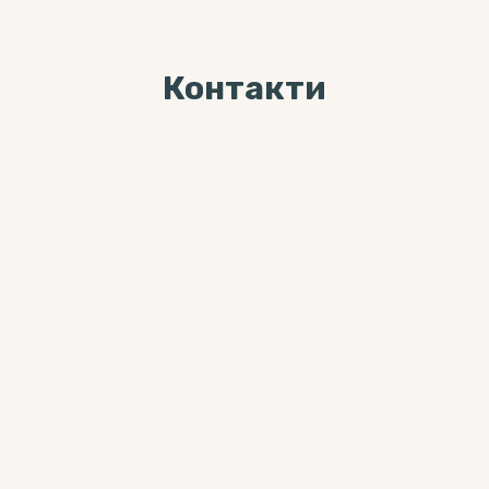
Контакти
Ми завжди раді Вас
бачити за адресою
04071, м. Київ, вул. Хорива, буд. 7,
3-й поверх
Більше цікавого контента можна
знайти тут:
0 800 33-12-02
(дзвінки безкоштовні з мобільних
та стаціонарних телефонів)