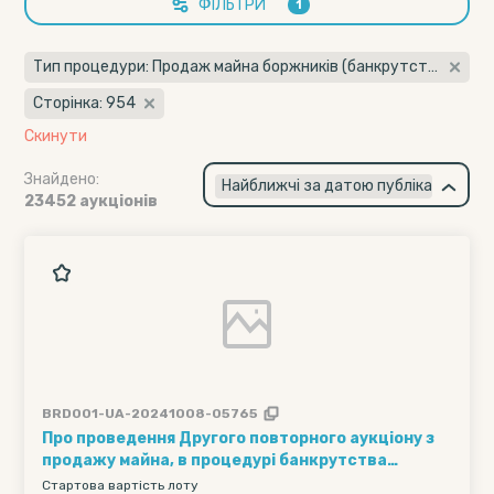
ФІЛЬТРИ
1
Тип процедури: Продаж майна боржників (банкрутство)
Сторінка: 954
Скинути
Знайдено:
×
Найближчі за датою публікації
23452 аукціонів
BRD001-UA-20241008-05765
Про проведення Другого повторного аукціону з
продажу майна, в процедурі банкрутства
ДОЧІРНЬОГО ПІДПРИЄМСТВА "МОНТАЖНИК"
Стартова вартість лоту