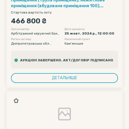
Приміщення ( група приміщень), нежитлове
приміщення (вбудоване приміщення 100),
розташоване за адресою: Дніпропетровська
Стартова вартість лоту
область, місто Кам’янське, вулиця
466 800 ₴
Любомирівська ( вулиця Сачка), будинок 24А,
приміщення 100
Організатор
Дата аукціону
Арбітражний керуючий Бахм
25 жовт. 2024 р., 12:00:00
атський Олександр Олександ
Регіон активу
Населений пункт
рович
Дніпропетровська обл...
Кам’янське
АУКЦІОН ЗАВЕРШЕНО. АКТ/ДОГОВІР ПІДПИСАНО
ДЕТАЛЬНІШЕ