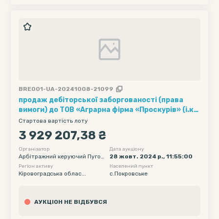
BRE001-UA-20241008-21099
продаж дебіторської заборгованості (права
вимоги) до ТОВ «Аграрна фірма «Проскурів» (і.к.
37614512) у розмірі 3929207,38 грн. в процедурі
Стартова вартість лоту
банкрутства
3 929 207,38 ₴
Організатор
Дата аукціону
Арбітражний керуючий Пугов
28 жовт. 2024 р., 11:55:00
кіна Алла Валеріївна
Регіон активу
Населений пункт
Кіровоградська облас...
с.Покровське
АУКЦІОН НЕ ВІДБУВСЯ