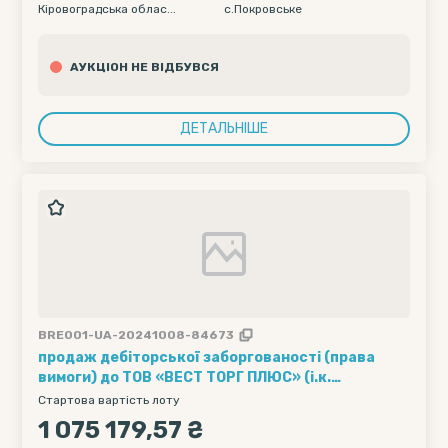
Кіровоградська облас...
с.Покровське
АУКЦІОН НЕ ВІДБУВСЯ
ДЕТАЛЬНІШЕ
BRE001-UA-20241008-84673
продаж дебіторської заборгованості (права
вимоги) до ТОВ «ВЕСТ ТОРГ ПЛЮС» (і.к.
42917573) у розмірі 1075179,57 грн. в процедурі
Стартова вартість лоту
банкрутства
1 075 179,57 ₴