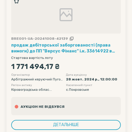
BRE001-UA-20241008-42139
продаж дебіторської заборгованості (права
вимоги) до ПП "Версус Фінанс" і.к. 33614922 в
розмірі 1771494,17 грн. в процедурі банкрутства
Стартова вартість лоту
1 771 494,17 ₴
Організатор
Дата аукціону
Арбітражний керуючий Пугов
28 жовт. 2024 р., 12:00:00
кіна Алла Валеріївна
Регіон активу
Населений пункт
Кіровоградська облас...
с.Покровське
АУКЦІОН НЕ ВІДБУВСЯ
ДЕТАЛЬНІШЕ