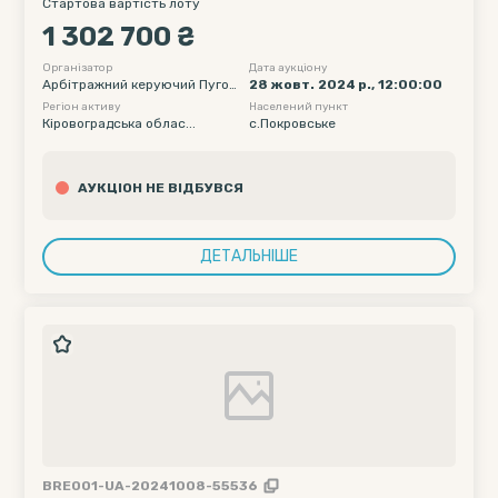
розмірі 1 302 700,0 грн. в процедурі банкрутства
Стартова вартість лоту
1 302 700 ₴
Організатор
Дата аукціону
Арбітражний керуючий Пугов
28 жовт. 2024 р., 12:00:00
кіна Алла Валеріївна
Регіон активу
Населений пункт
Кіровоградська облас...
с.Покровське
АУКЦІОН НЕ ВІДБУВСЯ
ДЕТАЛЬНІШЕ
BRE001-UA-20241008-55536