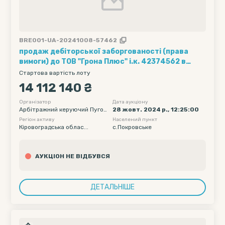
BRE001-UA-20241008-57462
продаж дебіторської заборгованості (права
вимоги) до ТОВ "Грона Плюс" і.к. 42374562 в
розмірі 14112140,0 грн. в процедурі банкрутства
Стартова вартість лоту
14 112 140 ₴
Організатор
Дата аукціону
Арбітражний керуючий Пугов
28 жовт. 2024 р., 12:25:00
кіна Алла Валеріївна
Регіон активу
Населений пункт
Кіровоградська облас...
с.Покровське
АУКЦІОН НЕ ВІДБУВСЯ
ДЕТАЛЬНІШЕ