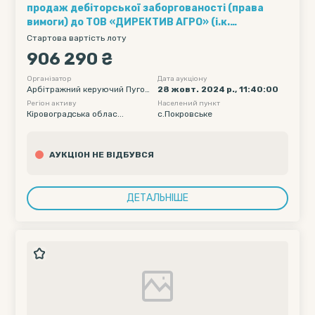
продаж дебіторської заборгованості (права
вимоги) до ТОВ «ДИРЕКТИВ АГРО» (і.к.
38991200) у розмірі 906 290,00 грн. в процедурі
Стартова вартість лоту
банкрутства
906 290 ₴
Організатор
Дата аукціону
Арбітражний керуючий Пугов
28 жовт. 2024 р., 11:40:00
кіна Алла Валеріївна
Регіон активу
Населений пункт
Кіровоградська облас...
с.Покровське
АУКЦІОН НЕ ВІДБУВСЯ
ДЕТАЛЬНІШЕ