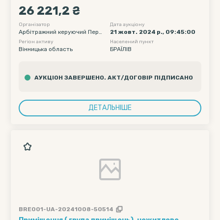
ТОВАРИСТВА З ОБМЕЖЕНОЮ ВІДПОВІДАЛЬНІСТЮ
26 221,2 ₴
"ТОРГОВИЙ ДІМ "ВАЛІНОР" ( код ЄДРПОУ
23065137), порушеній господарським судом
Організатор
Дата аукціону
Арбітражний керуючий Пере
21 жовт. 2024 р., 09:45:00
Вінницької області, справа №902/941/23
пелиця Василь Володимиров
Регіон активу
Населений пункт
ич
Вінницька область
БРАЇЛІВ
АУКЦІОН ЗАВЕРШЕНО. АКТ/ДОГОВІР ПІДПИСАНО
ДЕТАЛЬНІШЕ
BRE001-UA-20241008-50514