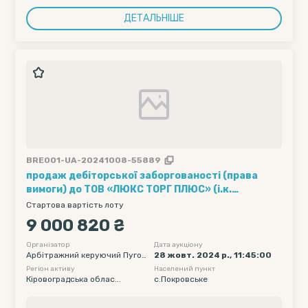
ДЕТАЛЬНІШЕ
BRE001-UA-20241008-55889
продаж дебіторської заборгованості (права
вимоги) до ТОВ «ЛЮКС ТОРГ ПЛЮС» (і.к.
42609622) у розмірі 9 000 820,00 грн. в
Стартова вартість лоту
процедурі банкрутства
9 000 820 ₴
Організатор
Дата аукціону
Арбітражний керуючий Пугов
28 жовт. 2024 р., 11:45:00
кіна Алла Валеріївна
Регіон активу
Населений пункт
Кіровоградська облас...
с.Покровське