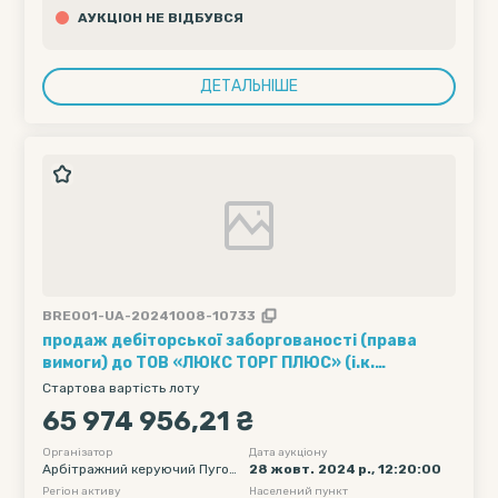
АУКЦІОН НЕ ВІДБУВСЯ
ДЕТАЛЬНІШЕ
BRE001-UA-20241008-10733
продаж дебіторської заборгованості (права
вимоги) до ТОВ «ЛЮКС ТОРГ ПЛЮС» (і.к.
42609622) у розмірі 65 974 956,21 грн. (або
Стартова вартість лоту
повернення майна, переданого за договором
65 974 956,21 ₴
комісії) в процедурі банкрутства
Організатор
Дата аукціону
Арбітражний керуючий Пугов
28 жовт. 2024 р., 12:20:00
кіна Алла Валеріївна
Регіон активу
Населений пункт