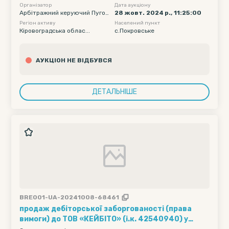
Організатор
Дата аукціону
Арбітражний керуючий Пугов
28 жовт. 2024 р., 11:25:00
кіна Алла Валеріївна
Регіон активу
Населений пункт
Кіровоградська облас...
с.Покровське
АУКЦІОН НЕ ВІДБУВСЯ
ДЕТАЛЬНІШЕ
BRE001-UA-20241008-68461
продаж дебіторської заборгованості (права
вимоги) до ТОВ «КЕЙБІТО» (і.к. 42540940) у