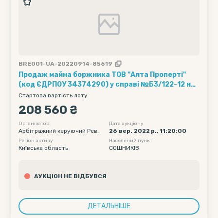
BRE001-UA-20220914-85619
Продаж майна боржника ТОВ "Алта Проперті"
(код ЄДРПОУ 34374290) у справі №Б3/122-12 на
першому повторному аукціоні
Стартова вартість лоту
208 560 ₴
Організатор
Дата аукціону
Арбітражний керуючий Реве
26 вер. 2022 р., 11:20:00
рук Петро Костянтинович
Регіон активу
Населений пункт
Київська область
СОШНИКІВ
АУКЦІОН НЕ ВІДБУВСЯ
ДЕТАЛЬНІШЕ