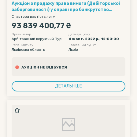
Аукціон з продажу права вимоги (Дебіторської
заборгованості) у справі про банкрутство
Приватного підприємства «Захід- Агроінвест»
Стартова вартість лоту
93 839 400,77 ₴
Організатор
Дата аукціону
Арбітражний керуючий Пурій
4 жовт. 2022 р., 12:00:00
Руслан Петрович
Регіон активу
Населений пункт
Львівська область
Львів
АУКЦІОН НЕ ВІДБУВСЯ
ДЕТАЛЬНІШЕ