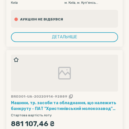
Київ
м. Київ, м. Куп'янсь...
міста Києва, справа №44/585-б
АУКЦІОН НЕ ВІДБУВСЯ
ДЕТАЛЬНІШЕ
BRE001-UA-20220914-92889
Машини, тр. засоби та обладнання, що належить
банкруту - ПАТ "Христинівський молокозавод"
(код ЄДРПОУ: 00451725) у банкрутній справі
Стартова вартість лоту
№925/133/18
881 107,46 ₴