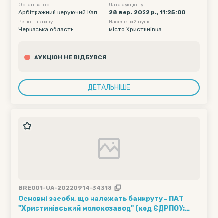
Організатор
Дата аукціону
Арбітражний керуючий Капл
28 вер. 2022 р., 11:25:00
я Сергій Васильович
Регіон активу
Населений пункт
Черкаська область
місто Христинівка
АУКЦІОН НЕ ВІДБУВСЯ
ДЕТАЛЬНІШЕ
BRE001-UA-20220914-34318
Основні засоби, що належать банкруту - ПАТ
"Христинівський молокозавод" (код ЄДРПОУ: