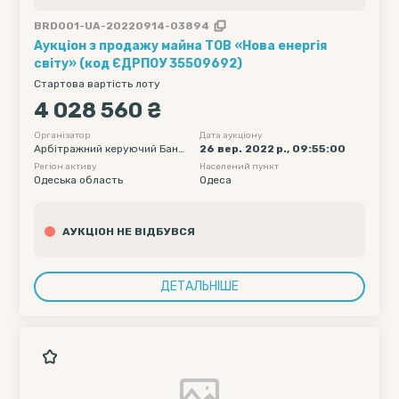
BRD001-UA-20220914-03894
Аукціон з продажу майна ТОВ «Нова енергія
світу» (код ЄДРПОУ 35509692)
Стартова вартість лоту
4 028 560 ₴
Організатор
Дата аукціону
Арбітражний керуючий Банд
26 вер. 2022 р., 09:55:00
ола Олександр Олексійович
Регіон активу
Населений пункт
Одеська область
Одеса
АУКЦІОН НЕ ВІДБУВСЯ
ДЕТАЛЬНІШЕ