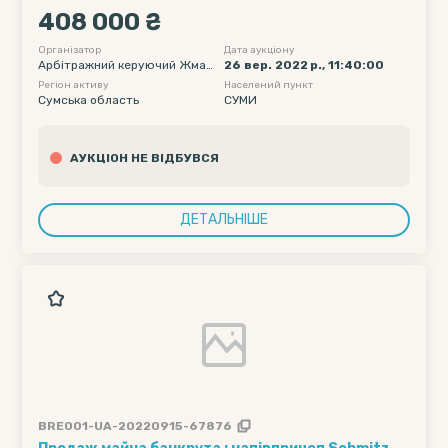
408 000 ₴
Організатор
Дата аукціону
Арбітражний керуючий Жмак
26 вер. 2022 р., 11:40:00
ін Сергій Андрійович
Регіон активу
Населений пункт
Сумська область
СУМИ
АУКЦІОН НЕ ВІДБУВСЯ
ДЕТАЛЬНІШЕ
BRE001-UA-20220915-67876