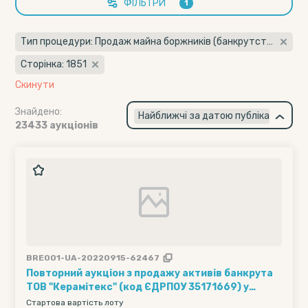
ФІЛЬТРИ
1
Тип процедури: Продаж майна боржників (банкрутство)
Сторінка: 1851
Скинути
Знайдено:
×
Найближчі за датою публікації
23433 аукціонів
BRE001-UA-20220915-62467
Повторний аукціон з продажу активів банкрута
ТОВ "Керамітекс" (код ЄДРПОУ 35171669) у
справі про банкрутство № 5021/1088/12
Стартова вартість лоту