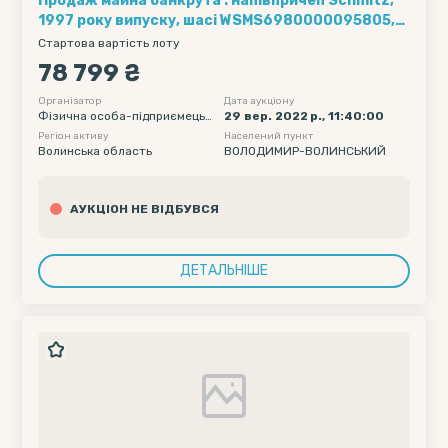
Продаж майна банкрута : напівпричеп Schmitz,
1997 року випуску, шасі WSMS6980000095805,
держаний номерний знак - АС6572ХХ,
Стартова вартість лоту
тентований.
78 799 ₴
Організатор
Дата аукціону
Фізична особа-підприємець
29 вер. 2022 р., 11:40:00
БОРУСЕВИЧ ВАДИМ ЛЕОНІДО
Регіон активу
Населений пункт
ВИЧ
Волинська область
ВОЛОДИМИР-ВОЛИНСЬКИЙ
АУКЦІОН НЕ ВІДБУВСЯ
ДЕТАЛЬНІШЕ