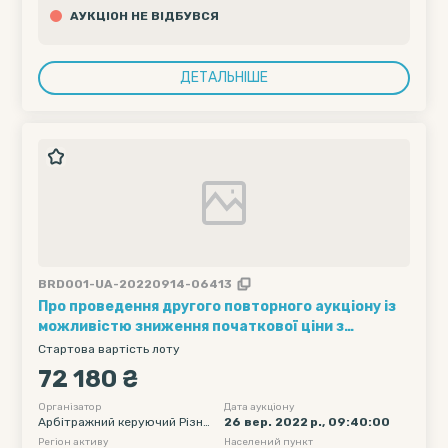
АУКЦІОН НЕ ВІДБУВСЯ
ДЕТАЛЬНІШЕ
BRD001-UA-20220914-06413
Про проведення другого повторного аукціону із
можливістю зниження початкової ціни з
продажу часток банкрута у статутних капіталах
Стартова вартість лоту
ТОВ "Укрдан" (код 35625716) , ТОВ "КС-Енергія"
72 180 ₴
(код 35625570) та ТОВ "ВЕК-Куп'янськвода" (код
35578661) в процедурі банкрутства ТОВ
Організатор
Дата аукціону
Арбітражний керуючий Різни
26 вер. 2022 р., 09:40:00
"Всеукраїнська енергетична компанія", код
к Олександр Юрійович
Регіон активу
Населений пункт
34414280, порушеній господарським судом