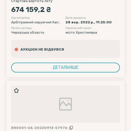
00451725) у банкрутній справі №925/133/18
Стартова вартість лоту
674 159,2 ₴
Організатор
Дата аукціону
Арбітражний керуючий Капл
28 вер. 2022 р., 11:25:00
я Сергій Васильович
Регіон активу
Населений пункт
Черкаська область
місто Христинівка
АУКЦІОН НЕ ВІДБУВСЯ
ДЕТАЛЬНІШЕ
BRE001-UA-20220913-57976