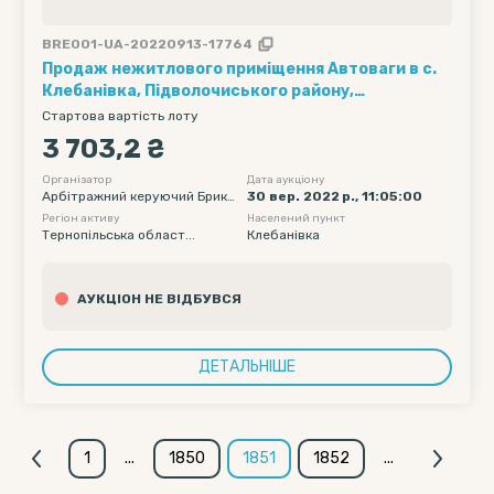
BRE001-UA-20220913-17764
Продаж нежитлового приміщення Автоваги в с.
Клебанівка, Підволочиського району,
Тернопільської області по справі № 11/Б-252 про
Стартова вартість лоту
банкрутство СГТОВ «Ім. І.Франка» (код ЄДРПОУ
3 703,2 ₴
30786839).
Організатор
Дата аукціону
Арбітражний керуючий Брикс
30 вер. 2022 р., 11:05:00
а Андрій Олегович
Регіон активу
Населений пункт
Тернопільська област...
Клебанівка
АУКЦІОН НЕ ВІДБУВСЯ
ДЕТАЛЬНІШЕ
1
...
1850
1851
1852
...