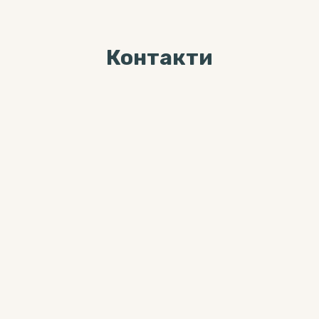
Контакти
Ми завжди раді Вас
бачити за адресою
04071, м. Київ, вул. Хорива, буд. 7,
3-й поверх
Більше цікавого контента можна
знайти тут:
0 800 33-12-02
(дзвінки безкоштовні з мобільних
та стаціонарних телефонів)