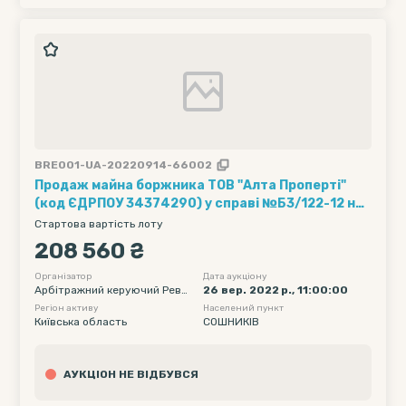
BRE001-UA-20220914-66002
Продаж майна боржника ТОВ "Алта Проперті"
(код ЄДРПОУ 34374290) у справі №Б3/122-12 на
першому повторному аукціоні
Стартова вартість лоту
208 560 ₴
Організатор
Дата аукціону
Арбітражний керуючий Реве
26 вер. 2022 р., 11:00:00
рук Петро Костянтинович
Регіон активу
Населений пункт
Київська область
СОШНИКІВ
АУКЦІОН НЕ ВІДБУВСЯ