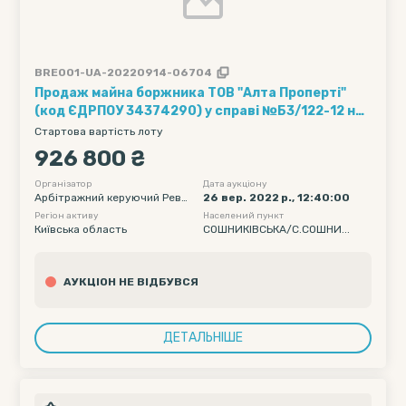
BRE001-UA-20220914-06704
Продаж майна боржника ТОВ "Алта Проперті"
(код ЄДРПОУ 34374290) у справі №Б3/122-12 на
першому повторному аукціоні
Стартова вартість лоту
926 800 ₴
Організатор
Дата аукціону
Арбітражний керуючий Реве
26 вер. 2022 р., 12:40:00
рук Петро Костянтинович
Регіон активу
Населений пункт
Київська область
СОШНИКІВСЬКА/С.СОШНИ...
АУКЦІОН НЕ ВІДБУВСЯ
ДЕТАЛЬНІШЕ