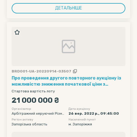
ДЕТАЛЬНІШЕ
BRD001-UA-20220914-03507
Про проведення другого повторного аукціону із
можливістю зниження початкової ціни з
продажу права вимоги банкрута до ТОВ "Квант
Стартова вартість лоту
Енерго" в процедурі банкрутства ТОВ
21 000 000 ₴
"Всеукраїнська енергетична компанія", код
34414280, порушеній господарським судом
Організатор
Дата аукціону
Арбітражний керуючий Різни
26 вер. 2022 р., 09:45:00
міста Києва, справа №44/585-б
к Олександр Юрійович
Регіон активу
Населений пункт
Запорізька область
м. Запоріжжя