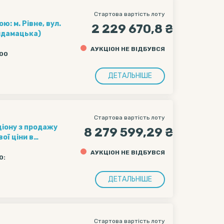
Стартова вартість лоту
: м. Рівне, вул.
2 229 670,8 ₴
айдамацька)
АУКЦІОН НЕ ВІДБУВСЯ
:00
ДЕТАЛЬНІШЕ
Стартова вартість лоту
ціону з продажу
8 279 599,29 ₴
ої ціни в
д 35235769,
АУКЦІОН НЕ ВІДБУВСЯ
, справа
0:
ДЕТАЛЬНІШЕ
Стартова вартість лоту