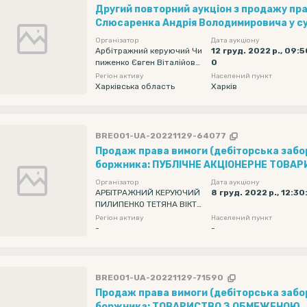
Другий повторний аукціон з продажу пра
Слюсаренка Андрія Володимировича у сумі 11 068 63
грн. (з можливістю зниження початкової 
Організатор
Дата аукціону
Арбітражний керуючий Чи
12 груд. 2022 р., 09:
пиженко Євген Віталійови
0
ч
Регіон активу
Населений пункт
Харківська область
Харків
BRE001-UA-20221129-64077
Продаж права вимоги (дебіторська забо
боржника: ПУБЛІЧНЕ АКЦІОНЕРНЕ ТОВА
"УМАНЬАВТОДОР" (ПАТ "УМАНЬАВТОДОР"
Організатор
Дата аукціону
Ідентифікаційний код: 14196857 в сумі 35
АРБІТРАЖНИЙ КЕРУЮЧИЙ
8 груд. 2022 р., 12:3
ПИЛИПЕНКО ТЕТЯНА ВІКТО
РІВНА
Регіон активу
Населений пункт
-
-
BRE001-UA-20221129-71590
Продаж права вимоги (дебіторська забо
боржника: ТОВАРИСТВО З ОБМЕЖЕНОЮ