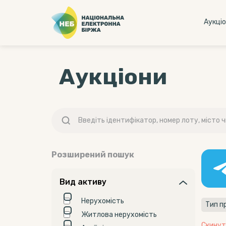
Аукцi
Аукціони
Розширений пошук
Вид активу
Нерухомість
Тип п
Житлова нерухомість
Скинут