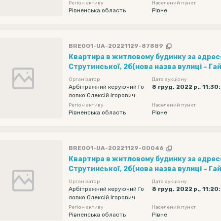
Регіон активу
Населений пункт
Рівненська область
Рівне
BRE001-UA-20221129-87889
Квартира в житловому будинку за адресою
Струтинської, 2б(нова назва вулиці – Г
Організатор
Дата аукціону
Арбітражний керуючий Го
8 груд. 2022 р., 11:30
ловко Олексій Ігорович
Регіон активу
Населений пункт
Рівненська область
Рівне
BRE001-UA-20221129-00046
Квартира в житловому будинку за адресою
Струтинської, 2б(нова назва вулиці – Г
Організатор
Дата аукціону
Арбітражний керуючий Го
8 груд. 2022 р., 11:20
ловко Олексій Ігорович
Регіон активу
Населений пункт
Рівненська область
Рівне