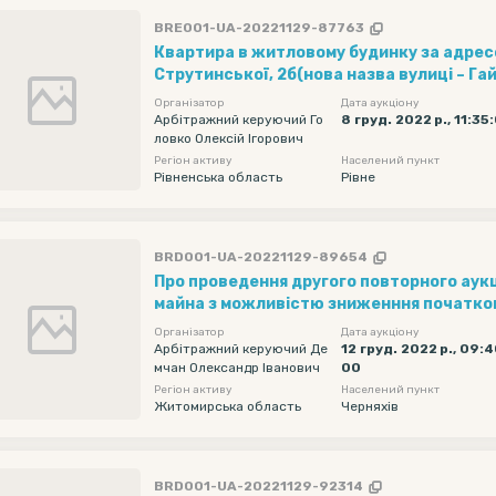
BRE001-UA-20221129-87763
Квартира в житловому будинку за адресою
Струтинської, 2б(нова назва вулиці – Г
Організатор
Дата аукціону
Арбітражний керуючий Го
8 груд. 2022 р., 11:35
ловко Олексій Ігорович
Регіон активу
Населений пункт
Рівненська область
Рівне
BRD001-UA-20221129-89654
Про проведення другого повторного аук
майна з можливістю зниженння початков
процедурі банкрутства ТОВ "Бестом", ко
Організатор
Дата аукціону
порушеній господарським судом м. Києва
Арбітражний керуючий Де
12 груд. 2022 р., 09:4
мчан Олександр Іванович
00
№910/17629/18
Регіон активу
Населений пункт
Житомирська область
Черняхів
BRD001-UA-20221129-92314