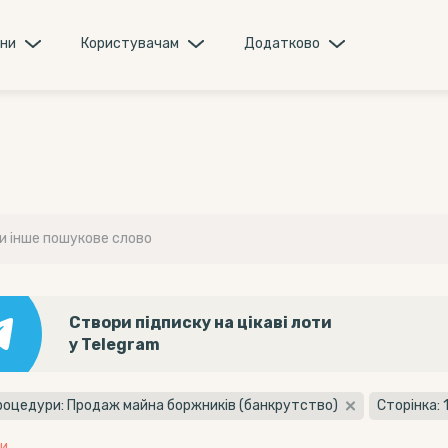
они
Користувачам
Додатково
Створи підписку на цікаві лоти
у Telegram
роцедури: Продаж майна боржників (банкрутство)
Сторінка: 
и