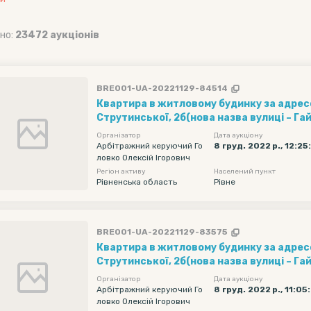
но:
23472 аукціонів
BRE001-UA-20221129-84514
Квартира в житловому будинку за адресою
Струтинської, 2б(нова назва вулиці – Г
Організатор
Дата аукціону
Арбітражний керуючий Го
8 груд. 2022 р., 12:25
ловко Олексій Ігорович
Регіон активу
Населений пункт
Рівненська область
Рівне
BRE001-UA-20221129-83575
Квартира в житловому будинку за адресою
Струтинської, 2б(нова назва вулиці – Г
Організатор
Дата аукціону
Арбітражний керуючий Го
8 груд. 2022 р., 11:05
ловко Олексій Ігорович