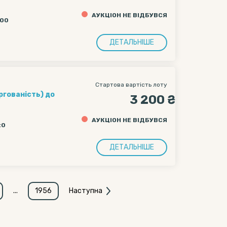
НСОВА ГРУПА
АУКЦІОН НЕ ВІДБУВСЯ
ікаційний код:
:00
ДЕТАЛЬНІШЕ
Стартова вартість лоту
ргованість) до
3 200 ₴
АНС-І.Ф."),
АУКЦІОН НЕ ВІДБУВСЯ
000 грн.
:0
ДЕТАЛЬНІШЕ
...
1956
Наступна