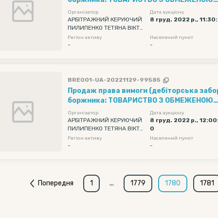
ВІДПОВІДАЛЬНІСТЮ "ПРОМИСЛОВО-ФІНА
Організатор
Дата аукціону
"УКР МЕТ" (ТОВ "ПФГ "УКР МЕТ"), Ідентиф
АРБІТРАЖНИЙ КЕРУЮЧИЙ
8 груд. 2022 р., 11:30
ПИЛИПЕНКО ТЕТЯНА ВІКТО
35375211 в сумі 4789,06 грн.
РІВНА
Регіон активу
Населений пункт
-
-
BRE001-UA-20221129-99585
Продаж права вимоги (дебіторська забо
боржника: ТОВАРИСТВО З ОБМЕЖЕНОЮ
ВІДПОВІДАЛЬНІСТЮ "ТРАНС-І.Ф." (ТОВ "ТР
Організатор
Дата аукціону
Ідентифікаційний код: 36773998 в сумі 4
АРБІТРАЖНИЙ КЕРУЮЧИЙ
8 груд. 2022 р., 12:00
ПИЛИПЕНКО ТЕТЯНА ВІКТО
0
РІВНА
Регіон активу
Населений пункт
-
-
Попередня
1
...
1779
1780
1781