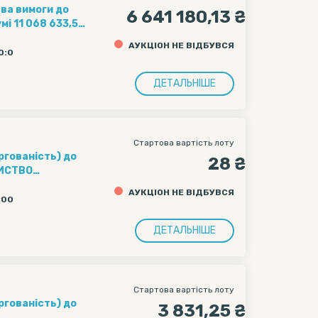
ва вимоги до
6 641 180,13 ₴
3,55
ціни).
АУКЦІОН НЕ ВІДБУВСЯ
50:0
ДЕТАЛЬНІШЕ
Стартова вартість лоту
ргованість) до
28 ₴
РИСТВО
),
АУКЦІОН НЕ ВІДБУВСЯ
,00 грн.
0:00
ДЕТАЛЬНІШЕ
Стартова вартість лоту
ргованість) до
3 831,25 ₴