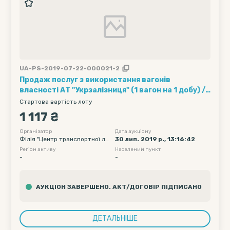
UA-PS-2019-07-22-000021-2
Продаж послуг з використання вагонів
власності АТ "Укрзалізниця" (1 вагон на 1 добу) ///
Кількість вагонів - 5, Рухомий склад - 95, Полігон
Стартова вартість лоту
навантаження - Без обмеження, Дата подачі
1 117 ₴
вагону початкова - 2019-08-12 00:00, Дата
подачі вагону кінцева - 2019-08-12 23:59
Організатор
Дата аукціону
Філія "Центр транспортної ло
30 лип. 2019 р., 13:16:42
гістики" АТ "Укрзалізниця"
Регіон активу
Населений пункт
-
-
АУКЦІОН ЗАВЕРШЕНО. АКТ/ДОГОВІР ПІДПИСАНО
ДЕТАЛЬНІШЕ