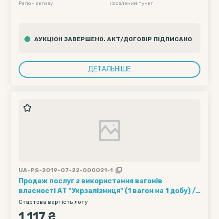
гістики" АТ "Укрзалізниця"
Регіон активу
Населений пункт
-
-
АУКЦІОН ЗАВЕРШЕНО. АКТ/ДОГОВІР ПІДПИСАНО
ДЕТАЛЬНІШЕ
UA-PS-2019-07-22-000021-1
Продаж послуг з використання вагонів
власності АТ "Укрзалізниця" (1 вагон на 1 добу) ///
Кількість вагонів - 5, Рухомий склад - 95, Полігон
Стартова вартість лоту
навантаження - Без обмеження, Дата подачі
1 117 ₴