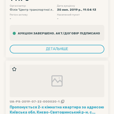
вагону початкова - 2019-08-12 00:00, Дата
подачі вагону кінцева - 2019-08-12 23:59
Організатор
Дата аукціону
Філія "Центр транспортної ло
30 лип. 2019 р., 11:04:13
гістики" АТ "Укрзалізниця"
Регіон активу
Населений пункт
-
-
АУКЦІОН ЗАВЕРШЕНО. АКТ/ДОГОВІР ПІДПИСАНО
ДЕТАЛЬНІШЕ
UA-PS-2019-07-22-000020-1
Пропонується 2-х кімнатна квартира за адресою
Київська обл. Києво-Святошинський р-н. с.