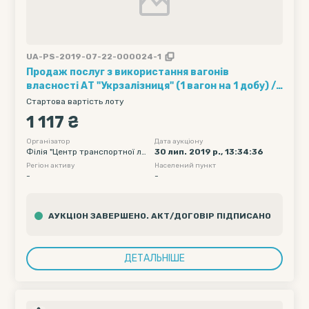
UA-PS-2019-07-22-000024-1
Продаж послуг з використання вагонів
власності АТ "Укрзалізниця" (1 вагон на 1 добу) ///
Кількість вагонів - 5, Рухомий склад - 95, Полігон
Стартова вартість лоту
навантаження - Без обмеження, Дата подачі
1 117 ₴
вагону початкова - 2019-08-12 00:00, Дата
подачі вагону кінцева - 2019-08-12 23:59
Організатор
Дата аукціону
Філія "Центр транспортної ло
30 лип. 2019 р., 13:34:36
гістики" АТ "Укрзалізниця"
Регіон активу
Населений пункт
-
-
АУКЦІОН ЗАВЕРШЕНО. АКТ/ДОГОВІР ПІДПИСАНО
ДЕТАЛЬНІШЕ