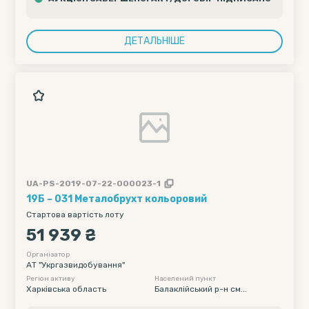
ДЕТАЛЬНІШЕ
UA-PS-2019-07-22-000023-1
19Б – 031 Металобрухт кольоровий
Стартова вартість лоту
51 939 ₴
Організатор
АТ "Укргазвидобування"
Регіон активу
Населений пункт
Харківська область
Балаклійський р-н см...