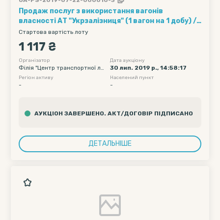
Продаж послуг з використання вагонів
власності АТ "Укрзалізниця" (1 вагон на 1 добу) ///
Кількість вагонів - 5, Рухомий склад - 95, Полігон
Стартова вартість лоту
навантаження - Без обмеження, Дата подачі
1 117 ₴
вагону початкова - 2019-08-12 00:00, Дата
подачі вагону кінцева - 2019-08-12 23:59
Організатор
Дата аукціону
Філія "Центр транспортної ло
30 лип. 2019 р., 14:58:17
гістики" АТ "Укрзалізниця"
Регіон активу
Населений пункт
-
-
АУКЦІОН ЗАВЕРШЕНО. АКТ/ДОГОВІР ПІДПИСАНО
ДЕТАЛЬНІШЕ