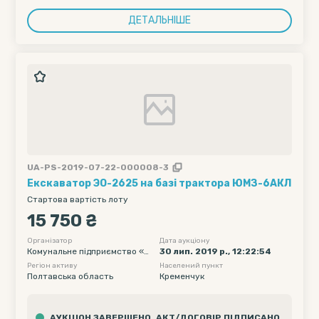
ДЕТАЛЬНІШЕ
UA-PS-2019-07-22-000008-3
Екскаватор ЭО-2625 на базі трактора ЮМЗ-6АКЛ
Стартова вартість лоту
15 750 ₴
Організатор
Дата аукціону
Комунальне підприємство «К
30 лип. 2019 р., 12:22:54
ременчукводоканал» Кремен
Регіон активу
Населений пункт
чуцької міської ради
Полтавська область
Кременчук
АУКЦІОН ЗАВЕРШЕНО. АКТ/ДОГОВІР ПІДПИСАНО