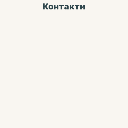
Контакти
Ми завжди раді Вас
бачити за адресою
04071, м. Київ, вул. Хорива, буд. 7,
3-й поверх
Більше цікавого контента можна
знайти тут:
0 800 33-12-02
(дзвінки безкоштовні з мобільних
та стаціонарних телефонів)
info@neb.org.ua