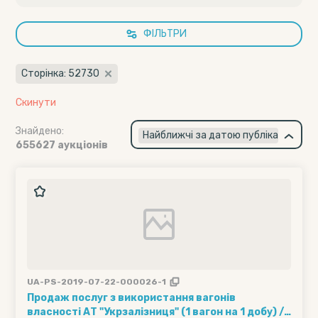
ФІЛЬТРИ
Сторінка: 52730
Скинути
Знайдено:
×
Найближчі за датою публікації
655627 аукціонів
UA-PS-2019-07-22-000026-1
Продаж послуг з використання вагонів
власності АТ "Укрзалізниця" (1 вагон на 1 добу) ///