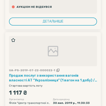
АУКЦІОН НЕ ВІДБУВСЯ
ДЕТАЛЬНІШЕ
UA-PS-2019-07-22-000022-1
Продаж послуг з використання вагонів
власності АТ "Укрзалізниця" (1 вагон на 1 добу) ///
Кількість вагонів - 5, Рухомий склад - 95, Полігон
Стартова вартість лоту
навантаження - Без обмеження, Дата подачі
1 117 ₴
вагону початкова - 2019-08-12 00:00, Дата
подачі вагону кінцева - 2019-08-12 23:59
Організатор
Дата аукціону
Філія "Центр транспортної ло
30 лип. 2019 р., 11:30:33