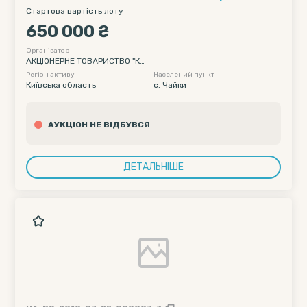
Чайки вул. Коцюбинського буд. 9, секція 7, кв.
Стартова вартість лоту
296 загальною площеюж 76,8 м. кв.
650 000 ₴
Організатор
АКЦІОНЕРНЕ ТОВАРИСТВО "КР
ИСТАЛБАНК"
Регіон активу
Населений пункт
Київська область
с. Чайки
АУКЦІОН НЕ ВІДБУВСЯ
ДЕТАЛЬНІШЕ