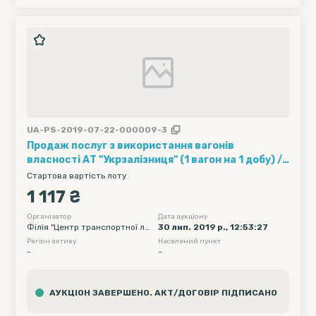
UA-PS-2019-07-22-000009-3
Продаж послуг з використання вагонів
власності АТ "Укрзалізниця" (1 вагон на 1 добу) ///
Кількість вагонів - 5, Рухомий склад - 95, Полігон
Стартова вартість лоту
навантаження - Без обмеження, Дата подачі
1 117 ₴
вагону початкова - 2019-08-12 00:00, Дата
подачі вагону кінцева - 2019-08-12 23:59
Організатор
Дата аукціону
Філія "Центр транспортної ло
30 лип. 2019 р., 12:53:27
гістики" АТ "Укрзалізниця"
Регіон активу
Населений пункт
-
-
АУКЦІОН ЗАВЕРШЕНО. АКТ/ДОГОВІР ПІДПИСАНО