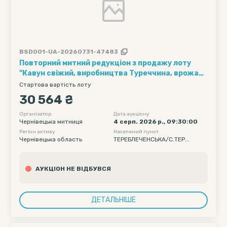
BSD001-UA-20260731-47483
Повторний митний редукціон з продажу лоту
"Кавун свіжий, виробництва Туреччина, врожаю
2026 року, в кількості 600 кг.".
Стартова вартість лоту
30 564 ₴
Організатор
Дата аукціону
Чернівецька митниця
4 серп. 2026 р., 09:30:00
Регіон активу
Населений пункт
Чернівецька область
ТЕРЕБЛЕЧЕНСЬКА/С.ТЕР...
АУКЦІОН НЕ ВІДБУВСЯ
ДЕТАЛЬНІШЕ