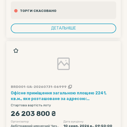
ЬКОЇ ОБЛАСТІ ІВАНО-ФРАНКІВ
СЬКОГО МІЖРЕГІОНАЛЬНОГО У
ТОРГИ СКАСОВАНО
ПРАВЛІННЯ МІНІСТЕРСТВА ЮС
ТИЦІЇ УКРАЇНИ
ДЕТАЛЬНІШЕ
BRD001-UA-20260731-06999
Офісне приміщення загальною площею 2241,
кв.м., яке розташоване за адресою:
Миколаївська обл., м. Миколаїв, вулиця
Стартова вартість лоту
Мостобудівників, будинок 17/12.
26 203 800 ₴
Організатор
Дата аукціону
Арбітражний керуючий Чичв
10 серп. 2026 р., 09:50:00