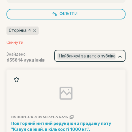
ФІЛЬТРИ
Сторінка: 4
Скинути
Знайдено:
×
Найближчі за датою публікації
655814 аукціонів
BSD001-UA-20260731-96615
Повторний митний редукціон з продажу лоту
"Кавун свіжий, в кількості 1000 кг.".