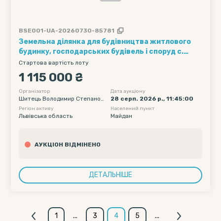
BSE001-UA-20260730-85781
Земельна ділянка для будівництва житлового
будинку, господарських будівель і споруд с.
Майдан (Східниця ) Дрогобицький район,
Стартова вартість лоту
Східницька ОТГ
1 115 000 ₴
Організатор
Дата аукціону
Шитець Володимир Степанов
28 серп. 2026 р., 11:45:00
ич
Регіон активу
Населений пункт
Львівська область
Майдан
АУКЦІОН ВІДМІНЕНО
ДЕТАЛЬНІШЕ
1
...
3
4
5
...