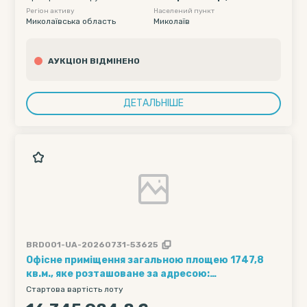
а Олег Сергійович
Регіон активу
Населений пункт
Миколаївська область
Миколаїв
АУКЦІОН ВІДМІНЕНО
ДЕТАЛЬНІШЕ
BRD001-UA-20260731-53625
Офісне приміщення загальною площею 1747,8
кв.м., яке розташоване за адресою:
Миколаївська обл., м. Миколаїв, вулиця
Стартова вартість лоту
Мостобудівників, будинок 17/11.