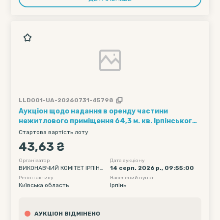
LLD001-UA-20260731-45798
Аукціон щодо надання в оренду частини
нежитлового приміщення 64,3 м. кв. Ірпінського
ліцею №3., за адресою: вул. Северинівська,
Стартова вартість лоту
129А, м. Ірпінь.
43,63 ₴
Організатор
Дата аукціону
ВИКОНАВЧИЙ КОМІТЕТ ІРПІНС
14 серп. 2026 р., 09:55:00
ЬКОЇ МІСЬКОЇ РАДИ
Регіон активу
Населений пункт
Київська область
Ірпінь
АУКЦІОН ВІДМІНЕНО