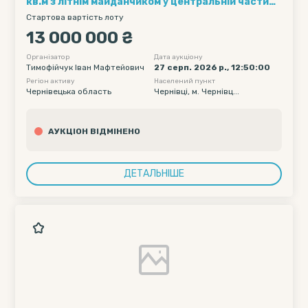
кв.м з літнім майданчиком у центральній частині
м. Чернівці (вул. Антона Кохановського, 5 та 7)
Стартова вартість лоту
13 000 000 ₴
Організатор
Дата аукціону
Тимофійчук Іван Мафтейович
27 серп. 2026 р., 12:50:00
Регіон активу
Населений пункт
Чернівецька область
Чернівці, м. Чернівц...
АУКЦІОН ВІДМІНЕНО
ДЕТАЛЬНІШЕ