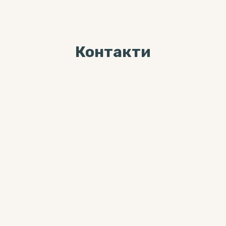
Контакти
Ми завжди раді Вас
бачити за адресою
04071, м. Київ, вул. Хорива, буд. 7,
3-й поверх
Більше цікавого контента можна
знайти тут:
0 800 33-12-02
(дзвінки безкоштовні з мобільних