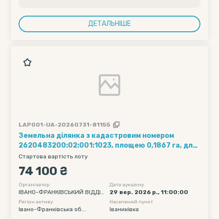
ДЕТАЛЬНІШЕ
LAP001-UA-20260731-81155
Земельна ділянка з кадастровим номером
2620483200:02:001:1023, площею 0,1867 га, для
ведення товарного сільськогосподарського
Стартова вартість лоту
виробництва, розташована в урочищі «За
74 100 ₴
радчами» за межами населеного пункту с.
Іваниківка Івано-Франківського району Івано-
Організатор
Дата аукціону
ІВАНО-ФРАНКІВСЬКИЙ ВІДДІ
29 вер. 2026 р., 11:00:00
Франківської області;
Л ДЕРЖАВНОЇ ВИКОНАВЧОЇ С
Регіон активу
Населений пункт
ЛУЖБИ В ІВАНО-ФРАНКІВСЬК
Івано-Франківська об...
Іваниківка
ОМУ РАЙОНІ ІВАНО-ФРАНКІВС