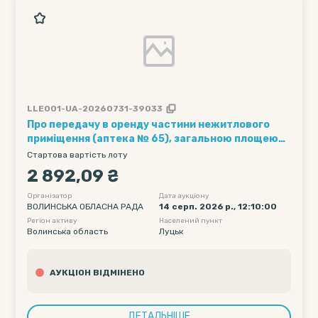
LLE001-UA-20260731-39033
Про передачу в оренду частини нежитлового
приміщення (аптека № 65), загальною площею
3,5 кв. м, що знаходиться за адресою: Волинська
Стартова вартість лоту
обл., м. Луцьк, пр. Волі, 3 та обліковується на
2 892,09 ₴
балансі ДВТП «Волиньфармпостач»
Організатор
Дата аукціону
ВОЛИНСЬКА ОБЛАСНА РАДА
14 серп. 2026 р., 12:10:00
Регіон активу
Населений пункт
Волинська область
Луцьк
АУКЦІОН ВІДМІНЕНО
ДЕТАЛЬНІШЕ