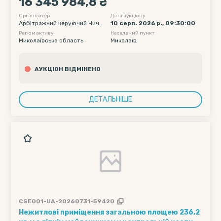
16 345 984,8 ₴
Організатор
Дата аукціону
Арбітражний керуючий Чичв
10 серп. 2026 р., 09:30:00
а Олег Сергійович
Регіон активу
Населений пункт
Миколаївська область
Миколаїв
АУКЦІОН ВІДМІНЕНО
ДЕТАЛЬНІШЕ
CSE001-UA-20260731-59420
Нежитлові приміщення загальною площею 236,2