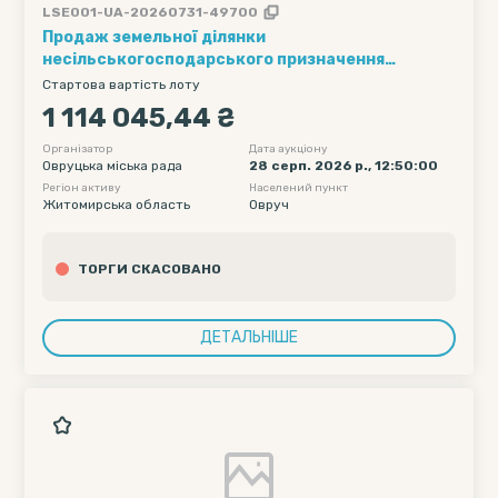
LSE001-UA-20260731-49700
Продаж земельної ділянки
несільськогосподарського призначення
площею 0,7179 га, кадастровий номер:
Стартова вартість лоту
1824281900:08:000:0049, що розташована по
1 114 045,44 ₴
вулиці Ващука, м. Овруч, Коростенський район,
Житомирська область, категорія земель – землі
Організатор
Дата аукціону
Овруцька міська рада
28 серп. 2026 р., 12:50:00
житлової та громадської забудови, цільове
Регіон активу
Населений пункт
призначення - для будівництва та
Житомирська область
Овруч
обслуговування будівель торгівлі (КВЦПЗ 03.07)
ТОРГИ СКАСОВАНО
ДЕТАЛЬНІШЕ