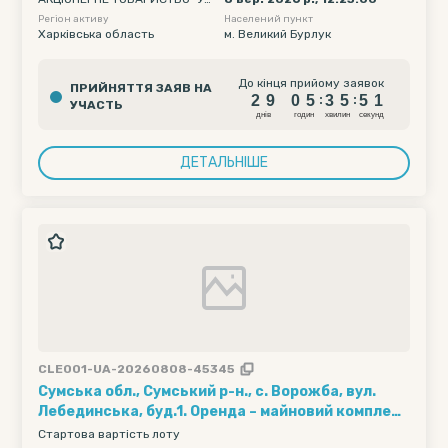
РТЕЛЕКОМ"
Регіон активу
Населений пункт
Харківська область
м. Великий Бурлук
2
9
0
5
3
5
5
До кінця прийому заявок
ПРИЙНЯТТЯ ЗАЯВ НА
0
2
9
0
5
3
5
5
:
:
УЧАСТЬ
1
днiв
годин
хвилин
секунд
ДЕТАЛЬНІШЕ
CLE001-UA-20260808-45345
Сумська обл., Сумський р-н., с. Ворожба, вул.
Лебединська, буд.1. Оренда – майновий комплекс
площею 146,30 кв.м (В)
Стартова вартість лоту