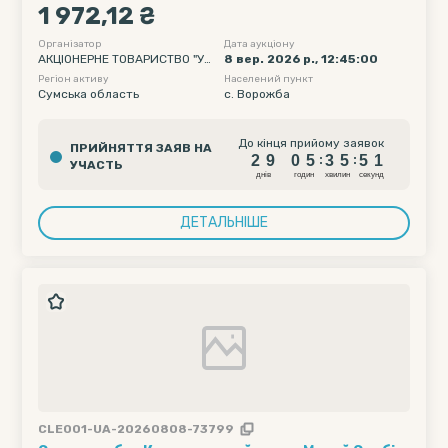
1 972,12 ₴
Організатор
Дата аукціону
АКЦІОНЕРНЕ ТОВАРИСТВО "УК
8 вер. 2026 р., 12:45:00
РТЕЛЕКОМ"
Регіон активу
Населений пункт
Сумська область
c. Ворожба
2
9
0
5
3
5
5
До кінця прийому заявок
ПРИЙНЯТТЯ ЗАЯВ НА
0
2
9
0
5
3
5
5
:
:
УЧАСТЬ
1
днiв
годин
хвилин
секунд
ДЕТАЛЬНІШЕ
CLE001-UA-20260808-73799