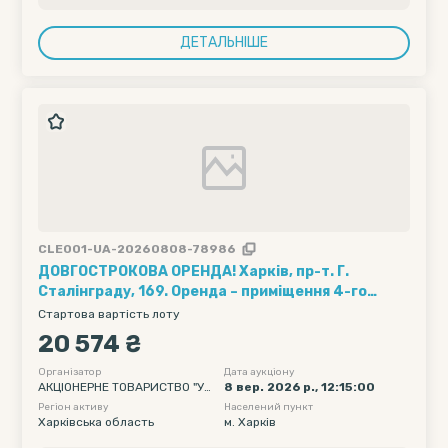
ДЕТАЛЬНІШЕ
CLE001-UA-20260808-78986
ДОВГОСТРОКОВА ОРЕНДА! Харків, пр-т. Г.
Сталінграду, 169. Оренда – приміщення 4-го
поверху площею 684,90 кв.м. (В)
Стартова вартість лоту
20 574 ₴
Організатор
Дата аукціону
АКЦІОНЕРНЕ ТОВАРИСТВО "УК
8 вер. 2026 р., 12:15:00
РТЕЛЕКОМ"
Регіон активу
Населений пункт
Харківська область
м. Харків