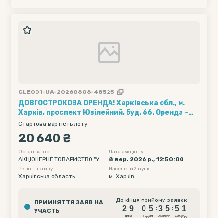
CLE001-UA-20260808-48525
ДОВГОСТРОКОВА ОРЕНДА! Харківська обл., м.
Харків, проспект Ювілейний, буд. 66. Оренда –
приміщення 4-го поверху площею 688,00 кв.м.
Стартова вартість лоту
(В)
20 640 ₴
Організатор
Дата аукціону
АКЦІОНЕРНЕ ТОВАРИСТВО "УК
8 вер. 2026 р., 12:50:00
РТЕЛЕКОМ"
Регіон активу
Населений пункт
Харківська область
м. Харків
2
9
0
5
3
5
5
До кінця прийому заявок
ПРИЙНЯТТЯ ЗАЯВ НА
0
2
9
0
5
3
5
5
:
:
УЧАСТЬ
1
днiв
годин
хвилин
секунд