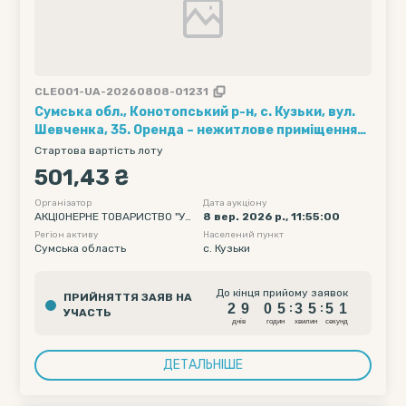
CLE001-UA-20260808-01231
Сумська обл., Конотопський р-н, с. Кузьки, вул.
Шевченка, 35. Оренда – нежитлове приміщення
площею 20,40 кв.м. (В)
Стартова вартість лоту
501,43 ₴
Організатор
Дата аукціону
АКЦІОНЕРНЕ ТОВАРИСТВО "УК
8 вер. 2026 р., 11:55:00
РТЕЛЕКОМ"
Регіон активу
Населений пункт
Сумська область
c. Кузьки
2
9
0
5
3
5
5
До кінця прийому заявок
ПРИЙНЯТТЯ ЗАЯВ НА
0
2
9
0
5
3
5
5
:
:
УЧАСТЬ
1
днiв
годин
хвилин
секунд
ДЕТАЛЬНІШЕ