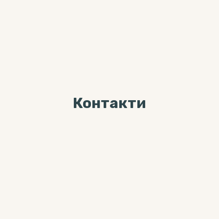
Контакти
Ми завжди раді Вас
бачити за адресою
04071, м. Київ, вул. Хорива, буд. 7,
3-й поверх
Більше цікавого контента можна
знайти тут: