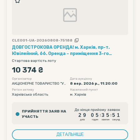
CLE001-UA-20260808-75188
ДОВГОСТРОКОВА ОРЕНДА! м. Харків, пр-т.
Ювілейний, 66. Оренда – приміщення 3-го
поверху площею 345,8 кв.м. (В)
Стартова вартість лоту
10 374 ₴
Організатор
Дата аукціону
АКЦІОНЕРНЕ ТОВАРИСТВО "УК
8 вер. 2026 р., 11:20:00
РТЕЛЕКОМ"
Регіон активу
Населений пункт
Харківська область
м. Харків
2
9
0
5
3
5
5
До кінця прийому заявок
ПРИЙНЯТТЯ ЗАЯВ НА
0
2
9
0
5
3
5
5
:
:
УЧАСТЬ
1
днiв
годин
хвилин
секунд
ДЕТАЛЬНІШЕ