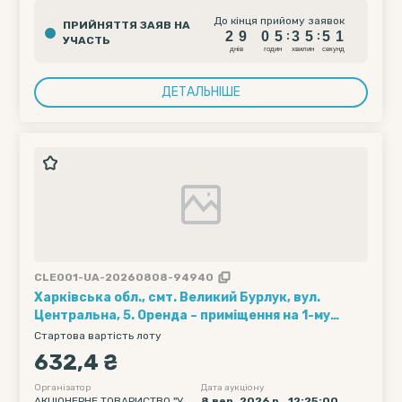
2
9
0
5
3
5
5
До кінця прийому заявок
ПРИЙНЯТТЯ ЗАЯВ НА
0
2
9
0
5
3
5
5
:
:
УЧАСТЬ
1
днiв
годин
хвилин
секунд
ДЕТАЛЬНІШЕ
CLE001-UA-20260808-94940
Харківська обл., смт. Великий Бурлук, вул.
Центральна, 5. Оренда – приміщення на 1-му
поверсі площею 52,7 кв.м. (В)
Стартова вартість лоту
632,4 ₴
Організатор
Дата аукціону
АКЦІОНЕРНЕ ТОВАРИСТВО "УК
8 вер. 2026 р., 12:25:00