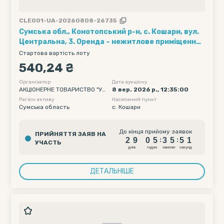
CLE001-UA-20260808-26735
Сумська обл., Конотопський р-н, с. Кошари, вул.
Центральна, 3. Оренда – нежитлове приміщення
площею 26,20 кв.м. (В)
Стартова вартість лоту
540,24 ₴
Організатор
Дата аукціону
АКЦІОНЕРНЕ ТОВАРИСТВО "УК
8 вер. 2026 р., 12:35:00
РТЕЛЕКОМ"
Регіон активу
Населений пункт
Сумська область
с. Кошари
2
9
0
5
3
5
5
До кінця прийому заявок
ПРИЙНЯТТЯ ЗАЯВ НА
0
2
9
0
5
3
5
5
:
:
УЧАСТЬ
1
днiв
годин
хвилин
секунд
ДЕТАЛЬНІШЕ