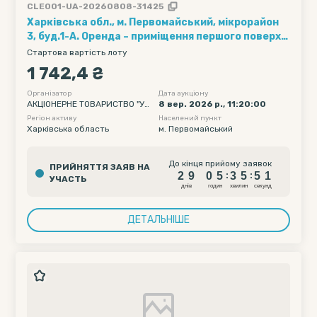
CLE001-UA-20260808-31425
Харківська обл., м. Первомайський, мікрорайон
3, буд.1-А. Оренда – приміщення першого поверху,
площею 145,2 кв.м. (В)
Стартова вартість лоту
1 742,4 ₴
Організатор
Дата аукціону
АКЦІОНЕРНЕ ТОВАРИСТВО "УК
8 вер. 2026 р., 11:20:00
РТЕЛЕКОМ"
Регіон активу
Населений пункт
Харківська область
м. Первомайський
2
9
0
5
3
5
5
До кінця прийому заявок
ПРИЙНЯТТЯ ЗАЯВ НА
0
2
9
0
5
3
5
5
:
:
УЧАСТЬ
1
днiв
годин
хвилин
секунд
ДЕТАЛЬНІШЕ