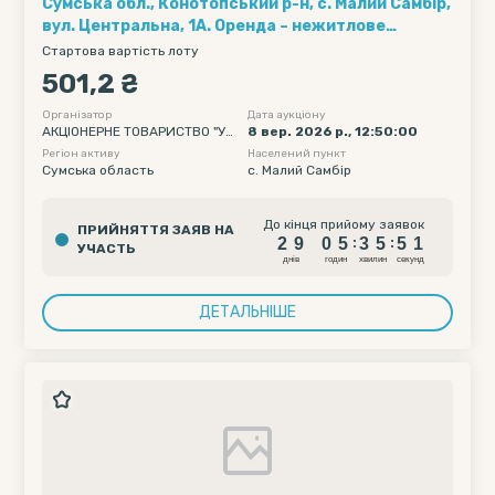
Сумська обл., Конотопський р-н, с. Малий Самбір,
вул. Центральна, 1А. Оренда – нежитлове
приміщення площею 17,90 кв.м. (В)
Стартова вартість лоту
501,2 ₴
Організатор
Дата аукціону
АКЦІОНЕРНЕ ТОВАРИСТВО "УК
8 вер. 2026 р., 12:50:00
РТЕЛЕКОМ"
Регіон активу
Населений пункт
Сумська область
c. Малий Самбір
2
9
0
5
3
5
5
До кінця прийому заявок
ПРИЙНЯТТЯ ЗАЯВ НА
0
2
9
0
5
3
5
5
:
:
УЧАСТЬ
1
днiв
годин
хвилин
секунд
ДЕТАЛЬНІШЕ