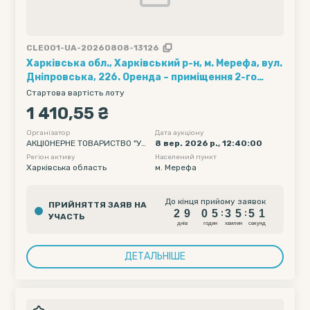
CLE001-UA-20260808-13126
Харківська обл., Харківський р-н, м. Мерефа, вул.
Дніпровська, 226. Оренда – приміщення 2-го
поверху будівлі «Дизельна», площею 85,80 кв.м.
Стартова вартість лоту
(В)
1 410,55 ₴
Організатор
Дата аукціону
АКЦІОНЕРНЕ ТОВАРИСТВО "УК
8 вер. 2026 р., 12:40:00
РТЕЛЕКОМ"
Регіон активу
Населений пункт
Харківська область
м. Мерефа
2
9
0
5
3
5
5
До кінця прийому заявок
ПРИЙНЯТТЯ ЗАЯВ НА
0
2
9
0
5
3
5
5
:
:
УЧАСТЬ
1
днiв
годин
хвилин
секунд
ДЕТАЛЬНІШЕ