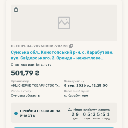
CLE001-UA-20260808-98398
Сумська обл., Конотопський р-н, с. Карабутове,
вул. Свідерського, 2. Оренда – нежитлове
приміщення площею 18,30 кв.м. (В)
Стартова вартість лоту
501,79 ₴
Організатор
Дата аукціону
АКЦІОНЕРНЕ ТОВАРИСТВО "УК
8 вер. 2026 р., 12:25:00
РТЕЛЕКОМ"
Регіон активу
Населений пункт
Сумська область
c. Карабутове
2
9
0
5
3
5
5
До кінця прийому заявок
ПРИЙНЯТТЯ ЗАЯВ НА
0
2
9
0
5
3
5
5
:
:
УЧАСТЬ
1
днiв
годин
хвилин
секунд