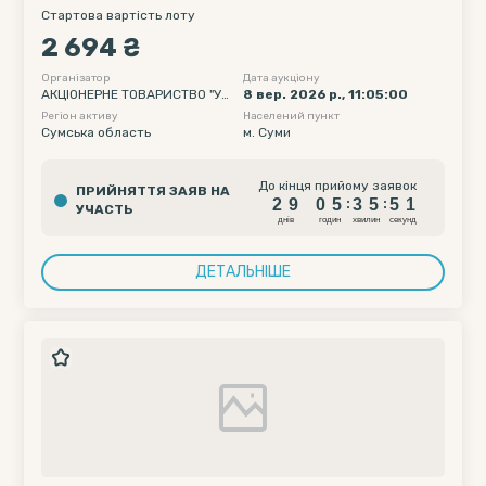
площею 89,80 кв.м. (В)
Стартова вартість лоту
2 694 ₴
Організатор
Дата аукціону
АКЦІОНЕРНЕ ТОВАРИСТВО "УК
8 вер. 2026 р., 11:05:00
РТЕЛЕКОМ"
Регіон активу
Населений пункт
Сумська область
м. Суми
2
9
0
5
3
5
5
До кінця прийому заявок
ПРИЙНЯТТЯ ЗАЯВ НА
0
2
9
0
5
3
5
5
:
:
УЧАСТЬ
1
днiв
годин
хвилин
секунд
ДЕТАЛЬНІШЕ