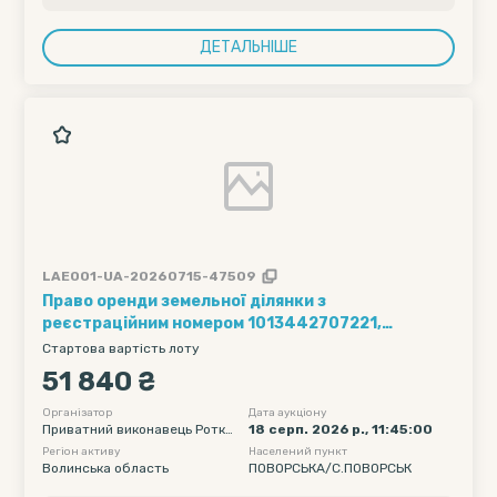
ДЕТАЛЬНІШЕ
LAE001-UA-20260715-47509
Право оренди земельної ділянки з
реєстраційним номером 1013442707221,
кадастровий номер 0722183200:05:003:0439,
Стартова вартість лоту
земельна ділянка загальною площею 1.4184 га,
51 840 ₴
цільове призначення: для ведення особистого
селянського господарства, місце розташування:
Організатор
Дата аукціону
Приватний виконавець Ротке
18 серп. 2026 р., 11:45:00
Волинська область, Ковельський район,
вич Ірина Вікторівна
Регіон активу
Населений пункт
Козлиничівська сільська рада, на підставі
Волинська область
ПОВОРСЬКА/С.ПОВОРСЬК
договору оренди землі № б/н від 25.10.2021 р.,