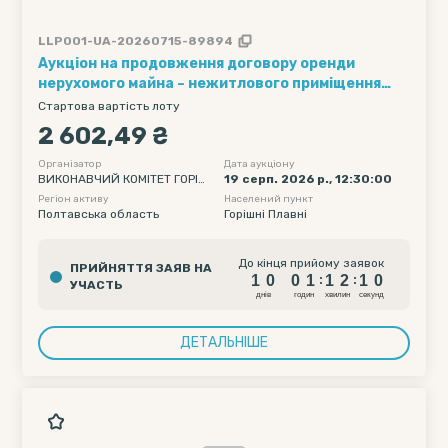
LLP001-UA-20260715-89894
Аукціон на продовження договору оренди
нерухомого майна – нежитлового приміщення
загальною площею 95,50 кв.м, розташованого за
Стартова вартість лоту
адресою: проспект Героїв Дніпра, буд. 78, м.
2 602,49 ₴
Горішні Плавні, Кременчуцький район,
Полтавська область, 39800.
Організатор
Дата аукціону
ВИКОНАВЧИЙ КОМІТЕТ ГОРІШ
19 серп. 2026 р., 12:30:00
НЬОПЛАВНІВСЬКОЇ МІСЬКОЇ РА
Регіон активу
Населений пункт
ДИ КРЕМЕНЧУЦЬКОГО РАЙОНУ
Полтавська область
Горішні Плавні
ПОЛТАВСЬКОЇ ОБЛАСТІ
1
0
0
1
1
2
До кінця прийому заявок
ПРИЙНЯТТЯ ЗАЯВ НА
0
9
1
0
0
1
1
2
:
:
УЧАСТЬ
1
0
днiв
годин
хвилин
секунд
ДЕТАЛЬНІШЕ