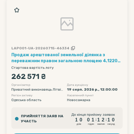
LAP001-UA-20260715-46334
Продаж арештованої земельної ділянка з
переважним правом загальною площею 4,1220
га, кадастровий номер 5123183000:01:001:0150,
Стартова вартість лоту
з цільовим призначенням: для ведення
262 571 ₴
товарного сільськогосподарського
виробництва, розташована: Одеська область,
Організатор
Дата аукціону
Приватний виконавець Літвін
19 серп. 2026 р., 12:00:00
Подільський (колишній Окнянський) район,
ішина Інна Іванівна
Регіон активу
Населений пункт
Новосамарська сільська рада
Одеська область
Новосамарка
1
0
0
1
1
2
До кінця прийому заявок
ПРИЙНЯТТЯ ЗАЯВ НА
0
9
1
0
0
1
1
2
:
:
УЧАСТЬ
1
0
днiв
годин
хвилин
секунд