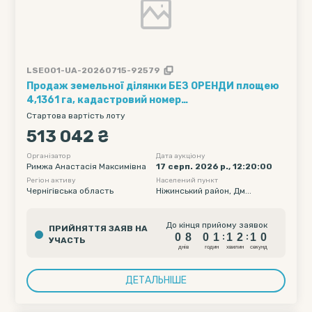
LSE001-UA-20260715-92579
Продаж земельної ділянки БЕЗ ОРЕНДИ площею
4,1361 га, кадастровий номер
7420382000:08:000:0194, місцезнаходження:
Стартова вартість лоту
Чернігівська область, Ніжинський район,
513 042 ₴
Дмитрівська сільська рада
Організатор
Дата аукціону
Римжа Анастасія Максимівна
17 серп. 2026 р., 12:20:00
Регіон активу
Населений пункт
Чернігівська область
Ніжинський район, Дм...
0
8
0
1
1
2
До кінця прийому заявок
ПРИЙНЯТТЯ ЗАЯВ НА
0
9
0
8
0
1
1
2
:
:
УЧАСТЬ
1
0
днiв
годин
хвилин
секунд
ДЕТАЛЬНІШЕ