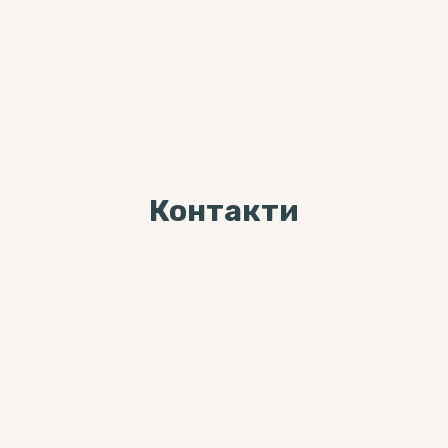
Контакти
Ми завжди раді Вас
бачити за адресою
04071, м. Київ, вул. Хорива, буд. 7,
3-й поверх
Більше цікавого контента можна
знайти тут: