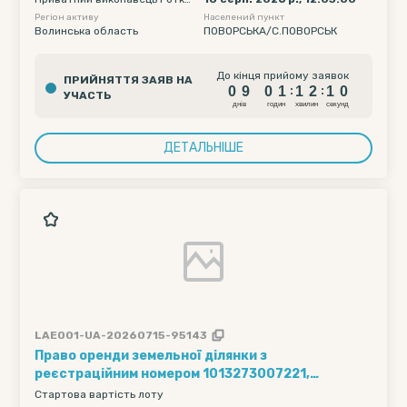
Волинська область, Ковельський район,
вич Ірина Вікторівна
Регіон активу
Населений пункт
Козлиничівська сільська рада, на підставі
Волинська область
ПОВОРСЬКА/С.ПОВОРСЬК
договору оренди землі № б/н від 25.10.2021 р.,
строк дії іншого речового права: 25.10.2031
інформація...
0
9
0
1
1
2
До кінця прийому заявок
ПРИЙНЯТТЯ ЗАЯВ НА
0
9
0
9
0
1
1
2
:
:
УЧАСТЬ
1
0
днiв
годин
хвилин
секунд
ДЕТАЛЬНІШЕ
LAE001-UA-20260715-95143
Право оренди земельної ділянки з
реєстраційним номером 1013273007221,
кадастровий номер 0722183200:05:004:0661,
Стартова вартість лоту