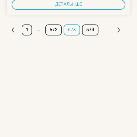
ДЕТАЛЬНІШЕ
1
...
572
573
574
...