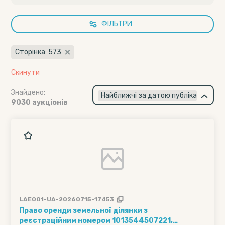
ФІЛЬТРИ
Сторінка: 573
Скинути
Знайдено:
×
Найближчі за датою публікації
9030 аукціонів
LAE001-UA-20260715-17453
Право оренди земельної ділянки з
реєстраційним номером 1013544507221,