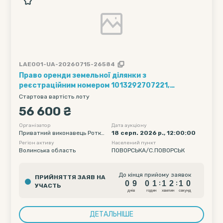
LAE001-UA-20260715-26584
Право оренди земельної ділянки з
реєстраційним номером 1013292707221,
кадастровий номер 0722183200:05:004:0877,
Стартова вартість лоту
земельна ділянка загальною площею 1.5915 га,
56 600 ₴
цільове призначення: для ведення особистого
селянського господарства, місце розташування:
Організатор
Дата аукціону
Приватний виконавець Ротке
18 серп. 2026 р., 12:00:00
Волинська область, Ковельський район,
вич Ірина Вікторівна
Регіон активу
Населений пункт
Козлиничівська сільська рада, на підставі
Волинська область
ПОВОРСЬКА/С.ПОВОРСЬК
договору оренди землі № б/н від 25.10.2021 р.,
строк дії іншого речового права: 25.10.2031
інформація...
0
9
0
1
1
2
До кінця прийому заявок
ПРИЙНЯТТЯ ЗАЯВ НА
0
9
0
9
0
1
1
2
:
:
УЧАСТЬ
1
0
днiв
годин
хвилин
секунд
ДЕТАЛЬНІШЕ