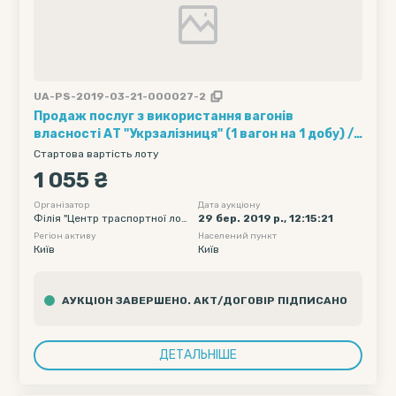
UA-PS-2019-03-21-000027-2
Продаж послуг з використання вагонів
власності АТ "Укрзалізниця" (1 вагон на 1 добу) ///
Кількість вагонів - 15, Рухомий склад - Хопер-
Стартова вартість лоту
зерновози, Обмеження полігону навантаження -
1 055 ₴
без обмеження, Дата подачі вагону початкова -
2019-04-14 00:00, Дата подачі вагону кінцева -
Організатор
Дата аукціону
Філія "Центр траспортної логі
29 бер. 2019 р., 12:15:21
2019-04-18 23:55
стики" ПАТ "Укрзалізниця"
Регіон активу
Населений пункт
Київ
Київ
АУКЦІОН ЗАВЕРШЕНО. АКТ/ДОГОВІР ПІДПИСАНО
ДЕТАЛЬНІШЕ