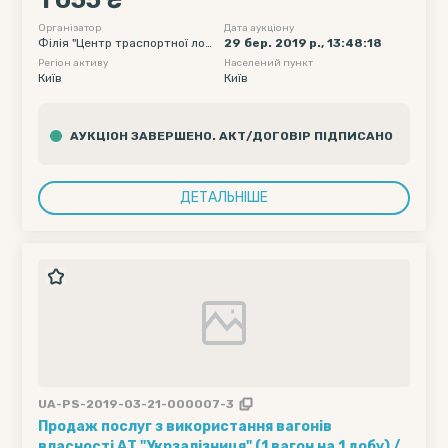
1 055 ₴
без обмеження, Дата подачі вагону початкова -
2019-04-14 00:00, Дата подачі вагону кінцева -
Організатор
Дата аукціону
Філія "Центр траспортної логі
29 бер. 2019 р., 13:48:18
2019-04-18 23:55
стики" ПАТ "Укрзалізниця"
Регіон активу
Населений пункт
Київ
Київ
АУКЦІОН ЗАВЕРШЕНО. АКТ/ДОГОВІР ПІДПИСАНО
ДЕТАЛЬНІШЕ
UA-PS-2019-03-21-000007-3
Продаж послуг з використання вагонів
власності АТ "Укрзалізниця" (1 вагон на 1 добу) ///