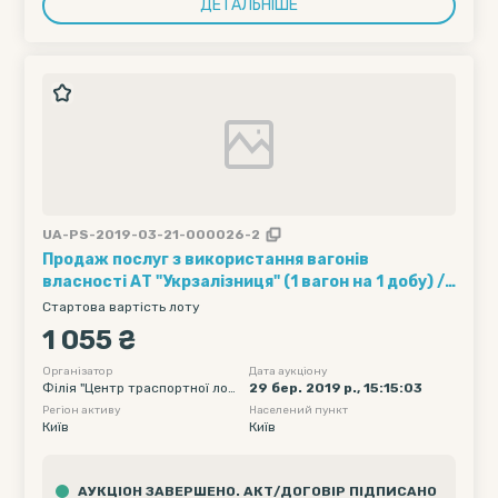
ДЕТАЛЬНІШЕ
UA-PS-2019-03-21-000026-2
Продаж послуг з використання вагонів
власності АТ "Укрзалізниця" (1 вагон на 1 добу) ///
Кількість вагонів - 10, Рухомий склад - Хопер-
Стартова вартість лоту
зерновози, Обмеження полігону навантаження -
1 055 ₴
без обмеження, Дата подачі вагону початкова -
2019-04-14 00:00, Дата подачі вагону кінцева -
Організатор
Дата аукціону
Філія "Центр траспортної логі
29 бер. 2019 р., 15:15:03
2019-04-18 23:55
стики" ПАТ "Укрзалізниця"
Регіон активу
Населений пункт
Київ
Київ
АУКЦІОН ЗАВЕРШЕНО. АКТ/ДОГОВІР ПІДПИСАНО