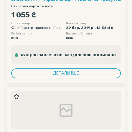
Кількість вагонів - 15, Рухомий склад - Хопер-
Стартова вартість лоту
зерновози, Обмеження полігону навантаження -
1 055 ₴
без обмеження, Дата подачі вагону початкова -
2019-04-14 00:00, Дата подачі вагону кінцева -
Організатор
Дата аукціону
Філія "Центр траспортної логі
29 бер. 2019 р., 12:38:46
2019-04-18 23:55
стики" ПАТ "Укрзалізниця"
Регіон активу
Населений пункт
Київ
Київ
АУКЦІОН ЗАВЕРШЕНО. АКТ/ДОГОВІР ПІДПИСАНО
ДЕТАЛЬНІШЕ