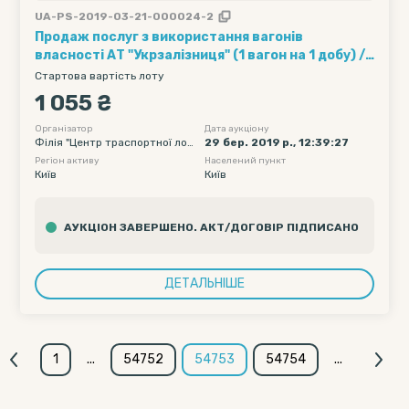
UA-PS-2019-03-21-000024-2
Продаж послуг з використання вагонів
власності АТ "Укрзалізниця" (1 вагон на 1 добу) ///
Кількість вагонів - 5, Рухомий склад - Хопер-
Стартова вартість лоту
зерновози, Обмеження полігону навантаження -
1 055 ₴
без обмеження, Дата подачі вагону початкова -
2019-04-14 00:00, Дата подачі вагону кінцева -
Організатор
Дата аукціону
Філія "Центр траспортної логі
29 бер. 2019 р., 12:39:27
2019-04-18 23:55
стики" ПАТ "Укрзалізниця"
Регіон активу
Населений пункт
Київ
Київ
АУКЦІОН ЗАВЕРШЕНО. АКТ/ДОГОВІР ПІДПИСАНО
ДЕТАЛЬНІШЕ
1
...
54752
54753
54754
...