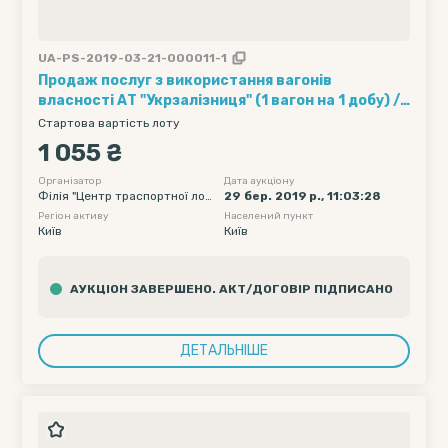
UA-PS-2019-03-21-000011-1
Продаж послуг з використання вагонів
власності АТ "Укрзалізниця" (1 вагон на 1 добу) ///
Кількість вагонів - 15, Рухомий склад - Хопер-
Стартова вартість лоту
зерновози, Обмеження полігону навантаження -
1 055 ₴
без обмеження, Дата подачі вагону початкова -
2019-04-14 00:00, Дата подачі вагону кінцева -
Організатор
Дата аукціону
Філія "Центр траспортної логі
29 бер. 2019 р., 11:03:28
2019-04-18 23:55
стики" ПАТ "Укрзалізниця"
Регіон активу
Населений пункт
Київ
Київ
АУКЦІОН ЗАВЕРШЕНО. АКТ/ДОГОВІР ПІДПИСАНО
ДЕТАЛЬНІШЕ