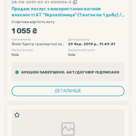
UA-PS-2019-03-21-000006-3
Продаж послуг з використання вагонів
власності АТ "Укрзалізниця" (1 вагон на 1 добу) ///
Кількість вагонів - 15, Рухомий склад - Хопер-
Стартова вартість лоту
зерновози, Обмеження полігону навантаження -
1 055 ₴
без обмеження, Дата подачі вагону початкова -
2019-04-14 00:00, Дата подачі вагону кінцева -
Організатор
Дата аукціону
Філія "Центр траспортної логі
29 бер. 2019 р., 11:49:21
2019-04-18 23:55
стики" ПАТ "Укрзалізниця"
Регіон активу
Населений пункт
Київ
Київ
АУКЦІОН ЗАВЕРШЕНО. АКТ/ДОГОВІР ПІДПИСАНО
ДЕТАЛЬНІШЕ