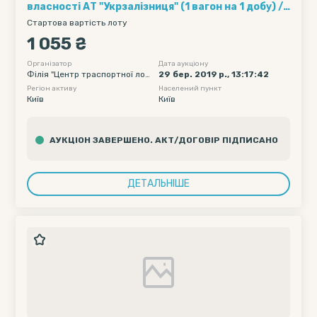
власності АТ "Укрзалізниця" (1 вагон на 1 добу) ///
Кількість вагонів - 10, Рухомий склад - Хопер-
Стартова вартість лоту
зерновози, Обмеження полігону навантаження -
1 055 ₴
без обмеження, Дата подачі вагону початкова -
2019-04-14 00:00, Дата подачі вагону кінцева -
Організатор
Дата аукціону
Філія "Центр траспортної логі
29 бер. 2019 р., 13:17:42
2019-04-18 23:55
стики" ПАТ "Укрзалізниця"
Регіон активу
Населений пункт
Київ
Київ
АУКЦІОН ЗАВЕРШЕНО. АКТ/ДОГОВІР ПІДПИСАНО
ДЕТАЛЬНІШЕ