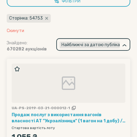
ФІЛЬТРИ
Сторінка: 54753
Скинути
Знайдено:
×
Найближчі за датою публікації
670282 аукціонів
UA-PS-2019-03-21-000012-1
Продаж послуг з використання вагонів
власності АТ "Укрзалізниця" (1 вагон на 1 добу) ///
Кількість вагонів - 15, Рухомий склад - Хопер-
Стартова вартість лоту
зерновози, Обмеження полігону навантаження -