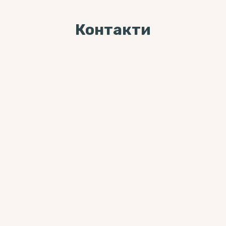
Контакти
Ми завжди раді Вас
бачити за адресою
04071, м. Київ, вул. Хорива, буд. 7,
3-й поверх
Більше цікавого контента можна
знайти тут:
0 800 33-12-02
(дзвінки безкоштовні з мобільних
та стаціонарних телефонів)