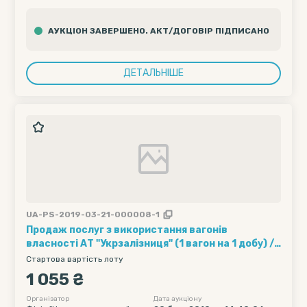
АУКЦІОН ЗАВЕРШЕНО. АКТ/ДОГОВІР ПІДПИСАНО
ДЕТАЛЬНІШЕ
UA-PS-2019-03-21-000008-1
Продаж послуг з використання вагонів
власності АТ "Укрзалізниця" (1 вагон на 1 добу) ///
Кількість вагонів - 10, Рухомий склад - Хопер-
Стартова вартість лоту
зерновози, Обмеження полігону навантаження -
1 055 ₴
без обмеження, Дата подачі вагону початкова -
2019-04-14 00:00, Дата подачі вагону кінцева -
Організатор
Дата аукціону