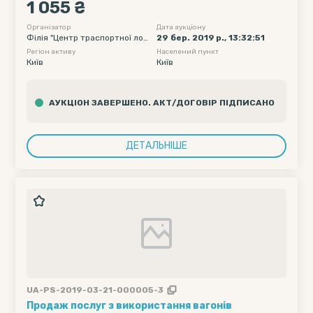
1 055 ₴
без обмеження, Дата подачі вагону початкова -
2019-04-14 00:00, Дата подачі вагону кінцева -
Організатор
Дата аукціону
Філія "Центр траспортної логі
29 бер. 2019 р., 13:32:51
2019-04-18 23:55
стики" ПАТ "Укрзалізниця"
Регіон активу
Населений пункт
Київ
Київ
АУКЦІОН ЗАВЕРШЕНО. АКТ/ДОГОВІР ПІДПИСАНО
ДЕТАЛЬНІШЕ
UA-PS-2019-03-21-000005-3
Продаж послуг з використання вагонів