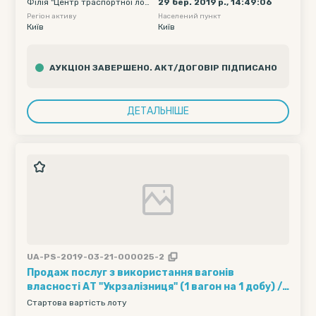
Філія "Центр траспортної логі
29 бер. 2019 р., 14:49:06
2019-04-18 23:55
стики" ПАТ "Укрзалізниця"
Регіон активу
Населений пункт
Київ
Київ
АУКЦІОН ЗАВЕРШЕНО. АКТ/ДОГОВІР ПІДПИСАНО
ДЕТАЛЬНІШЕ
UA-PS-2019-03-21-000025-2
Продаж послуг з використання вагонів
власності АТ "Укрзалізниця" (1 вагон на 1 добу) ///
Кількість вагонів - 10, Рухомий склад - Хопер-
Стартова вартість лоту
зерновози, Обмеження полігону навантаження -