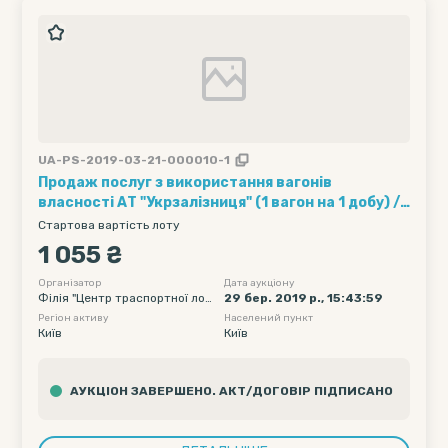
UA-PS-2019-03-21-000010-1
Продаж послуг з використання вагонів
власності АТ "Укрзалізниця" (1 вагон на 1 добу) ///
Кількість вагонів - 10, Рухомий склад - Хопер-
Стартова вартість лоту
зерновози, Обмеження полігону навантаження -
1 055 ₴
без обмеження, Дата подачі вагону початкова -
2019-04-14 00:00, Дата подачі вагону кінцева -
Організатор
Дата аукціону
Філія "Центр траспортної логі
29 бер. 2019 р., 15:43:59
2019-04-18 23:55
стики" ПАТ "Укрзалізниця"
Регіон активу
Населений пункт
Київ
Київ
АУКЦІОН ЗАВЕРШЕНО. АКТ/ДОГОВІР ПІДПИСАНО