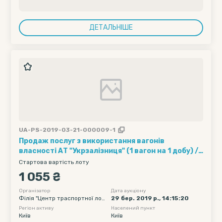
ДЕТАЛЬНІШЕ
UA-PS-2019-03-21-000009-1
Продаж послуг з використання вагонів
власності АТ "Укрзалізниця" (1 вагон на 1 добу) ///
Кількість вагонів - 10, Рухомий склад - Хопер-
Стартова вартість лоту
зерновози, Обмеження полігону навантаження -
1 055 ₴
без обмеження, Дата подачі вагону початкова -
2019-04-14 00:00, Дата подачі вагону кінцева -
Організатор
Дата аукціону
Філія "Центр траспортної логі
29 бер. 2019 р., 14:15:20
2019-04-18 23:55
стики" ПАТ "Укрзалізниця"
Регіон активу
Населений пункт
Київ
Київ