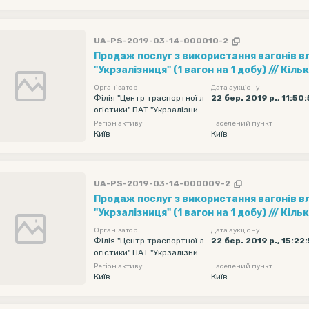
UA-PS-2019-03-14-000010-2
Продаж послуг з використання вагонів в
"Укрзалізниця" (1 вагон на 1 добу) /// Кількість вагонів - 15,
Рухомий склад - Хопер-зерновози, Обмеж
Організатор
Дата аукціону
навантаження - без обмеження, Дата под
Філія "Центр траспортної л
22 бер. 2019 р., 11:50
огістики" ПАТ "Укрзалізниц
початкова - 2019-04-07 00:00, Дата пода
я"
Регіон активу
Населений пункт
кінцева - 2019-04-11 23:55
Київ
Київ
UA-PS-2019-03-14-000009-2
Продаж послуг з використання вагонів в
"Укрзалізниця" (1 вагон на 1 добу) /// Кількість вагонів - 15,
Рухомий склад - Хопер-зерновози, Обмеж
Організатор
Дата аукціону
навантаження - без обмеження, Дата под
Філія "Центр траспортної л
22 бер. 2019 р., 15:22:
огістики" ПАТ "Укрзалізниц
початкова - 2019-04-07 00:00, Дата пода
я"
Регіон активу
Населений пункт
кінцева - 2019-04-11 23:55
Київ
Київ