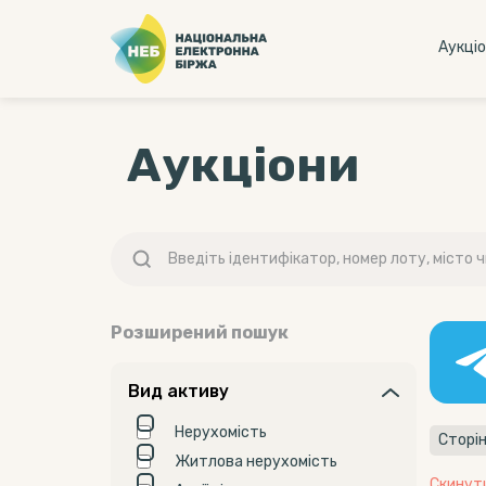
Аукцi
Аукціони
Розширений пошук
Вид активу
Нерухомість
Сторін
Житлова нерухомість
Скинут