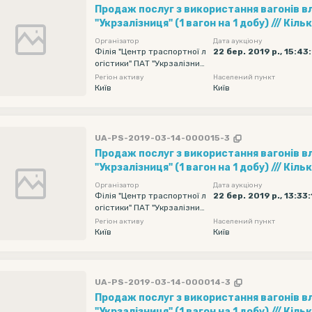
Продаж послуг з використання вагонів в
"Укрзалізниця" (1 вагон на 1 добу) /// Кількість вагонів - 10,
Рухомий склад - Хопер-зерновози, Обмеж
Організатор
Дата аукціону
навантаження - без обмеження, Дата под
Філія "Центр траспортної л
22 бер. 2019 р., 15:43
огістики" ПАТ "Укрзалізниц
початкова - 2019-04-07 00:00, Дата пода
я"
Регіон активу
Населений пункт
кінцева - 2019-04-11 23:55
Київ
Київ
UA-PS-2019-03-14-000015-3
Продаж послуг з використання вагонів в
"Укрзалізниця" (1 вагон на 1 добу) /// Кількість вагонів - 10,
Рухомий склад - Хопер-зерновози, Обмеж
Організатор
Дата аукціону
навантаження - без обмеження, Дата под
Філія "Центр траспортної л
22 бер. 2019 р., 13:33:
огістики" ПАТ "Укрзалізниц
початкова - 2019-04-07 00:00, Дата пода
я"
Регіон активу
Населений пункт
кінцева - 2019-04-11 23:55
Київ
Київ
UA-PS-2019-03-14-000014-3
Продаж послуг з використання вагонів в
"Укрзалізниця" (1 вагон на 1 добу) /// Кількість вагонів - 10,