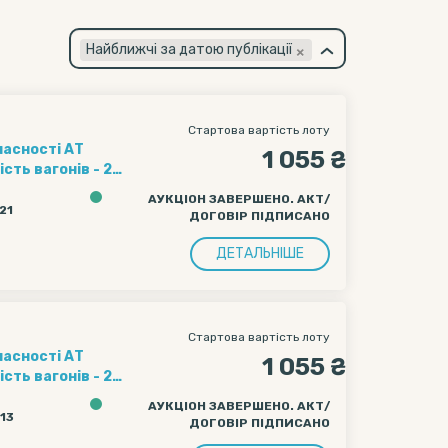
×
Найближчі за датою публікації
Стартова вартість лоту
ласності АТ
1 055 ₴
ення полігону
АУКЦІОН ЗАВЕРШЕНО. АКТ/
ачі вагону
:21
ДОГОВІР ПІДПИСАНО
чі вагону
ДЕТАЛЬНІШЕ
Стартова вартість лоту
ласності АТ
1 055 ₴
ення полігону
АУКЦІОН ЗАВЕРШЕНО. АКТ/
ачі вагону
:13
ДОГОВІР ПІДПИСАНО
чі вагону