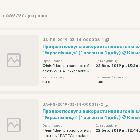
но:
669797 аукціонів
UA-PS-2019-03-14-000008-1
Продаж послуг з використання вагонів в
"Укрзалізниця" (1 вагон на 1 добу) /// Кількість вагонів - 20,
Рухомий склад - Хопер-зерновози, Обмеж
Організатор
Дата аукціону
навантаження - без обмеження, Дата под
Філія "Центр траспортної л
22 бер. 2019 р., 13:26
огістики" ПАТ "Укрзалізниц
початкова - 2019-04-07 00:00, Дата пода
я"
Регіон активу
Населений пункт
кінцева - 2019-04-11 23:55
Київ
Київ
UA-PS-2019-03-14-000012-2
Продаж послуг з використання вагонів в
"Укрзалізниця" (1 вагон на 1 добу) /// Кількість вагонів - 20,
Рухомий склад - Хопер-зерновози, Обмеж
Організатор
Дата аукціону
навантаження - без обмеження, Дата под
Філія "Центр траспортної л
22 бер. 2019 р., 12:44
огістики" ПАТ "Укрзалізниц
початкова - 2019-04-07 00:00, Дата пода