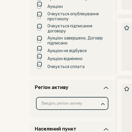
Аукціон
Очікується опублікування
протоколу
Очікується підписання
договору
Аукціон завершено. Договір
підписано
Аукціон не відбувся
Аукціон відмінено
Очікується сплата
Регіон активу
Населений пункт