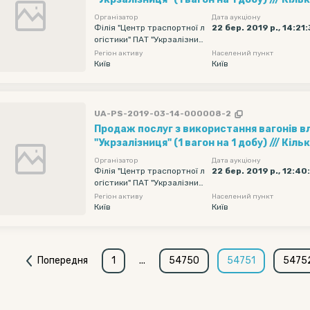
Рухомий склад - Хопер-зерновози, Обмеж
Організатор
Дата аукціону
навантаження - без обмеження, Дата под
Філія "Центр траспортної л
22 бер. 2019 р., 14:21
огістики" ПАТ "Укрзалізниц
початкова - 2019-04-07 00:00, Дата пода
я"
Регіон активу
Населений пункт
кінцева - 2019-04-11 23:55
Київ
Київ
UA-PS-2019-03-14-000008-2
Продаж послуг з використання вагонів в
"Укрзалізниця" (1 вагон на 1 добу) /// Кількість вагонів - 10,
Рухомий склад - Хопер-зерновози, Обмеж
Організатор
Дата аукціону
навантаження - без обмеження, Дата под
Філія "Центр траспортної л
22 бер. 2019 р., 12:40
огістики" ПАТ "Укрзалізниц
початкова - 2019-04-07 00:00, Дата пода
я"
Регіон активу
Населений пункт
кінцева - 2019-04-11 23:55
Київ
Київ
Попередня
1
...
54750
54751
5475