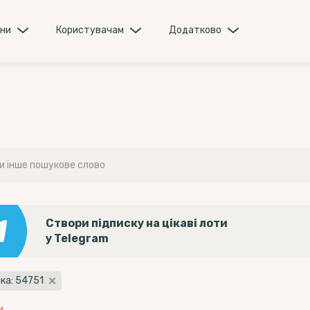
они
Користувачам
Додатково
Створи підписку на цікаві лоти
у Telegram
ка: 54751
и