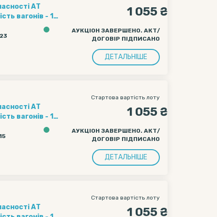
ласності АТ
1 055 ₴
ення полігону
АУКЦІОН ЗАВЕРШЕНО. АКТ/
ачі вагону
:23
ДОГОВІР ПІДПИСАНО
чі вагону
ДЕТАЛЬНІШЕ
Стартова вартість лоту
ласності АТ
1 055 ₴
ення полігону
АУКЦІОН ЗАВЕРШЕНО. АКТ/
ачі вагону
15
ДОГОВІР ПІДПИСАНО
чі вагону
ДЕТАЛЬНІШЕ
Стартова вартість лоту
ласності АТ
1 055 ₴