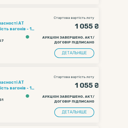
Стартова вартість лоту
ласності АТ
1 055 ₴
ення полігону
АУКЦІОН ЗАВЕРШЕНО. АКТ/
ачі вагону
:57
ДОГОВІР ПІДПИСАНО
чі вагону
ДЕТАЛЬНІШЕ
Стартова вартість лоту
ласності АТ
1 055 ₴
ення полігону
АУКЦІОН ЗАВЕРШЕНО. АКТ/
ачі вагону
51
ДОГОВІР ПІДПИСАНО
чі вагону
ДЕТАЛЬНІШЕ