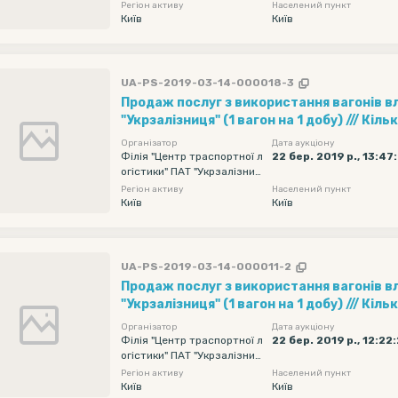
я"
Регіон активу
Населений пункт
кінцева - 2019-04-11 23:55
Київ
Київ
UA-PS-2019-03-14-000018-3
Продаж послуг з використання вагонів в
"Укрзалізниця" (1 вагон на 1 добу) /// Кількість вагонів - 15,
Рухомий склад - Хопер-зерновози, Обмеж
Організатор
Дата аукціону
навантаження - без обмеження, Дата под
Філія "Центр траспортної л
22 бер. 2019 р., 13:47
огістики" ПАТ "Укрзалізниц
початкова - 2019-04-07 00:00, Дата пода
я"
Регіон активу
Населений пункт
кінцева - 2019-04-11 23:55
Київ
Київ
UA-PS-2019-03-14-000011-2
Продаж послуг з використання вагонів в
"Укрзалізниця" (1 вагон на 1 добу) /// Кількість вагонів - 15,
Рухомий склад - Хопер-зерновози, Обмеж
Організатор
Дата аукціону
навантаження - без обмеження, Дата под
Філія "Центр траспортної л
22 бер. 2019 р., 12:22
огістики" ПАТ "Укрзалізниц
початкова - 2019-04-07 00:00, Дата пода
я"
Регіон активу
Населений пункт
кінцева - 2019-04-11 23:55
Київ
Київ