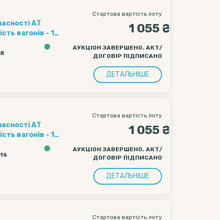
Стартова вартість лоту
ласності АТ
1 055 ₴
ення полігону
АУКЦІОН ЗАВЕРШЕНО. АКТ/
ачі вагону
18
ДОГОВІР ПІДПИСАНО
чі вагону
ДЕТАЛЬНІШЕ
Стартова вартість лоту
ласності АТ
1 055 ₴
ення полігону
АУКЦІОН ЗАВЕРШЕНО. АКТ/
ачі вагону
:16
ДОГОВІР ПІДПИСАНО
чі вагону
ДЕТАЛЬНІШЕ
Стартова вартість лоту