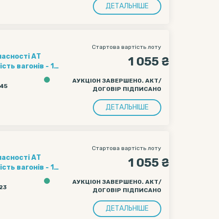
ДЕТАЛЬНІШЕ
Стартова вартість лоту
ласності АТ
1 055 ₴
ення полігону
АУКЦІОН ЗАВЕРШЕНО. АКТ/
ачі вагону
:45
ДОГОВІР ПІДПИСАНО
чі вагону
ДЕТАЛЬНІШЕ
Стартова вартість лоту
ласності АТ
1 055 ₴
ення полігону
АУКЦІОН ЗАВЕРШЕНО. АКТ/
ачі вагону
:23
ДОГОВІР ПІДПИСАНО
чі вагону
ДЕТАЛЬНІШЕ