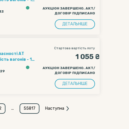
ення полігону
АУКЦІОН ЗАВЕРШЕНО. АКТ/
ачі вагону
:33
ДОГОВІР ПІДПИСАНО
чі вагону
ДЕТАЛЬНІШЕ
Стартова вартість лоту
ласності АТ
1 055 ₴
ення полігону
АУКЦІОН ЗАВЕРШЕНО. АКТ/
ачі вагону
:29
ДОГОВІР ПІДПИСАНО
чі вагону
ДЕТАЛЬНІШЕ
2
...
55817
Наступна