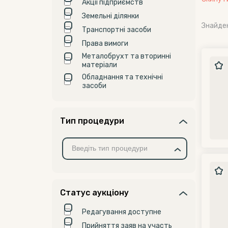
Акції підприємств
Земельні ділянки
Знайде
Транспортні засоби
Права вимоги
Металобрухт та вторинні
матеріали
Обладнання та технічні
засоби
Тип процедури
Статус аукціону
Редагування доступне
Прийняття заяв на участь