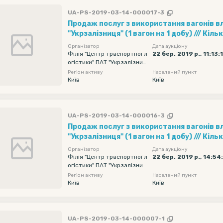
UA-PS-2019-03-14-000017-3
Продаж послуг з використання вагонів в
"Укрзалізниця" (1 вагон на 1 добу) /// Кількість вагонів - 15,
Рухомий склад - Хопер-зерновози, Обмеж
Організатор
Дата аукціону
навантаження - без обмеження, Дата под
Філія "Центр траспортної л
22 бер. 2019 р., 11:13:
огістики" ПАТ "Укрзалізниц
початкова - 2019-04-07 00:00, Дата пода
я"
Регіон активу
Населений пункт
кінцева - 2019-04-11 23:55
Київ
Київ
UA-PS-2019-03-14-000016-3
Продаж послуг з використання вагонів в
"Укрзалізниця" (1 вагон на 1 добу) /// Кількість вагонів - 15,
Рухомий склад - Хопер-зерновози, Обмеж
Організатор
Дата аукціону
навантаження - без обмеження, Дата под
Філія "Центр траспортної л
22 бер. 2019 р., 14:54
огістики" ПАТ "Укрзалізниц
початкова - 2019-04-07 00:00, Дата пода
я"
Регіон активу
Населений пункт
кінцева - 2019-04-11 23:55
Київ
Київ
UA-PS-2019-03-14-000007-1