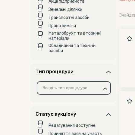
Акції підприємств
Земельні ділянки
Знайде
Транспортні засоби
Права вимоги
Металобрухт та вторинні
матеріали
Обладнання та технічні
засоби
Тип процедури
Статус аукціону
Редагування доступне
Прийняття заяв на участь