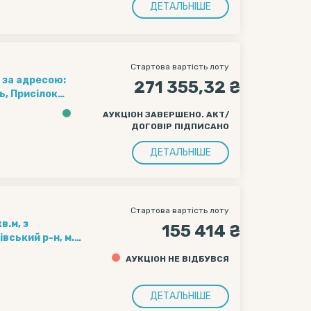
ДЕТАЛЬНІШЕ
Стартова вартість лоту
 за адресою:
271 355,32 ₴
ь, Присілок
АУКЦІОН ЗАВЕРШЕНО. АКТ/
ДОГОВІР ПІДПИСАНО
ДЕТАЛЬНІШЕ
Стартова вартість лоту
в.м, з
155 414 ₴
вський р-н, м.
АУКЦІОН НЕ ВІДБУВСЯ
ДЕТАЛЬНІШЕ