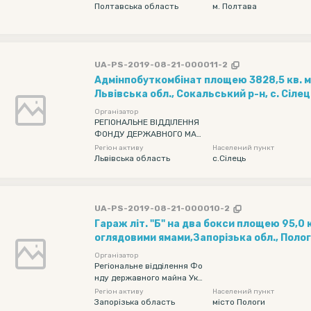
Полтавська область
м. Полтава
UA-PS-2019-08-21-000011-2
Адмінпобуткомбінат площею 3828,5 кв. м
Львівська обл., Сокальський р-н, с. Сілец
Солтиси, 753 Б
Організатор
РЕГІОНАЛЬНЕ ВІДДІЛЕННЯ
ФОНДУ ДЕРЖАВНОГО МАЙ
НА УКРАЇНИ ПО ЛЬВІВСЬКІЙ
Регіон активу
Населений пункт
ОБЛАСТІ
Львівська область
с.Сілець
UA-PS-2019-08-21-000010-2
Гараж літ. "Б" на два бокси площею 95,0 к
оглядовими ямами,Запорізька обл., Пологі
Пологи,вул. Єдності, 24
Організатор
Регіональне відділення Фо
нду державного майна Укр
аїни по Дніпропетровській,
Регіон активу
Населений пункт
Запорізькій та Кіровоградс
Запорізька область
місто Пологи