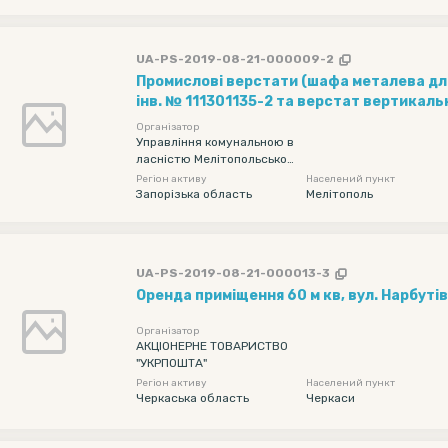
ькій областях
UA-PS-2019-08-21-000009-2
Промислові верстати (шафа металева для інструментів
інв. № 111301135-2 та верстат вертикаль
свердлильний інв. № 101420036), які знаходяться за
Організатор
адресою: м. Мелітополь, вул. Гризодубово
Управління комунальною в
ласністю Мелітопольської
міської ради Запорізької об
Регіон активу
Населений пункт
ласті
Запорізька область
Мелітополь
UA-PS-2019-08-21-000013-3
Оренда приміщення 60 м кв, вул. Нарбуті
Організатор
АКЦІОНЕРНЕ ТОВАРИСТВО
"УКРПОШТА"
Регіон активу
Населений пункт
Черкаська область
Черкаси