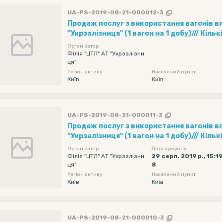
UA-PS-2019-08-21-000012-3
Продаж послуг з використання вагонів в
"Укрзалізниця" (1 вагон на 1 добу)/// Кільк
Рухомий склад - напіввагони, Обмеження
Організатор
навантаження - без обмежень, Дата пода
Філія "ЦТЛ" АТ "Укрзалізни
ця"
початкова - 2019-09-15 00:00, Дата пода
Регіон активу
Населений пункт
кінцева - 2019-09-17 23:55
Київ
Київ
UA-PS-2019-08-21-000011-3
Продаж послуг з використання вагонів в
"Укрзалізниця" (1 вагон на 1 добу)/// Кільк
Рухомий склад - напіввагони, Обмеження
Організатор
Дата аукціону
навантаження - без обмежень, Дата пода
Філія "ЦТЛ" АТ "Укрзалізни
29 серп. 2019 р., 15:1
ця"
8
початкова - 2019-09-15 00:00, Дата пода
Регіон активу
Населений пункт
кінцева - 2019-09-17 23:55
Київ
Київ
UA-PS-2019-08-21-000010-3