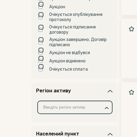
Аукціон
Очікується опублікування
протоколу
Очікується підписання
договору
Аукціон завершено. Договір
підписано
Аукціон не відбувся
Аукціон відмінено
Очікується сплата
Регіон активу
Населений пункт