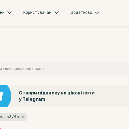
они
Користувачам
Додатково
Створи підписку на цікаві лоти
у Telegram
ка: 53745
и