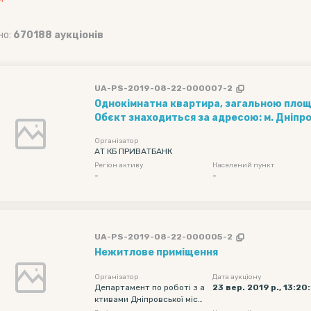
но:
670188 аукціонів
UA-PS-2019-08-22-000007-2
Однокімнатна квартира, загальною площе
Обєкт знаходиться за адресою: м. Дніпро
І.Мазепи, будинок 31, квартира 31
Організатор
АТ КБ ПРИВАТБАНК
Регіон активу
Населений пункт
-
-
UA-PS-2019-08-22-000005-2
Нежитлове приміщення
Організатор
Дата аукціону
Департамент по роботі з а
23 вер. 2019 р., 13:20
ктивами Дніпровської місь
кої ради