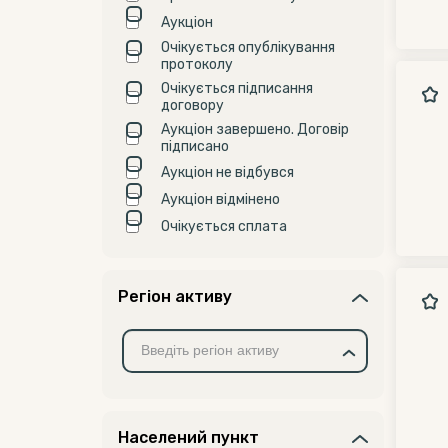
Аукціон
Очікується опублікування
протоколу
Очікується підписання
договору
Аукціон завершено. Договір
підписано
Аукціон не відбувся
Аукціон відмінено
Очікується сплата
Регіон активу
Населений пункт