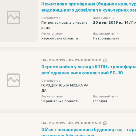
Нежитлове приміщення (будинок культу
видовицького дозвілля та культурних за
Організатор
Дата аукціону
Петропавлівська сільська
20 вер. 2019 р., 14:11:
рада
Регіон активу
Населений пункт
Херсонська область
Петропавлівка
UA-PS-2019-08-21-000098-2
Окреме майно у складі: КТПН , трансформатор ТМ-160,
роз’єднувач високовольтний РС-10
Організатор
ГОРОДНЯНСЬКА МІСЬКА РА
ДА
Регіон активу
Населений пункт
Чернігівська область
Городня
UA-PS-2019-08-21-000096-2
Об’єкт незавершеного будівництва – гар
ветеранів Афганістану.