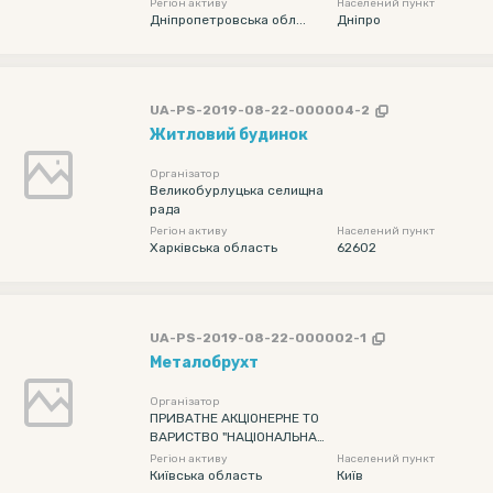
Регіон активу
Населений пункт
Дніпропетровська обл...
Дніпро
UA-PS-2019-08-22-000004-2
Житловий будинок
Організатор
Великобурлуцька селищна
рада
Регіон активу
Населений пункт
Харківська область
62602
UA-PS-2019-08-22-000002-1
Металобрухт
Організатор
ПРИВАТНЕ АКЦІОНЕРНЕ ТО
ВАРИСТВО "НАЦІОНАЛЬНА
ЕНЕРГЕТИЧНА КОМПАНІЯ "У
Регіон активу
Населений пункт
КРЕНЕРГО"
Київська область
Київ