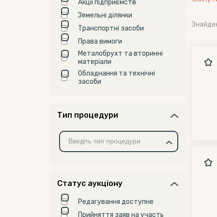
Акції підприємств
Земельні ділянки
Знайде
Транспортні засоби
Права вимоги
Металобрухт та вторинні
матеріали
Обладнання та технічні
засоби
Тип процедури
Статус аукціону
Редагування доступне
Прийняття заяв на участь