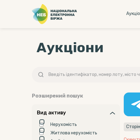
Аукцi
Аукціони
Розширений пошук
Вид активу
Нерухомість
Сторін
Житлова нерухомість
Скинут