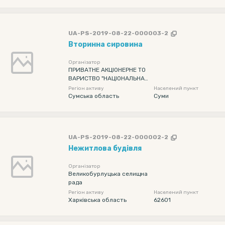
UA-PS-2019-08-22-000003-2
Вторинна сировина
Організатор
ПРИВАТНЕ АКЦІОНЕРНЕ ТО
ВАРИСТВО "НАЦІОНАЛЬНА
ЕНЕРГЕТИЧНА КОМПАНІЯ "У
Регіон активу
Населений пункт
КРЕНЕРГО"
Сумська область
Суми
UA-PS-2019-08-22-000002-2
Нежитлова будівля
Організатор
Великобурлуцька селищна
рада
Регіон активу
Населений пункт
Харківська область
62601