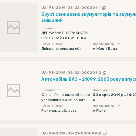
UA-PS-2019-08-22-000001-1
Брухт свинцевих акумуляторів та акуму
змішаний
Організатор
ДЕРЖАВНЕ ПІДПРИЄМСТВ
О "СХІДНИЙ ГІРНИЧО-ЗБАГ
АЧУВАЛЬНИЙ КОМБІНАТ"
Регіон активу
Населений пункт
Дніпропетровська обл...
м.Жовті Води
UA-PS-2019-08-22-000001-2
Автомобіль ВАЗ – 21099, 2003 року випус
Організатор
Дата аукціону
Філія - Рівненське обласне
30 серп. 2019 р., 14:2
управління акціонерного т
5
овариства "Державний ощ
Регіон активу
Населений пункт
адний банк України"
Рівненська область
м.Рівне
UA-PS-2019-08-21-000099-2