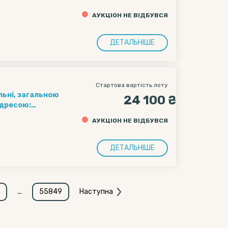
АУКЦІОН НЕ ВІДБУВСЯ
ДЕТАЛЬНІШЕ
Стартова вартість лоту
альні, загальною
24 100 ₴
адресою:
валівка, вул.
АУКЦІОН НЕ ВІДБУВСЯ
ДЕТАЛЬНІШЕ
...
55849
Наступна