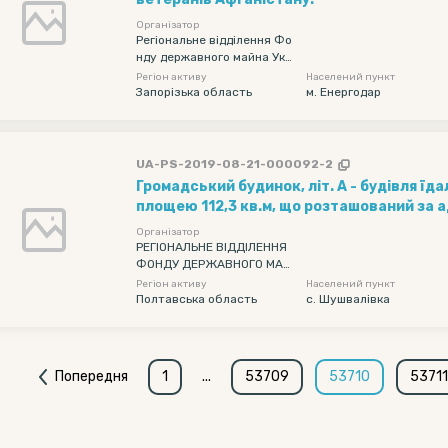
Організатор
Регіональне відділення Фо
нду державного майна Укр
аїни по Дніпропетровській,
Регіон активу
Населений пункт
Запорізькій та Кіровоградс
Запорізька область
м. Енергодар
ькій областях
UA-PS-2019-08-21-000092-2
Громадський будинок, літ. А - будівля їд
площею 112,3 кв.м, що розташований за 
Полтавська обл., Глобинський р-н, с. Шуш
Організатор
Паркова, 2б
РЕГІОНАЛЬНЕ ВІДДІЛЕННЯ
ФОНДУ ДЕРЖАВНОГО МАЙ
НА УКРАЇНИ ПО ПОЛТАВСЬК
Регіон активу
Населений пункт
ІЙ ТА СУМСЬКІЙ ОБЛАСТЯХ
Полтавська область
с. Шушвалівка
Попередня
1
...
53709
53710
53711