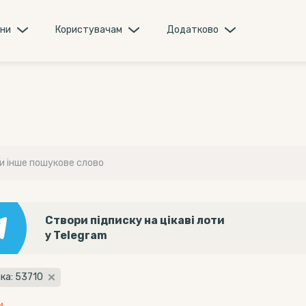
они
Користувачам
Додатково
Створи підписку на цікаві лоти
у Telegram
ка: 53710
и