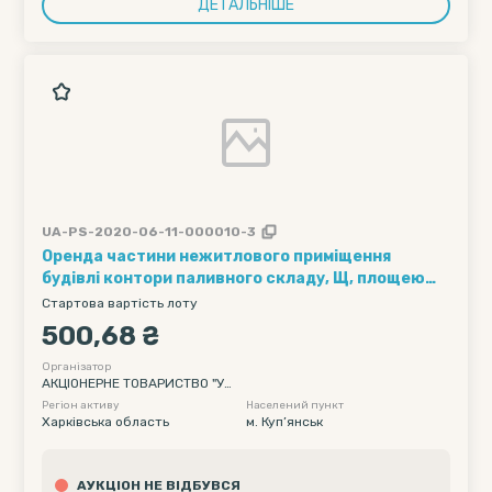
ДЕТАЛЬНІШЕ
UA-PS-2020-06-11-000010-3
Оренда частини нежитлового приміщення
будівлі контори паливного складу, Щ, площею
7,4 кв. м, що знаходиться за адресою:
Стартова вартість лоту
Харківська обл., м. Куп’янськ, вул. Красна. 65-Е,
500,68 ₴
для розміщення офісу
Організатор
АКЦІОНЕРНЕ ТОВАРИСТВО "УК
РАЇНСЬКА ЗАЛІЗНИЦЯ"
Регіон активу
Населений пункт
Харківська область
м. Куп’янськ
АУКЦІОН НЕ ВІДБУВСЯ