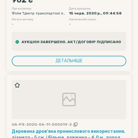
902 ₴
склад - напіввагони - 60, Полігон навантаження
- Без обмеження (УЗ, СНД та треті країни), Дата
Організатор
Дата аукціону
Філія "Центр транспортної ло
15 черв. 2020 р., 09:44:58
подачі вагону початкова - 2020-06-22 00:00,
гістики" АТ "Укрзалізниця"
Регіон активу
Населений пункт
Дата подачі вагону кінцева -...
-
-
АУКЦІОН ЗАВЕРШЕНО. АКТ/ДОГОВІР ПІДПИСАНО
ДЕТАЛЬНІШЕ
UA-PS-2020-06-11-000019-2
Деревина дров'яна промислового використання,
діаметр - 5 см. і більше, довжина - 4,0 м., порода