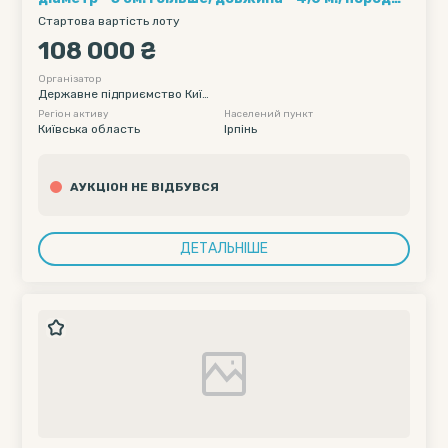
сосна
Стартова вартість лоту
108 000 ₴
Організатор
Державне підприємство Київ
ське лісове господарство
Регіон активу
Населений пункт
Київська область
Ірпінь
АУКЦІОН НЕ ВІДБУВСЯ
ДЕТАЛЬНІШЕ