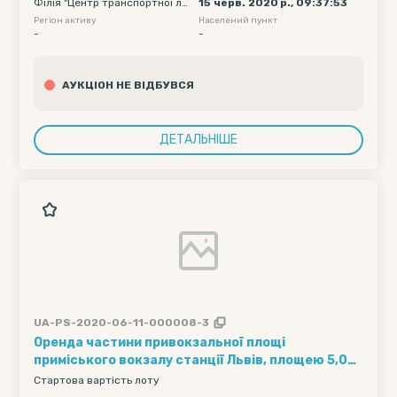
Філія "Центр транспортної ло
15 черв. 2020 р., 09:37:53
подачі вагону початкова - 2020-06-22 00:00,
гістики" АТ "Укрзалізниця"
Регіон активу
Населений пункт
Дата подачі вагону кінцева -...
-
-
АУКЦІОН НЕ ВІДБУВСЯ
ДЕТАЛЬНІШЕ
UA-PS-2020-06-11-000008-3
Оренда частини привокзальної площі
приміського вокзалу станції Львів, площею 5,0
кв.м, що знаходиться за адресою: м. Львів, вул.
Стартова вартість лоту
Городоцька, 112, для розміщення телефонних