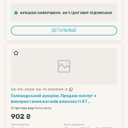
АУКЦІОН ЗАВЕРШЕНО. АКТ/ДОГОВІР ПІДПИСАНО
ДЕТАЛЬНІШЕ
UA-PS-2020-06-11-000009-3
Голландський аукціон. Продаж послуг з
використання вагонів власності АТ
"Укрзалізниця" (1 вагон на 1 добу) (групова
Стартова вартість лоту
відправка) /// Кількість вагонів - 5, Рухомий
902 ₴
склад - напіввагони - 60, Полігон навантаження
- Без обмеження (УЗ, СНД та треті країни), Дата
Організатор
Дата аукціону