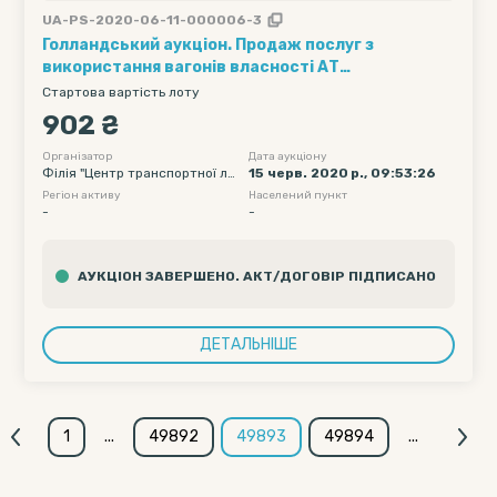
UA-PS-2020-06-11-000006-3
Голландський аукціон. Продаж послуг з
використання вагонів власності АТ
"Укрзалізниця" (1 вагон на 1 добу) 1 маршрут по
Стартова вартість лоту
50 напіввагонів з однієї маршрутної станції
902 ₴
навантаження /// Кількість вагонів - 50, Рухомий
склад - напіввагони - 60, Полігон навантаження
Організатор
Дата аукціону
Філія "Центр транспортної ло
15 черв. 2020 р., 09:53:26
- Без обмеження (УЗ, СНД та треті країни), Дата
гістики" АТ "Укрзалізниця"
Регіон активу
Населений пункт
подачі вагону початкова...
-
-
АУКЦІОН ЗАВЕРШЕНО. АКТ/ДОГОВІР ПІДПИСАНО
ДЕТАЛЬНІШЕ
1
...
49892
49893
49894
...