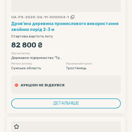
UA-PS-2020-06-11-000004-1
Дров'яна деревина промислового використання
хвойних порід 2-3 м
Стартова вартість лоту
82 800 ₴
Організатор
Державне підприємство "Тро
стянецьке лісове господарст
Регіон активу
Населений пункт
во"
Сумська область
Тростянець
АУКЦІОН НЕ ВІДБУВСЯ
ДЕТАЛЬНІШЕ