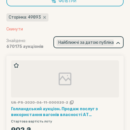
ФІЛЬТРИ
Сторінка: 49893
Скинути
Знайдено:
×
Найближчі за датою публікації
670175 аукціонів
UA-PS-2020-06-11-000020-2
Голландський аукціон. Продаж послуг з
використання вагонів власності АТ
"Укрзалізниця" (1 вагон на 1 добу) (групова
Стартова вартість лоту
відправка) /// Кількість вагонів - 5, Рухомий