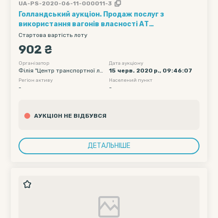
UA-PS-2020-06-11-000011-3
Голландський аукціон. Продаж послуг з
використання вагонів власності АТ
"Укрзалізниця" (1 вагон на 1 добу) (групова
Стартова вартість лоту
відправка) /// Кількість вагонів - 5, Рухомий
902 ₴
склад - напіввагони - 60, Полігон навантаження
- Без обмеження (УЗ, СНД та треті країни), Дата
Організатор
Дата аукціону
Філія "Центр транспортної ло
15 черв. 2020 р., 09:46:07
подачі вагону початкова - 2020-06-22 00:00,
гістики" АТ "Укрзалізниця"
Регіон активу
Населений пункт
Дата подачі вагону кінцева -...
-
-
АУКЦІОН НЕ ВІДБУВСЯ
ДЕТАЛЬНІШЕ