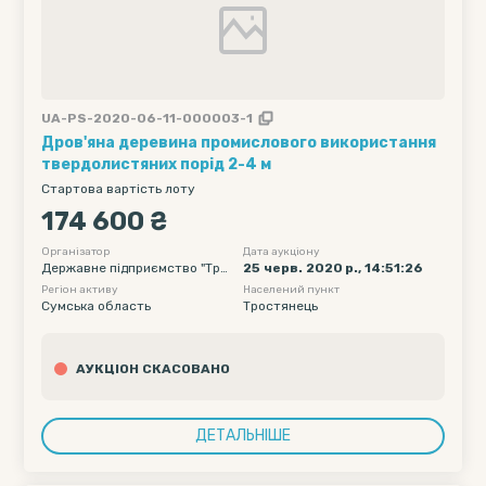
UA-PS-2020-06-11-000003-1
Дров'яна деревина промислового використання
твердолистяних порід 2-4 м
Стартова вартість лоту
174 600 ₴
Організатор
Дата аукціону
Державне підприємство "Тро
25 черв. 2020 р., 14:51:26
стянецьке лісове господарст
Регіон активу
Населений пункт
во"
Сумська область
Тростянець
АУКЦІОН СКАСОВАНО
ДЕТАЛЬНІШЕ