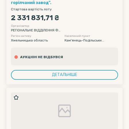
горілчаний завод".
Стартова вартість лоту
2 331 831,71 ₴
Організатор
РЕГІОНАЛЬНЕ ВІДДІЛЕННЯ ФО
НДУ ДЕРЖАВНОГО МАЙНА УК
Регіон активу
Населений пункт
РАЇНИ ПО ВІННИЦЬКІЙ ТА ХМЕ
Хмельницька область
Кам'янець-Подільськи...
ЛЬНИЦЬКІЙ ОБЛАСТЯХ
АУКЦІОН НЕ ВІДБУВСЯ
ДЕТАЛЬНІШЕ