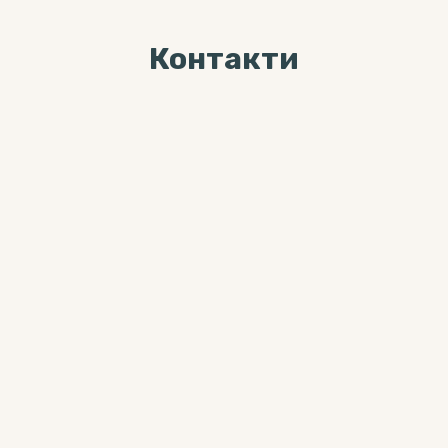
Контакти
Ми завжди раді Вас
бачити за адресою
04071, м. Київ, вул. Хорива, буд. 7,
3-й поверх
Більше цікавого контента можна
знайти тут:
0 800 33-12-02
(дзвінки безкоштовні з мобільних
та стаціонарних телефонів)