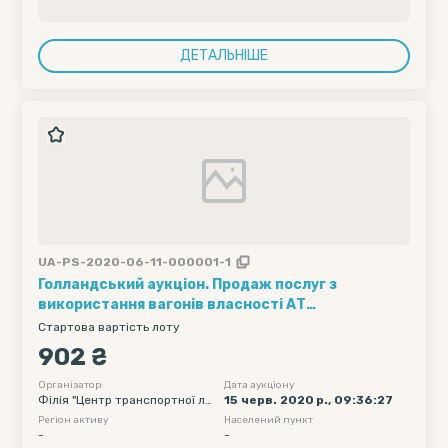
ДЕТАЛЬНІШЕ
UA-PS-2020-06-11-000001-1
Голландський аукціон. Продаж послуг з
використання вагонів власності АТ
"Укрзалізниця" (1 вагон на 1 добу) (групова
Стартова вартість лоту
відправка) /// Кількість вагонів - 5, Рухомий
902 ₴
склад - напіввагони - 60, Полігон навантаження
- Без обмеження (УЗ, СНД та треті країни), Дата
Організатор
Дата аукціону
Філія "Центр транспортної ло
15 черв. 2020 р., 09:36:27
подачі вагону початкова - 2020-06-22 00:00,
гістики" АТ "Укрзалізниця"
Регіон активу
Населений пункт
Дата подачі вагону кінцева -...
-
-