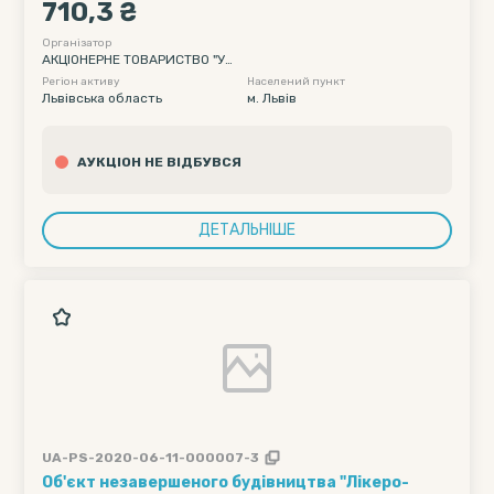
710,3 ₴
кабінок
Організатор
АКЦІОНЕРНЕ ТОВАРИСТВО "УК
РАЇНСЬКА ЗАЛІЗНИЦЯ"
Регіон активу
Населений пункт
Львівська область
м. Львів
АУКЦІОН НЕ ВІДБУВСЯ
ДЕТАЛЬНІШЕ
UA-PS-2020-06-11-000007-3
Об'єкт незавершеного будівництва "Лікеро-