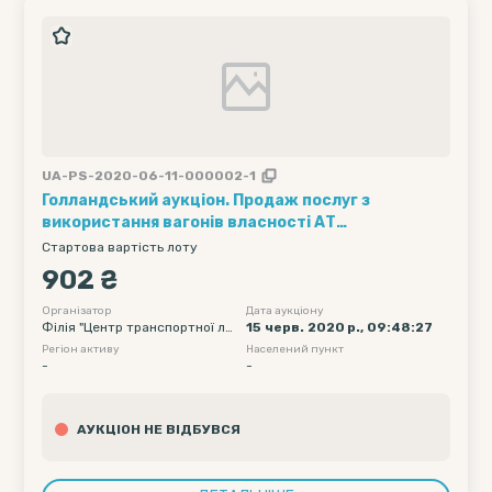
UA-PS-2020-06-11-000002-1
Голландський аукціон. Продаж послуг з
використання вагонів власності АТ
"Укрзалізниця" (1 вагон на 1 добу) (групова
Стартова вартість лоту
відправка) /// Кількість вагонів - 5, Рухомий
902 ₴
склад - напіввагони - 60, Полігон навантаження
- Без обмеження (УЗ, СНД та треті країни), Дата
Організатор
Дата аукціону
Філія "Центр транспортної ло
15 черв. 2020 р., 09:48:27
подачі вагону початкова - 2020-06-22 00:00,
гістики" АТ "Укрзалізниця"
Регіон активу
Населений пункт
Дата подачі вагону кінцева -...
-
-
АУКЦІОН НЕ ВІДБУВСЯ