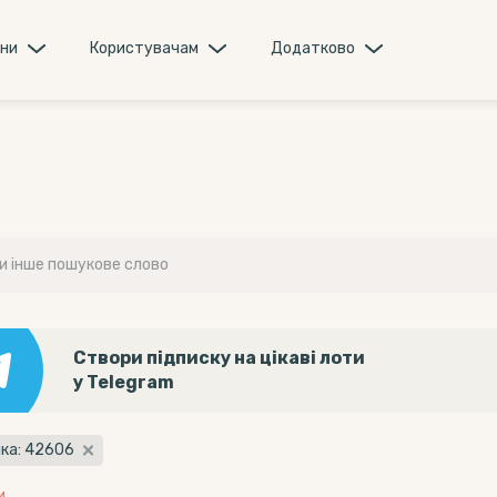
они
Користувачам
Додатково
Створи підписку на цікаві лоти
у Telegram
нка: 42606
и