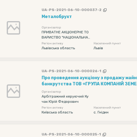
UA-PS-2021-06-10-000037-2
Металобрухт
Організатор
ПРИВАТНЕ АКЦІОНЕРНЕ ТО
ВАРИСТВО "НАЦІОНАЛЬНА
ЕНЕРГЕТИЧНА КОМПАНІЯ "У
Регіон активу
Населений пункт
КРЕНЕРГО"
Львівська область
Львів
UA-PS-2021-06-10-000026-1
Про проведення аукціону з продажу майна
банкрутства ТОВ «ГРУПА КОМПАНІЙ ЗЕМ
КАПІТАЛ», код ЄДРПОУ 35725718, поруше
Організатор
господарським судом м. Києва, справа №
Арбітражний керуючий Ку
чак Юрій Федорович
2012.
Регіон активу
Населений пункт
Київська область
c. Гнідин
UA-PS-2021-06-10-000025-1