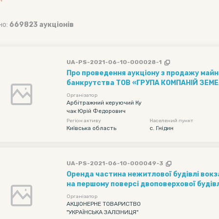
но:
669823 аукціонів
UA-PS-2021-06-10-000028-1
Про проведення аукціону з продажу майна
банкрутства ТОВ «ГРУПА КОМПАНІЙ ЗЕМ
КАПІТАЛ», код ЄДРПОУ 35725718, поруше
Організатор
господарським судом м. Києва, справа №
Арбітражний керуючий Ку
чак Юрій Федорович
2012
Регіон активу
Населений пункт
Київська область
с. Гнідин
UA-PS-2021-06-10-000049-3
Оренда частина нежитлової будівлі вокза
на першому поверсі двоповерхової будівл
кв. м) із встановленим торгівельним кіо
Організатор
кв. м), загальна площа об'єкта оренди 18,7
АКЦІОНЕРНЕ ТОВАРИСТВО
"УКРАЇНСЬКА ЗАЛІЗНИЦЯ"
поверх) на план-схемі вокзалу відповідно