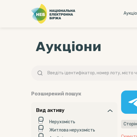
Аукцi
Аукціони
Розширений пошук
Вид активу
Нерухомість
Сторі
Житлова нерухомість
Скинут