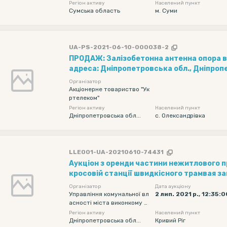
Регіон активу
Населений пункт
для розміщення торгівлі непродовольчим
Сумська область
м. Суми
знаходиться за адресою: м....
UA-PS-2021-06-10-000038-2
ПРОДАЖ: Залізобетонна антенна опора в
адреса: Дніпропетровська обл., Дніпроп
с. Олександрівка, вул. Колгоспна,1, координати:
Організатор
48°30'47.00"N; 35°14'12.00"E
Акціонерне товариство "Ук
ртелеком"
Регіон активу
Населений пункт
Дніпропетровська обл...
с. Олександрівка
LLE001-UA-20210610-74431
Аукціон з оренди частини нежитлового п
кросовій станції швидкісного трамвая з
площею 6,0 кв. м, за адресою: м. Кривий Р
Організатор
Дата аукціону
Металургійний район, вул. Єсеніна, СШТ 
Управління комунальної вл
2 лип. 2021 р., 12:35:0
асності міста виконкому К
риворізької міської ради
Регіон активу
Населений пункт
Дніпропетровська обл...
Кривий Ріг