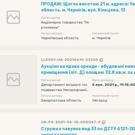
ПРОДАЖ: Щогла висотою 21 м, адреса: Че
область, м. Чернігів, вул. Кільцева, 13
Організатор
Акціонерне товариство "Ук
ртелеком"
Регіон активу
Населений пункт
Чернігівська область
м. Чернігів
LLE001-UA-20210610-23320
Аукціон на право оренди - вбудовані неж
приміщення (літ. Д) площею 32,8 кв.м. за
Ужгород, вул.Олександра Грибоєдова, 20
Організатор
Дата аукціону
до комунальної власності територіальної
Департамент міського гос
5 лип. 2021 р., 11:15:0
подарвства Ужгородської
Ужгород
міської ради
Регіон активу
Населений пункт
Закарпатська область
Ужгород
UA-PS-2021-06-10-000047-3
Стружка чавунна вид 33 по ДСТУ 4121-2
чорні вторинні»