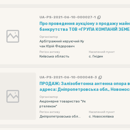
UA-PS-2021-06-10-000027-1
Про проведення аукціону з продажу майна
банкрутства ТОВ «ГРУПА КОМПАНІЙ ЗЕМ
КАПІТАЛ», код ЄДРПОУ 35725718, поруше
Організатор
господарським судом м. Києва, справа №
Арбітражний керуючий Ку
чак Юрій Федорович
2012
Регіон активу
Населений пункт
Київська область
с. Гнідин
UA-PS-2021-06-10-000048-3
ПРОДАЖ: Залізобетонна антенна опора в
адреса: Дніпропетровська обл., Новомоск
Новоселівка, вул. Комсомольська,1, коор
Організатор
48°34'33.00"N; 35°14'35.00"E
Акціонерне товариство "Ук
ртелеком"
Регіон активу
Населений пункт
Дніпропетровська обл...
с. Новоселівка