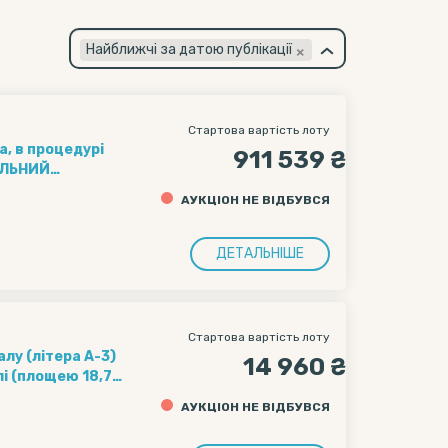
×
Найближчі за датою публікації
Стартова вартість лоту
, в процедурі
911 539 ₴
ЕЛЬНИЙ
ній
АУКЦІОН НЕ ВІДБУВСЯ
5011-15/11247-
ДЕТАЛЬНІШЕ
Стартова вартість лоту
лу (літера А-3)
14 960 ₴
і (площею 18,7
ском (площею 18,7
АУКЦІОН НЕ ВІДБУВСЯ
 кв.м. (№ 3 (1
 до презентації)