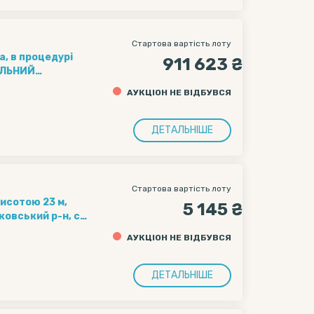
Стартова вартість лоту
, в процедурі
911 623 ₴
ЕЛЬНИЙ
ній
АУКЦІОН НЕ ВІДБУВСЯ
5011-15/11247-
ДЕТАЛЬНІШЕ
Стартова вартість лоту
исотою 23 м,
5 145 ₴
овський р-н, с.
днати:
АУКЦІОН НЕ ВІДБУВСЯ
ДЕТАЛЬНІШЕ