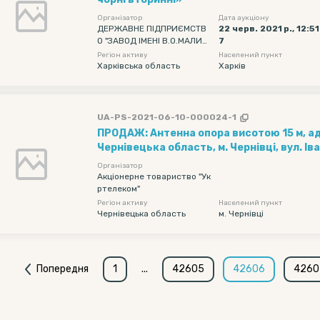
Організатор
Дата аукціону
ДЕРЖАВНЕ ПІДПРИЄМСТВ
22 черв. 2021 р., 12:51
О "ЗАВОД ІМЕНІ В.О.МАЛИШ
7
ЕВА"
Регіон активу
Населений пункт
Харківська область
Харків
UA-PS-2021-06-10-000024-1
ПРОДАЖ: Антенна опора висотою 15 м, а
Чернівецька область, м. Чернівці, вул. Іва
координати: 48°20'56”N; 25°57'28"E
Організатор
Акціонерне товариство "Ук
ртелеком"
Регіон активу
Населений пункт
Чернівецька область
м. Чернівці
Попередня
1
...
42605
42606
4260