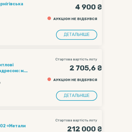
рнігівська
4 900 ₴
АУКЦІОН НЕ ВІДБУВСЯ
ДЕТАЛЬНІШЕ
Стартова вартість лоту
итлові
2 705,6 ₴
 адресою: м.
В, яке належить
АУКЦІОН НЕ ВІДБУВСЯ
 громади м.
0
ДЕТАЛЬНІШЕ
Стартова вартість лоту
002 «Метали
212 000 ₴