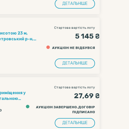
и товарами, що
ДЕТАЛЬНІШЕ
Стартова вартість лоту
исотою 23 м,
5 145 ₴
етровський р-н,
АУКЦІОН НЕ ВІДБУВСЯ
ДЕТАЛЬНІШЕ
Стартова вартість лоту
риміщення у
27,69 ₴
агальною
іг,
АУКЦІОН ЗАВЕРШЕНО.ДОГОВІР
«Будинок Рад».
0
ПІДПИСАНО
ДЕТАЛЬНІШЕ