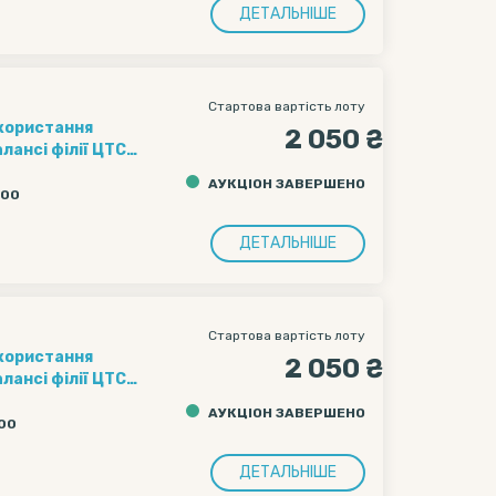
в на перевезення
ДЕТАЛЬНІШЕ
Стартова вартість лоту
икористання
2 050 ₴
лансі філії ЦТС
д-платформа
АУКЦІОН ЗАВЕРШЕНО
очаткова ціна
:00
ДВ.
в на перевезення
ДЕТАЛЬНІШЕ
Стартова вартість лоту
икористання
2 050 ₴
лансі філії ЦТС
д-платформа
АУКЦІОН ЗАВЕРШЕНО
очаткова ціна
:00
ДВ.
в на перевезення
ДЕТАЛЬНІШЕ