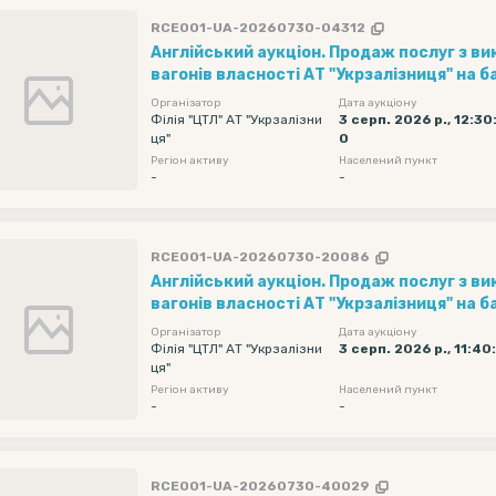
RCE001-UA-20260730-04312
Англійський аукціон. Продаж послуг з в
вагонів власності АТ "Укрзалізниця" на ба
"Ліски" (1 вагон за 1 добу) рухомий скла
Організатор
Дата аукціону
фітінгова довжиною 40 футів (20 шт) . П
Філія "ЦТЛ" АТ "Укрзалізни
3 серп. 2026 р., 12:30
ця"
0
реалізації - 2050 грн/вагон на добу без П
Регіон активу
Населений пункт
Навантаження та оформлення документі
-
-
вантажу з 08.08.2026 по 31.08.2026...
RCE001-UA-20260730-20086
Англійський аукціон. Продаж послуг з в
вагонів власності АТ "Укрзалізниця" на ба
"Ліски" (1 вагон за 1 добу) рухомий скла
Організатор
Дата аукціону
фітінгова довжиною 40 футів (20 шт) . П
Філія "ЦТЛ" АТ "Укрзалізни
3 серп. 2026 р., 11:40
ця"
реалізації - 2050 грн/вагон на добу без П
Регіон активу
Населений пункт
Навантаження та оформлення документі
-
-
вантажу з 08.08.2026 по 31.08.2026...
RCE001-UA-20260730-40029