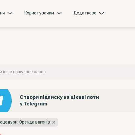
они
Користувачам
Додатково
Створи підписку на цікаві лоти
у Telegram
оцедури: Оренда вагонів
и