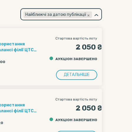
×
Найближчі за датою публікації
Стартова вартість лоту
икористання
2 050 ₴
лансі філії ЦТС
д-платформа
АУКЦІОН ЗАВЕРШЕНО
очаткова ціна
:00
ДВ.
в на перевезення
ДЕТАЛЬНІШЕ
Стартова вартість лоту
икористання
2 050 ₴
лансі філії ЦТС
д-платформа
АУКЦІОН ЗАВЕРШЕНО
очаткова ціна
:0
ДВ.