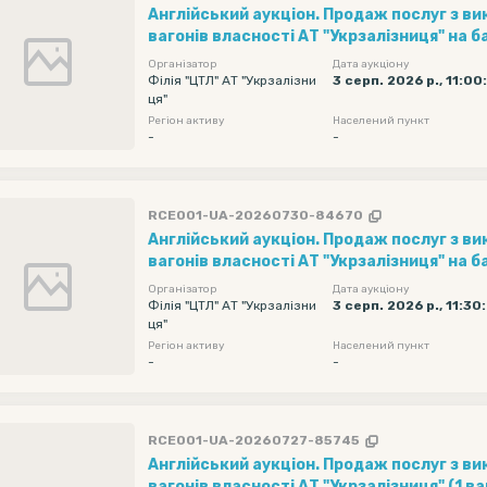
Англійський аукціон. Продаж послуг з в
вагонів власності АТ "Укрзалізниця" на ба
"Ліски" (1 вагон за 1 добу) рухомий скла
Організатор
Дата аукціону
фітінгова довжиною 40 футів (20 шт) . П
Філія "ЦТЛ" АТ "Укрзалізни
3 серп. 2026 р., 11:00
ця"
реалізації - 2050 грн/вагон на добу без П
Регіон активу
Населений пункт
Навантаження та оформлення документі
-
-
вантажу з 08.08.2026 по 31.08.2026...
RCE001-UA-20260730-84670
Англійський аукціон. Продаж послуг з в
вагонів власності АТ "Укрзалізниця" на ба
"Ліски" (1 вагон за 1 добу) рухомий скла
Організатор
Дата аукціону
фітінгова довжиною 40 футів (20 шт) . П
Філія "ЦТЛ" АТ "Укрзалізни
3 серп. 2026 р., 11:30
ця"
реалізації - 2050 грн/вагон на добу без П
Регіон активу
Населений пункт
Навантаження та оформлення документі
-
-
вантажу з 08.08.2026 по 31.08.2026...
RCE001-UA-20260727-85745
Англійський аукціон. Продаж послуг з в
вагонів власності АТ "Укрзалізниця" (1 ва