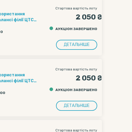
Стартова вартість лоту
икористання
2 050 ₴
лансі філії ЦТС
д-платформа
АУКЦІОН ЗАВЕРШЕНО
очаткова ціна
:0
ДВ.
в на перевезення
ДЕТАЛЬНІШЕ
Стартова вартість лоту
икористання
2 050 ₴
лансі філії ЦТС
д-платформа
АУКЦІОН ЗАВЕРШЕНО
очаткова ціна
:00
ДВ.
в на перевезення
ДЕТАЛЬНІШЕ
Стартова вартість лоту