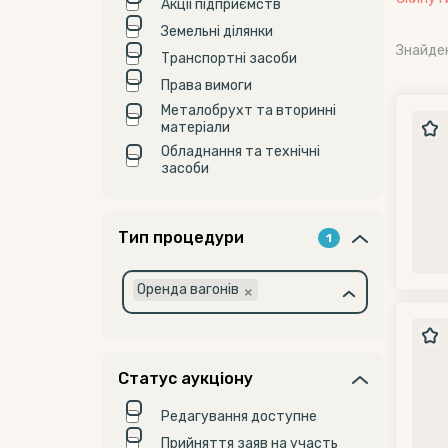
Акції підприємств
Земельні ділянки
Знайде
Транспортні засоби
Права вимоги
Металобрухт та вторинні
матеріали
Обладнання та технічні
засоби
Тип процедури
1
×
Оренда вагонів
Статус аукціону
Редагування доступне
Прийняття заяв на участь