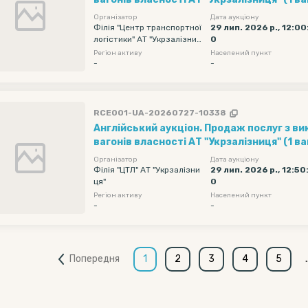
рухомий склад- вагон переобладнаний з
Організатор
Дата аукціону
починається на 969 (для перевезення бу
Філія "Центр транспортної
29 лип. 2026 р., 12:00
логістики" АТ "Укрзалізниц
0
матеріалів)(150 шт) . Початкова ціна реал
я"
Регіон активу
Населений пункт
вагон на добу без ПДВ. Навантаження т
-
-
документів на перевезення вантажу з 02.
RCE001-UA-20260727-10338
Англійський аукціон. Продаж послуг з в
вагонів власності АТ "Укрзалізниця" (1 ва
рухомий склад- обкотишовоз (200 шт) . 
Організатор
Дата аукціону
реалізації - 1398 грн/вагон на добу без П
Філія "ЦТЛ" АТ "Укрзалізни
29 лип. 2026 р., 12:50
ця"
0
Навантаження та оформлення документі
Регіон активу
Населений пункт
вантажу з 02.08.2026 по 31.08.2026 згідн
-
-
оголошень, що знаходиться за посиланням
Попередня
1
2
3
4
5
.