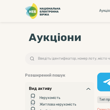
Аукцi
Аукціони
Розширений пошук
Вид активу
Нерухомість
Тип пр
Житлова нерухомість
Скинут