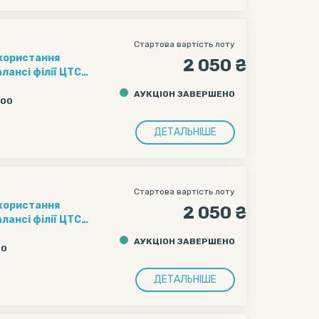
Стартова вартість лоту
икористання
2 050 ₴
лансі філії ЦТС
д-платформа
АУКЦІОН ЗАВЕРШЕНО
очаткова ціна
:00
ДВ.
в на перевезення
ДЕТАЛЬНІШЕ
Стартова вартість лоту
икористання
2 050 ₴
лансі філії ЦТС
д-платформа
АУКЦІОН ЗАВЕРШЕНО
очаткова ціна
:0
ДВ.
в на перевезення
ДЕТАЛЬНІШЕ