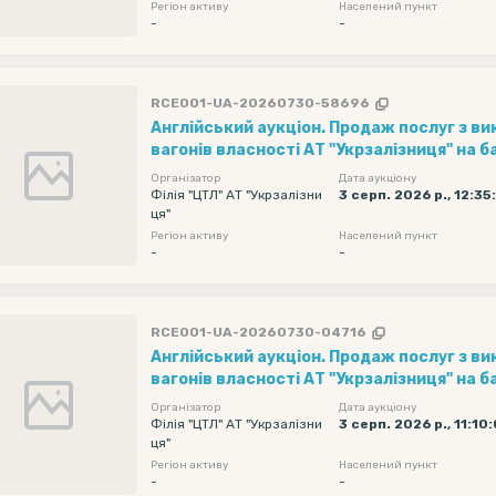
Регіон активу
Населений пункт
Навантаження та оформлення документі
-
-
вантажу з 08.08.2026 по 31.08.2026...
RCE001-UA-20260730-58696
Англійський аукціон. Продаж послуг з в
вагонів власності АТ "Укрзалізниця" на ба
"Ліски" (1 вагон за 1 добу) рухомий скла
Організатор
Дата аукціону
фітінгова довжиною 40 футів (20 шт) . П
Філія "ЦТЛ" АТ "Укрзалізни
3 серп. 2026 р., 12:35
ця"
реалізації - 2050 грн/вагон на добу без П
Регіон активу
Населений пункт
Навантаження та оформлення документі
-
-
вантажу з 08.08.2026 по 31.08.2026...
RCE001-UA-20260730-04716
Англійський аукціон. Продаж послуг з в
вагонів власності АТ "Укрзалізниця" на ба
"Ліски" (1 вагон за 1 добу) рухомий скла
Організатор
Дата аукціону
фітінгова довжиною 40 футів (20 шт) . П
Філія "ЦТЛ" АТ "Укрзалізни
3 серп. 2026 р., 11:10
ця"
реалізації - 2050 грн/вагон на добу без П
Регіон активу
Населений пункт
Навантаження та оформлення документі
-
-
вантажу з 08.08.2026 по 31.08.2026...