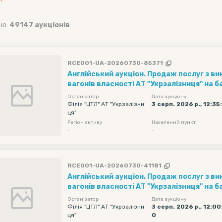
но:
49147 аукціонів
RCE001-UA-20260730-85371
Англійський аукціон. Продаж послуг з в
вагонів власності АТ "Укрзалізниця" на ба
"Ліски" (1 вагон за 1 добу) рухомий скла
Організатор
Дата аукціону
фітінгова довжиною 40 футів (20 шт) . П
Філія "ЦТЛ" АТ "Укрзалізни
3 серп. 2026 р., 12:35
ця"
реалізації - 2050 грн/вагон на добу без П
Регіон активу
Населений пункт
Навантаження та оформлення документі
-
-
вантажу з 08.08.2026 по 31.08.2026...
RCE001-UA-20260730-41181
Англійський аукціон. Продаж послуг з в
вагонів власності АТ "Укрзалізниця" на ба
"Ліски" (1 вагон за 1 добу) рухомий скла
Організатор
Дата аукціону
фітінгова довжиною 40 футів (20 шт) . П
Філія "ЦТЛ" АТ "Укрзалізни
3 серп. 2026 р., 12:00
ця"
0
реалізації - 2050 грн/вагон на добу без П