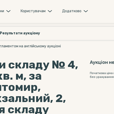
они
Користувачам
Додатково
Результати аукціону
гламентом на англійському аукціоні
и складу № 4,
Аукціон не
в. м, за
Початкова ціна
без урахування
итомир,
зальний, 2,
я складу