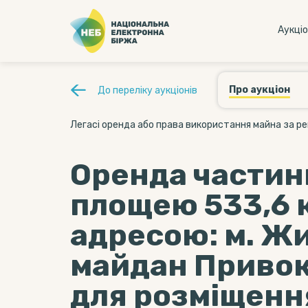
Аукцi
Про аукціон
До переліку аукціонів
Легасі оренда або права використання майна за ре
Оренда частин
площею 533,6 к
адресою: м. Ж
майдан Привок
для розміщенн