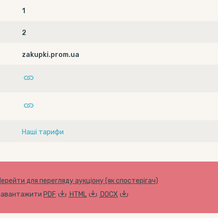
1
2
zakupki.prom.ua
Наші тарифи
Перейти для перегляду аукціону (як спостерігач)
Завантажити
PDF
HTML
DOCX