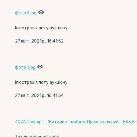
фото 3.jpg
Ілюстрація лоту аукціону
27 квіт. 2021 р., 16:41:52
фото 1.jpg
Ілюстрація лоту аукціону
27 квіт. 2021 р., 16:41:54
407А Паспорт- Житомир - майдан Привокзальний - 533,6 кв
Технічні специфікації