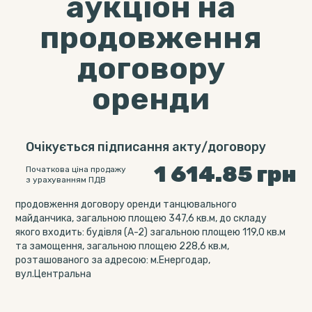
аукціон на
продовження
договору
оренди
Очікується підписання акту/договору
1 614.85
грн
Початкова ціна продажу
з урахуванням ПДВ
продовження договору оренди танцювального
майданчика, загальною площею 347,6 кв.м, до складу
якого входить: будівля (А-2) загальною площею 119,0 кв.м
та замощення, загальною площею 228,6 кв.м,
розташованого за адресою: м.Енергодар,
вул.Центральна