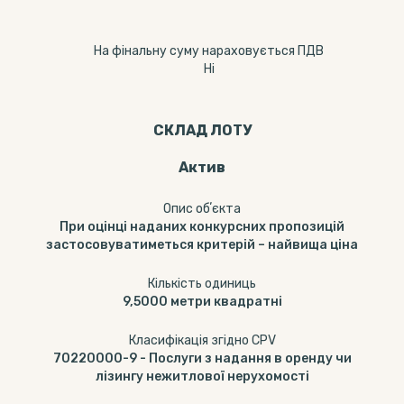
На фінальну суму нараховується ПДВ
Ні
СКЛАД ЛОТУ
Актив
Опис обʼєкта
При оцінці наданих конкурсних пропозицій
застосовуватиметься критерій – найвища ціна
Кількість одиниць
9,5000
метри квадратні
Класифікація згідно CPV
70220000-9
-
Послуги з надання в оренду чи
лізингу нежитлової нерухомості