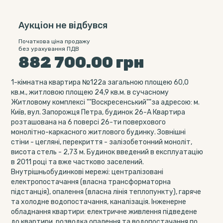
Аукціон не відбувся
Початкова ціна продажу
без урахування ПДВ
882 700.00
грн
1-кімнатна квартира №122а загальною площею 60,0
кв.м., житловою площею 24,9 кв.м. в сучасному
Житловому комплексі ""Воскресенський""за адресою: м.
Київ, вул. Запорожця Петра, будинок 26-А Квартира
розташована на 6 поверсі 26-ти поверхового
монолітно-каркасного житлового будинку. Зовнішні
стіни - цегляні, перекриття - залізобетонний моноліт,
висота стель - 2,73 м. Будинок введений в експлуатацію
в 2011 році та вже частково заселений.
Внутрішньобудинкові мережі: централізовані
електропостачання (власна трансформаторна
підстанція), опалення (власна лінія теплопункту), гаряче
та холодне водопостачання, каналізація. Інженерне
обладнання квартири: електричне живлення підведене
до квартири, розводка опалення та водопостачання по