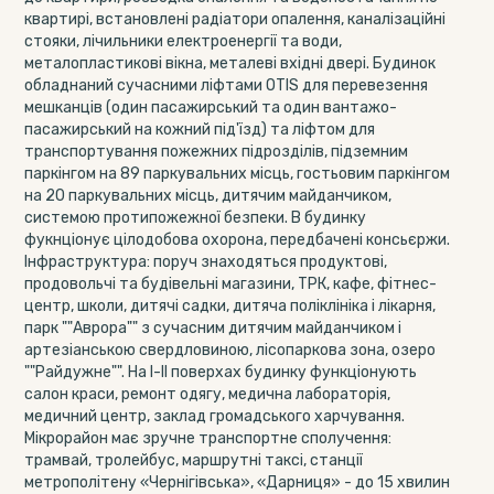
квартирі, встановлені радіатори опалення, каналізаційні
стояки, лічильники електроенергії та води,
металопластикові вікна, металеві вхідні двері. Будинок
обладнаний сучасними ліфтами OTIS для перевезення
мешканців (один пасажирський та один вантажо-
пасажирський на кожний під'їзд) та ліфтом для
транспортування пожежних підрозділів, підземним
паркінгом на 89 паркувальних місць, гостьовим паркінгом
на 20 паркувальних місць, дитячим майданчиком,
системою протипожежної безпеки. В будинку
фукнціонує цілодобова охорона, передбачені консьєржи.
Інфраструктура: поруч знаходяться продуктові,
продовольчі та будівельні магазини, ТРК, кафе, фітнес-
центр, школи, дитячі садки, дитяча поліклініка і лікарня,
парк ""Аврора"" з сучасним дитячим майданчиком і
артезіанською свердловиною, лісопаркова зона, озеро
""Райдужне"". На І-ІІ поверхах будинку функціонують
салон краси, ремонт одягу, медична лабораторія,
медичний центр, заклад громадського харчування.
Мікрорайон має зручне транспортне сполучення:
трамвай, тролейбус, маршрутні таксі, станції
метрополітену «Чернігівська», «Дарниця» - до 15 хвилин