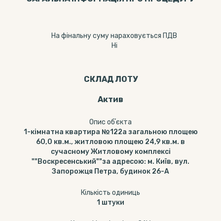
На фінальну суму нараховується ПДВ
Ні
СКЛАД ЛОТУ
Актив
Опис обʼєкта
1-кімнатна квартира №122а загальною площею
60,0 кв.м., житловою площею 24,9 кв.м. в
сучасному Житловому комплексі
""Воскресенський""за адресою: м. Київ, вул.
Запорожця Петра, будинок 26-А
Кількість одиниць
1
штуки