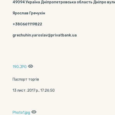
49094 Україна Дніпропетровська область Дніпро вул
Ярослав Гречухін
+380661119822
grechuhin.yaroslav@privatbank.ua
190.JPG
Паспорт торгів
13 лист. 2017 р., 17:26:50
Photo1.jpg