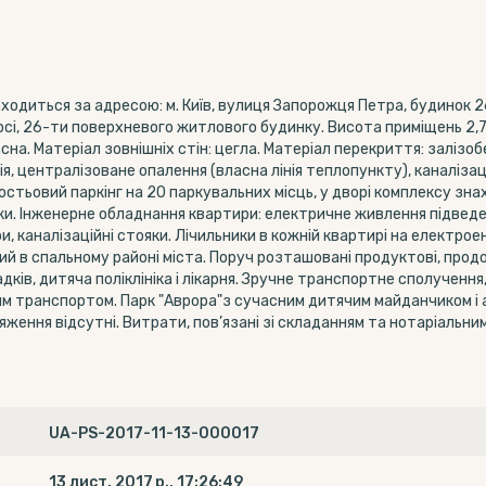
одиться за адресою: м. Київ, вулиця Запорожця Петра, будинок 26А
сі, 26-ти поверхневого житлового будинку. Висота приміщень 2,73
сна. Матеріал зовнішніх стін: цегла. Матеріал перекриття: залізо
ія, централізоване опалення (власна лінія теплопункту), каналіза
 гостьовий паркінг на 20 паркувальних місць, у дворі комплексу з
и. Інженерне обладнання квартири: електричне живлення підведе
, каналізаційні стояки. Лічильники в кожній квартирі на електрое
й в спальному районі міста. Поруч розташовані продуктові, продов
адків, дитяча поліклініка і лікарня. Зручне транспортне сполучення
м транспортом. Парк "Аврора"з сучасним дитячим майданчиком і 
яження відсутні. Витрати, пов’язані зі складанням та нотаріаль
UA-PS-2017-11-13-000017
13 лист. 2017 р., 17:26:49