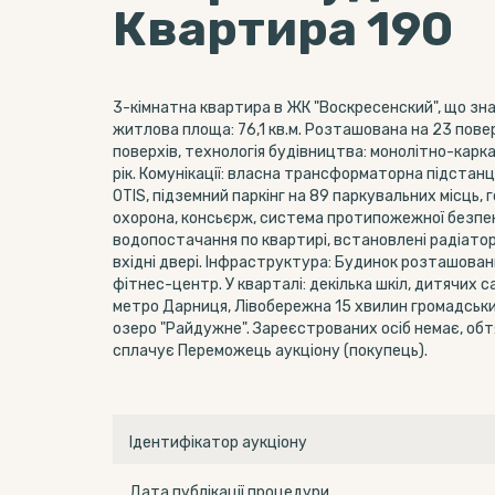
Квартира 190
3-кімнатна квартира в ЖК "Воскресенский", що знах
житлова площа: 76,1 кв.м. Розташована на 23 повер
поверхів, технологія будівництва: монолітно-карка
рік. Комунікації: власна трансформаторна підстанц
OTIS, підземний паркінг на 89 паркувальних місць,
охорона, консьєрж, система протипожежної безпек
водопостачання по квартирі, встановлені радіатори
вхідні двері. Інфраструктура: Будинок розташовани
фітнес-центр. У кварталі: декілька шкіл, дитячих с
метро Дарниця, Лівобережна 15 хвилин громадськи
озеро "Райдужне". Зареєстрованих осіб немає, обт
сплачує Переможець аукціону (покупець).
Ідентифікатор аукціону
Дата публікації процедури