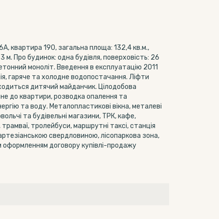
, квартира 190, загальна площа: 132,4 кв.м.,
 м. Про будинок: одна будівля, поверховість: 26
бетонний моноліт. Введення в експлуатацію 2011
ція, гаряче та холодне водопостачання. Ліфти
находиться дитячий майданчик. Цілодобова
не до квартири, розводка опалення та
нергію та воду. Металопластикові вікна, металеві
ольчі та будівельні магазини, ТРК, кафе,
, трамваї, тролейбуси, маршрутні таксі, станція
артезіанською свердловиною, лісопаркова зона,
ним оформленням договору купівлі-продажу