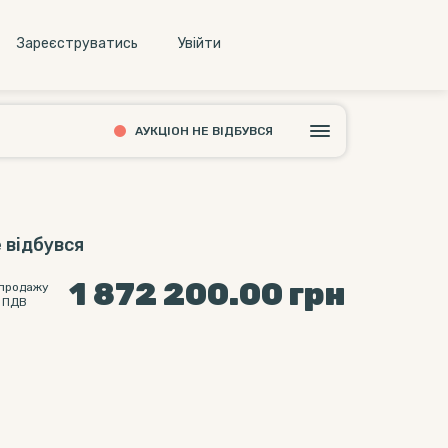
Зареєструватись
Увiйти
АУКЦІОН НЕ ВІДБУВСЯ
 відбувся
1 872 200.00
грн
 продажу
 ПДВ