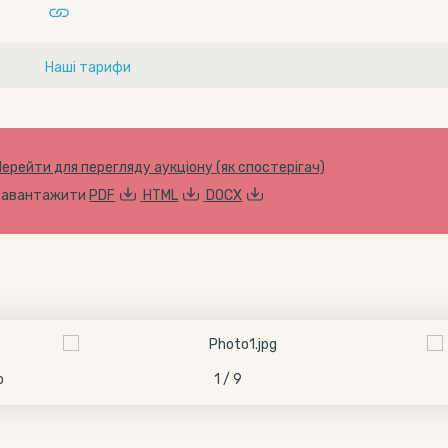
Наші тарифи
Перейти для перегляду аукціону (як спостерігач)
Завантажити
PDF
HTML
DOCX
о
1 / 9