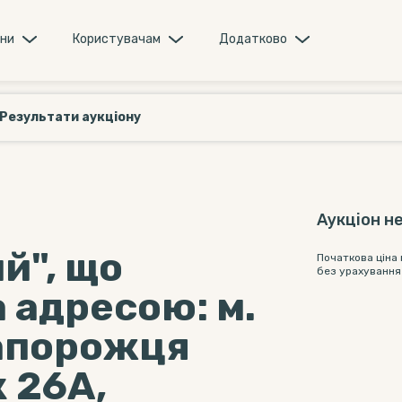
они
Користувачам
Додатково
Результати аукціону
Аукціон не
й", що
Початкова ціна
без урахування
 адресою: м.
Запорожця
 26А,