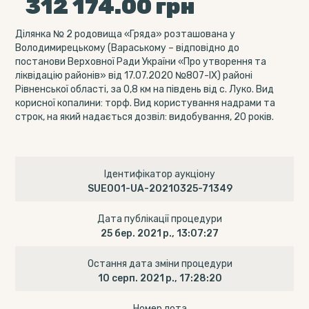
312 174.00
грн
Ділянка № 2 родовища «Гряда» розташована у
Володимирецькому (Вараському – відповідно до
постанови Верховної Ради України «Про утворення та
ліквідацію районів» від 17.07.2020 №807-ІХ) районі
Рівненської області, за 0,8 км на південь від с. Луко. Вид
корисної копалини: торф. Вид користування надрами та
строк, на який надається дозвіл: видобування, 20 років.
Ідентифікатор аукціону
SUE001-UA-20210325-71349
Дата публікації процедури
25 бер. 2021 р., 13:07:27
Остання дата зміни процедури
10 серп. 2021 р., 17:28:20
Номер лота