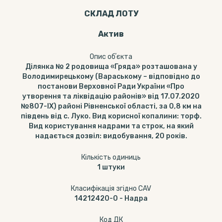
СКЛАД ЛОТУ
Актив
Опис обʼєкта
Ділянка № 2 родовища «Гряда» розташована у
Володимирецькому (Вараському – відповідно до
постанови Верховної Ради України «Про
утворення та ліквідацію районів» від 17.07.2020
№807-ІХ) районі Рівненської області, за 0,8 км на
південь від с. Луко. Вид корисної копалини: торф.
Вид користування надрами та строк, на який
надається дозвіл: видобування, 20 років.
Кількість одиниць
1
штуки
Класифікація згідно CAV
14212420-0
-
Надра
Код ДК