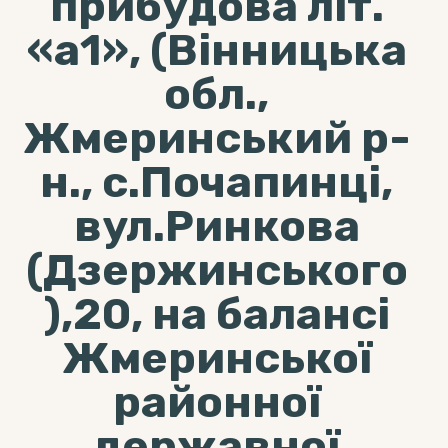
прибудова літ.
«а1», (Вінницька
обл.,
Жмеринський р-
н., с.Почапинці,
вул.Ринкова
(Дзержинського
),20, на балансі
Жмеринської
районної
державної