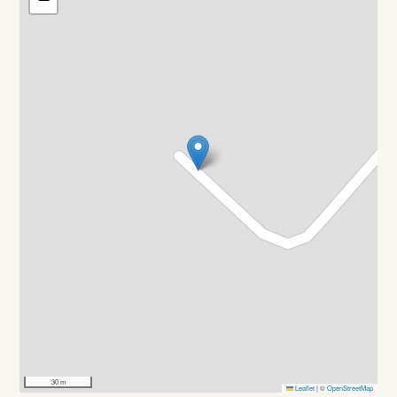
30 m
Leaflet
|
©
OpenStreetMap