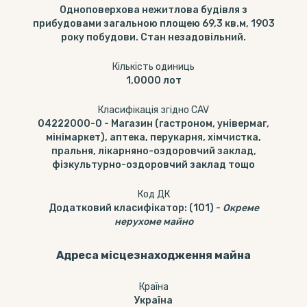
Одноповерхова нежитлова будівля з
прибудовами загальною площею 69,3 кв.м, 1903
року побудови. Стан незадовільний.
Кількість одиниць
1,0000
лот
Класифікація згідно CAV
04222000-0
-
Магазин (гастроном, універмаг,
мінімаркет), аптека, перукарня, хімчистка,
пральня, лікарняно-оздоровчий заклад,
фізкультурно-оздоровчий заклад тощо
Код ДК
Додатковий класифікатор
:
(101)
-
Окреме
нерухоме майно
Адреса місцезнаходження майна
Країна
Україна