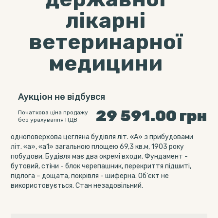
лікарні
ветеринарної
медицини
Аукціон не відбувся
29 591.00
грн
Початкова ціна продажу
без урахування ПДВ
одноповерхова цегляна будівля літ. «А» з прибудовами
літ. «а», «а1» загальною площею 69,3 кв.м, 1903 року
побудови. Будівля має два окремі входи. Фундамент -
бутовий, стіни - блок черепашник, перекриття підшиті,
підлога – дощата, покрівля - шиферна. Об’єкт не
використовується. Стан незадовільний.