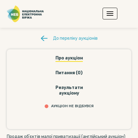
До переліку аукціонів
Про аукціон
Питання (0)
Результати
аукціону
АУКЦІОН НЕ ВІДБУВСЯ
Продаж обʼєктів малої приватизації (англійський аукціон)