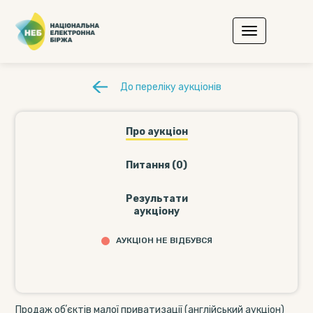
До переліку аукціонів
Про аукціон
Питання (0)
Результати
аукціону
АУКЦІОН НЕ ВІДБУВСЯ
Продаж обʼєктів малої приватизації (англійський аукціон)