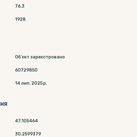
76.3
1928
Об’єкт зареєстровано
60729850
14 лип. 2025 р.
ННЯ
47.105464
30.2599379