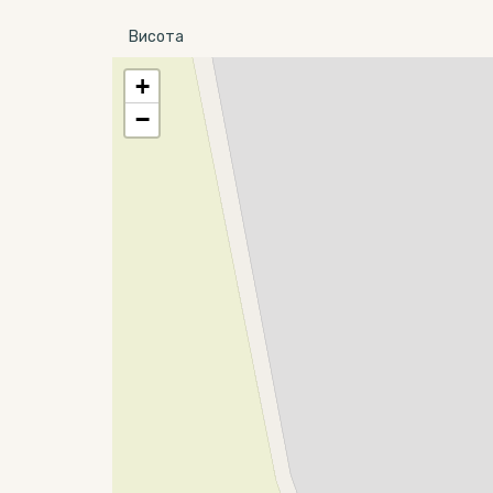
Висота
+
−