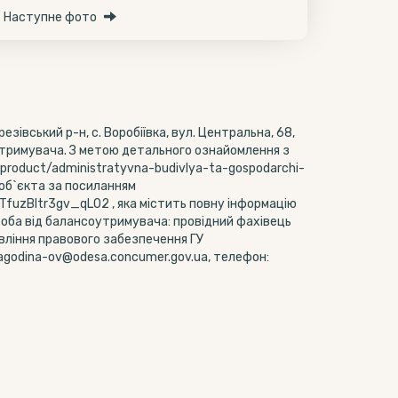
Наступне фото
езівський р-н, с. Воробіївка, вул. Центральна, 68,
тримувача. З метою детального ознайомлення з
a/product/administratyvna-budivlya-ta-gospodarchi-
 об`єкта за посиланням
TfuzBltr3gv_qL02 , яка містить повну інформацію
соба від балансоутримувача: провідний фахівець
авління правового забезпечення ГУ
agodina-ov@odesa.concumer.gov.ua, телефон: