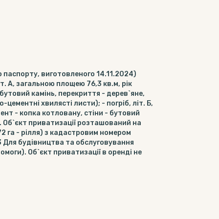
о паспорту, виготовленого 14.11.2024)
. А, загальною площею 76,3 кв.м, рік
 бутовий камінь, перекриття - дерев`яне,
-цементні хвилясті листи); - погріб, літ. Б,
ент - копка котловану, стіни - бутовий
). Об`єкт приватизації розташований на
72 га - рілля) з кадастровим номером
3 Для будівництва та обслуговування
омоги). Об`єкт приватизації в оренді не