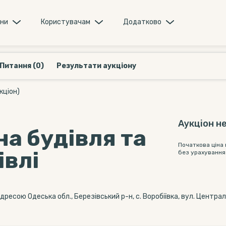
они
Користувачам
Додатково
Питання (0)
Результати аукціону
кціон)
Аукціон не
а будівля та
Початкова ціна
івлі
без урахування
дресою Одеська обл., Березівський р-н, с. Воробіївка, вул. Централ