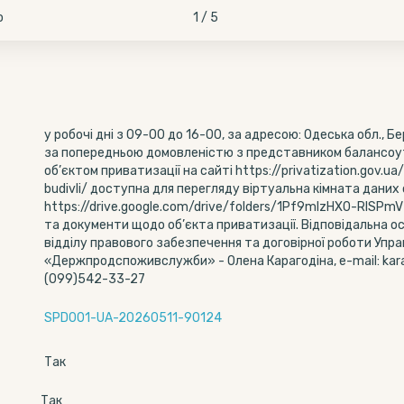
о
1 / 5
у робочі дні з 09-00 до 16-00, за адресою: Одеська обл., Бер
за попередньою домовленістю з представником балансоу
об’єктом приватизації на сайті https://privatization.gov.u
budivli/ доступна для перегляду віртуальна кімната даних
https://drive.google.com/drive/folders/1Pf9mIzHX0-RlSPmV
та документи щодо об’єкта приватизації. Відповідальна о
відділу правового забезпечення та договірної роботи Упр
«Держпродспоживслужби» - Олена Карагодіна, е-mail: kar
(099)542-33-27
SPD001-UA-20260511-90124
Так
Так