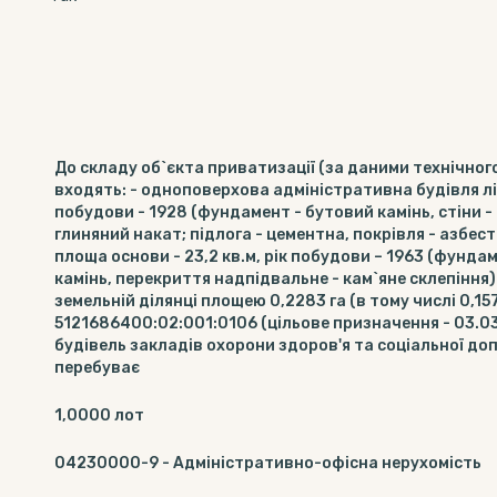
До складу об`єкта приватизації (за даними технічног
входять: - одноповерхова адміністративна будівля літ
побудови - 1928 (фундамент - бутовий камінь, стіни -
глиняний накат; підлога - цементна, покрівля - азбесто
площа основи - 23,2 кв.м, рік побудови – 1963 (фундам
камінь, перекриття надпідвальне - кам`яне склепіння
земельній ділянці площею 0,2283 га (в тому числі 0,15
5121686400:02:001:0106 (цільове призначення - 03.0
будівель закладів охорони здоров'я та соціальної доп
перебуває
1,0000
лот
04230000-9
-
Адміністративно-офісна нерухомість