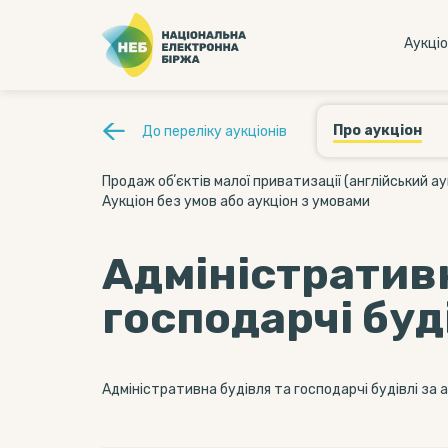
Аукцi
Про аукціон
До переліку аукціонів
Продаж обʼєктів малої приватизації (англійський ау
Аукціон без умов або аукціон з умовами
Адміністративн
господарчі буд
Адміністративна будівля та господарчі будівлі за а