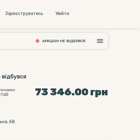
Зареєструватись
Увiйти
АУКЦІОН НЕ ВІДБУВСЯ
 відбувся
73 346.00
грн
 продажу
 ПДВ
ьна, 68.