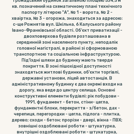
Громадський будинок загальною площею 534,5 м
кв. позначений на схематичному плані технічного
паспорту літерою "А", № 1 - ворота, № 2 -
хваіртка, № 3 - огорожа, знаходиться за адресою:
с-ще Рожнятів вул. Шкільна, 6 Калуського району
Івано-Франківської області. Об'єкт приватизації -
двохповерхова будівля розташована в
серединній зоні населеного пункту, неподалік
головної магістралі, в районі зі сформованою
транспортною та соціальною інфраструктурою.
Під'їздні шляхи до будинку мають тверде
покриття. В зоні пішохідної доступності
знаходяться житлові будинки, об'єкти торгівлі,
державні установи, ліцей автостанція. В
адміністративному будинку є два окремі входи на
дорогу, яка веде до центру селища. Основні
конструктивні елементи будівлі: рік побудови -
1991, фундамент - бетон, стіни- цегла,
фундаментні блоки, перекриття - з/бетон, дах -
черепиця, перегородки - цегла, підлога - плитка,
дерево; сходи - бетон; прорізи - двері, вікна - ПВХ;
зовнішні оздоблювані роботи - штукатурка,
внутрішні оздоблювані роботи - штукатурка,