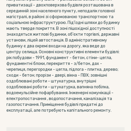
приватизації - двохповерхова будівля розташована в
серединній зоні населеного пункту, неподалік головної
магістралі, в районі зі сформованою транспортною та
соціальною інфраструктурою. Під'їздні шляхи до будинку
мають тверде покриття. В зоні пішохідної доступності
знаходяться житлові будинки, об'єкти торгівлі, державні
установи, ліцей автостанція. В адміністративному
будинку є два окремі входи на дорогу, яка веде до
центру селища. Основні конструктивні елементи будівлі:
рік побудови - 1991, фундамент - бетон, стіни- цегла,
фундаментні блоки, перекриття - з/бетон, дах -
черепиця, перегородки - цегла, підлога - плитка, дерево;
сходи - бетон; прорізи - двері, вікна - ПВХ; зовнішні
оздоблювані роботи - штукатурка, внутрішні
оздоблювані роботи - штукатурка, вапняна побілка,
водоемульсійне пофарбування. Інженерні комунікації -
електропостачання , водопостачання, каналізація та
газопостачання. Приміщення будівлі придатні до
експлуатації, але потребують капітального ремонту.