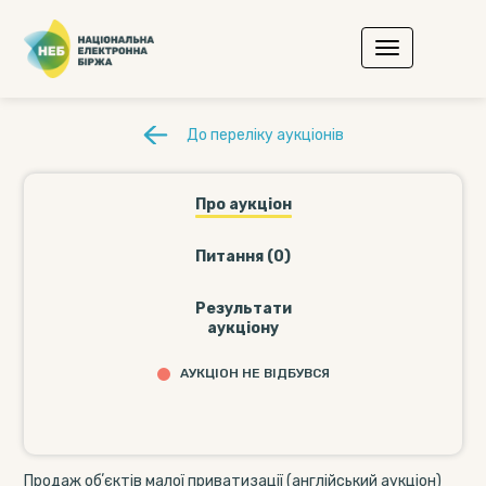
До переліку аукціонів
Про аукціон
Питання (0)
Результати
аукціону
АУКЦІОН НЕ ВІДБУВСЯ
Продаж обʼєктів малої приватизації (англійський аукціон)