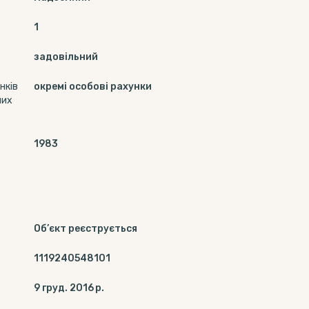
1
задовільний
нків
окремі особові рахунки
них
1983
Об’єкт реєструється
1119240548101
9 груд. 2016 р.