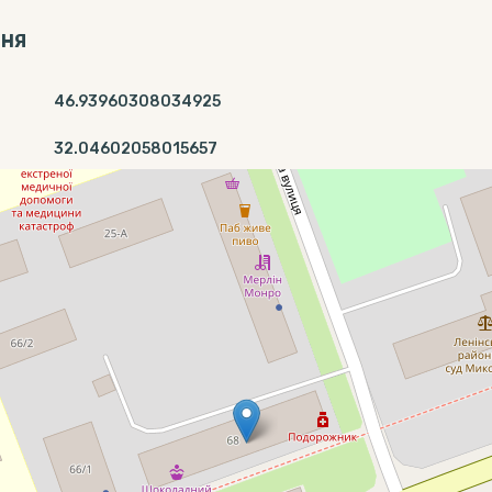
ННЯ
46.93960308034925
32.04602058015657