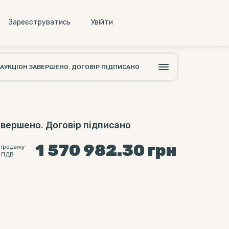
Зареєструватись
Увiйти
АУКЦІОН ЗАВЕРШЕНО. ДОГОВІР ПІДПИСАНО
авершено. Договір підписано
1 570 982.30
грн
 продажу
 ПДВ