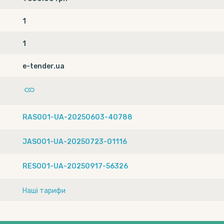
1
1
e-tender.ua
RAS001-UA-20250603-40788
JAS001-UA-20250723-01116
RES001-UA-20250917-56326
Наші тарифи