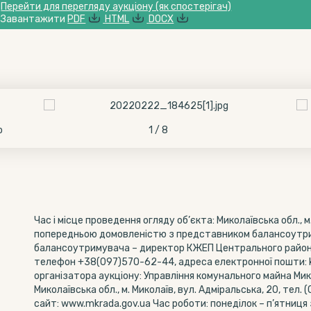
Перейти для перегляду аукціону (як спостерігач)
Завантажити
PDF
HTML
DOCX
о
1 / 8
Час і місце проведення огляду об’єкта: Миколаївська обл., м
попередньою домовленістю з представником балансоутри
балансоутримувача – директор КЖЕП Центрального району
телефон +38(097)570-62-44, адреса електронної пошти: 
організатора аукціону: Управління комунального майна Мико
Миколаївська обл., м. Миколаїв, вул. Адміральська, 20, тел.
сайт: www.mkrada.gov.ua Час роботи: понеділок – п’ятниця з