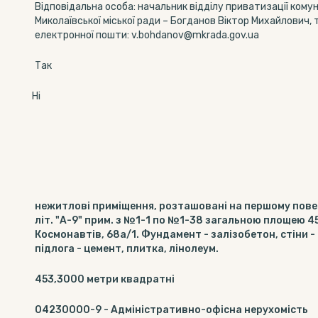
Відповідальна особа: начальник відділу приватизації ком
Миколаївської міської ради – Богданов Віктор Михайлович, 
електронної пошти: v.bohdanov@mkrada.gov.ua
Так
Ні
нежитлові приміщення, розташовані на першому пове
літ. "А-9" прим. з №1-1 по №1-38 загальною площею 453
Космонавтів, 68а/1. Фундамент - залізобетон, стіни - 
підлога - цемент, плитка, лінолеум.
453,3000
метри квадратні
04230000-9
-
Адміністративно-офісна нерухомість