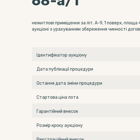
68-а/1
нежитлові приміщення за літ. А-9, 1 поверх, площа 4
аукціоні з урахуванням збереження чинності догово
Ідентифікатор аукціону
Дата публікації процедури
Остання дата зміни процедури
Стартова ціна лота
Гарантійний внесок
Розмір кроку аукціону
Реєстраційний внесок