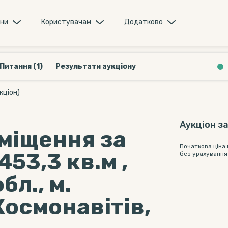
они
Користувачам
Додатково
Питання (1)
Результати аукціону
кціон)
Аукціон з
міщення за
Початкова ціна
453,3 кв.м ,
без урахування
бл., м.
Космонавітів,