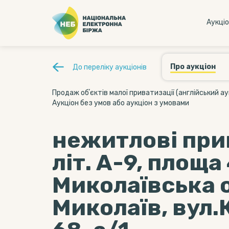
Аукцi
Про аукціон
До переліку аукціонів
Продаж обʼєктів малої приватизації (англійський ау
Аукціон без умов або аукціон з умовами
нежитлові при
літ. А-9, площа 
Миколаївська о
Миколаїв, вул.