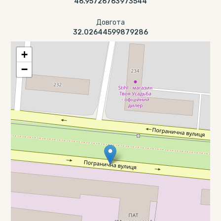
46.95726763973544
Довгота
32.02644599879286
+
−