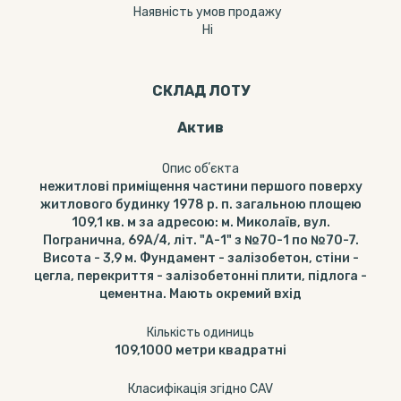
Наявність умов продажу
Ні
СКЛАД ЛОТУ
Актив
Опис обʼєкта
нежитлові приміщення частини першого поверху
житлового будинку 1978 р. п. загальною площею
109,1 кв. м за адресою: м. Миколаїв, вул.
Погранична, 69А/4, літ. "А-1" з №70-1 по №70-7.
Висота - 3,9 м. Фундамент - залізобетон, стіни -
цегла, перекриття - залізобетонні плити, підлога -
цементна. Мають окремий вхід
Кількість одиниць
109,1000
метри квадратні
Класифікація згідно CAV