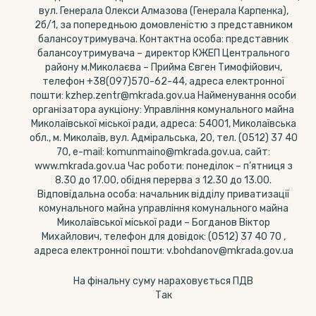
вул. Генерала Олекси Алмазова (Генерала Карпенка),
2б/1, за попередньою домовленістю з представником
балансоутримувача. Контактна особа: представник
балансоутримувача – директор КЖЕП Центрального
району м.Миколаєва – Прийма Євген Тимофійович,
телефон +38(097)570-62-44, адреса електронної
пошти: kzhep.zentr@mkrada.gov.ua Найменування особи
організатора аукціону: Управління комунального майна
Миколаївської міської ради, адреса: 54001, Миколаївська
обл., м. Миколаїв, вул. Адміральська, 20, тел. (0512) 37 40
70, e-mail: komunmaino@mkrada.gov.ua, сайт:
www.mkrada.gov.ua Час роботи: понеділок – п’ятниця з
8.30 до 17.00, обідня перерва з 12.30 до 13.00.
Відповідальна особа: начальник відділу приватизації
комунального майна управління комунального майна
Миколаївської міської ради – Богданов Віктор
Михайлович, телефон для довідок: (0512) 37 40 70 ,
адреса електронної пошти: v.bohdanov@mkrada.gov.ua
На фінальну суму нараховується ПДВ
Так