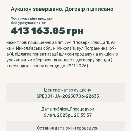
Аукціон завершено. Договір підписано
Початкова ціна продажу
без урахування ПДВ
413 163.85
грн
нежитлові приміщення за літ. А-1, 1 поверх , площа 109,1
кв.м, Миколаївська обл., м. Миколаїв, вул.Погранична, 69-
а/4, підлягає приватизації шляхом продажу на аукціоні з
урахуванням збереження чинності договору оренди (
термін дії договору оренди до 29.11.2026)
Ідентифікатор аукціону
SPE001-UA-20250706-22635
Дата публікації процедури
6 лип. 2025 р., 20:55:37
Остання дата зміни процедури