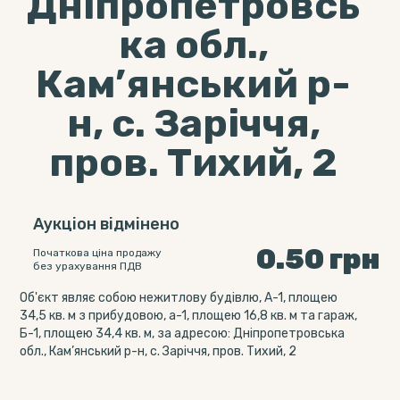
Дніпропетровсь
ка обл.,
Кам’янський р-
н, с. Заріччя,
пров. Тихий, 2
Аукціон відмінено
0.50
грн
Початкова ціна продажу
без урахування ПДВ
Об'єкт являє собою нежитлову будівлю, А-1, площею
34,5 кв. м з прибудовою, а-1, площею 16,8 кв. м та гараж,
Б-1, площею 34,4 кв. м, за адресою: Дніпропетровська
обл., Кам’янський р-н, с. Заріччя, пров. Тихий, 2