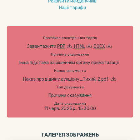
Реквізити майданчиків
Наші тарифи
Протокол електронних торгів
Завантажити
PDF
HTML
DOCX
Причина скасування
Інша підстава за рішенням органу приватизації
Назва документа
Наказ про відміну аукціону_Тихий, 2.pdf
Тип документа
Причини скасування
Дата скасування
11 черв. 2025 р., 15:30:00
ГАЛЕРЕЯ ЗОБРАЖЕНЬ