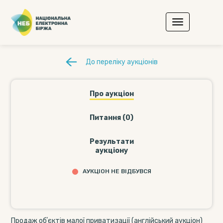
До переліку аукціонів
Про аукціон
Питання (0)
Результати
аукціону
АУКЦІОН НЕ ВІДБУВСЯ
Продаж обʼєктів малої приватизації (англійський аукціон)