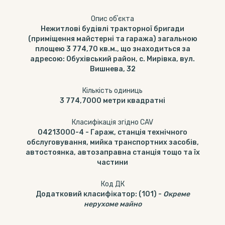
Опис обʼєкта
Нежитлові будівлі тракторної бригади
(приміщення майстерні та гаража) загальною
площею 3 774,70 кв.м., що знаходиться за
адресою: Обухівський район, с. Мирівка, вул.
Вишнева, 32
Кількість одиниць
3 774,7000
метри квадратні
Класифікація згідно CAV
04213000-4
-
Гараж, станція технічного
обслуговування, мийка транспортних засобів,
автостоянка, автозаправна станція тощо та їх
частини
Код ДК
Додатковий класифікатор
:
(101)
-
Окреме
нерухоме майно