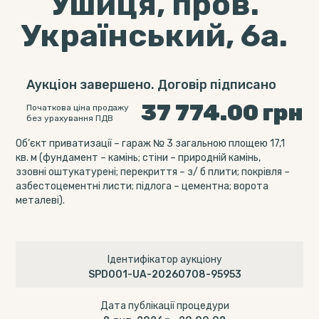
Ушиця, пров.
Український, 6а.
Аукціон завершено. Договір підписано
37 774.00
грн
Початкова ціна продажу
без урахування ПДВ
Об’єкт приватизації – гараж № 3 загальною площею 17,1
кв. м (фундамент – камінь; стіни – природній камінь,
ззовні оштукатурені; перекриття – з/ б плити; покрівля –
азбестоцементні листи; підлога – цементна; ворота
металеві).
Ідентифікатор аукціону
SPD001-UA-20260708-95953
Дата публікації процедури