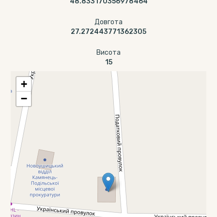
48.833170356978464
Довгота
27.272443771362305
Висота
15
+
−