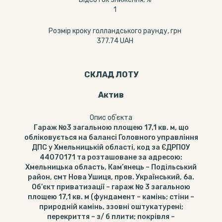
1
Розмір кроку голландського раунду, грн
377.74 UAH
СКЛАД ЛОТУ
Актив
Опис обʼєкта
Гараж №3 загальною площею 17,1 кв. м, що
обліковується на балансі Головного управління
ДПС у Хмельницькій області, код за ЄДРПОУ
44070171 та розташоване за адресою:
Хмельницька область, Кам’янець – Подільський
район, смт Нова Ушиця, пров. Український, 6а.
Об’єкт приватизації – гараж № 3 загальною
площею 17,1 кв. м (фундамент – камінь; стіни –
природній камінь, ззовні оштукатурені;
перекриття – з/ б плити; покрівля –