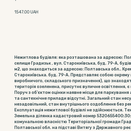
1547.00 UAH
Нежитлова будівля: яка розташована за адресою: Пол
селище Градизьк , вул. Старокиївська, буд. 79-А, бу
м2, що знаходиться за адресою: Полтавська обл.. Кре
Старокиївська. буд. 79-А. Представляє собою окрему
виробничого, складського призначення), що знаходят
територія озеленена, присутнє вуличне освітлення, є 
Поруч з об’єктом оцінки наявне місце для паркування а
та сантехнічне прилади відсутні. Загальний стан не
незадовільний, стан внутрішнього оздоблення без рем
Експлуатація нежитлової будівлі не здійснюється. Тех
Земельна ділянка кадастровий номер 5320655400:30:0
комунальною власністю Територіальної громади Град
Полтавської обл. на підставі Витягу з Державного реєс