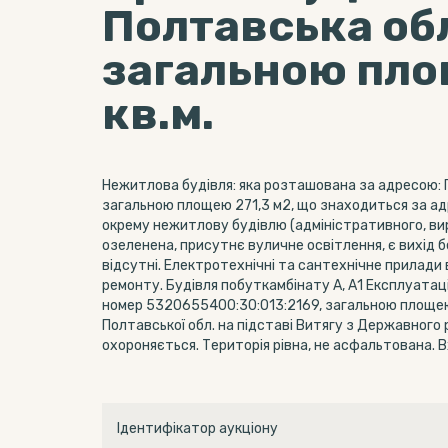
Полтавська об
загальною пло
кв.м.
Нежитлова будівля: яка розташована за адресою: П
загальною площею 271,3 м2, що знаходиться за адр
окрему нежитлову будівлю (адміністративного, ви
озеленена, присутнє вуличне освітлення, є вихід б
відсутні. Електротехнічні та сантехнічне прилади
ремонту. Будівля побуткамбінату А, А1 Експлуатац
номер 5320655400:30:013:2169, загальною площею 
Полтавської обл. на підставі Витягу з Державного 
охороняється. Територія рівна, не асфальтована. В
Ідентифікатор аукціону