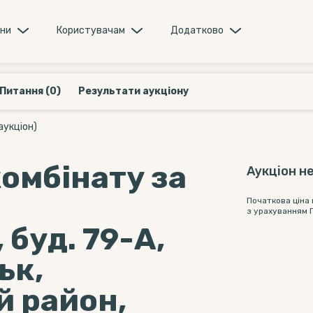
они
Користувачам
Додатково
Питання (0)
Результати аукціону
аукціон)
омбінату за
Аукціон не
Початкова ціна
з урахуванням 
 буд. 79-А,
ьк,
 район,