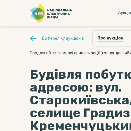
Аукцi
Про аукціон
До переліку аукціонів
Продаж обʼєктів малої приватизації (голландський 
Будівля побутк
адресою: вул.
Старокиївська,
селище Градиз
Кременчуцький