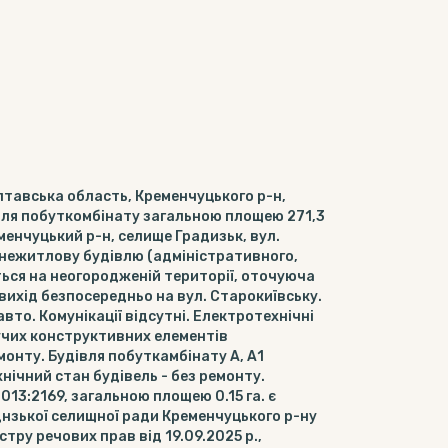
тавська область, Кременчуцького р-н,
дівля побуткомбінату загальною площею 271,3
менчуцький р-н, селище Градизьк, вул.
 нежитлову будівлю (адміністративного,
ься на неогородженій території, оточуюча
вихід безпосередньо на вул. Старокиївську.
вто. Комунікації відсутні. Електротехнічні
сучих конструктивних елементів
онту. Будівля побуткамбінату А, А1
нічний стан будівель - без ремонту.
13:2169, загальною площею 0.15 га. є
нзької селищної ради Кременчуцького р-ну
тру речових прав від 19.09.2025 р.,