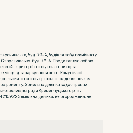
тарокиївська, буд. 79-А, будівля побуткомбінату
 Старокиївська. буд. 79-А. Представляє собою
дженій території, оточуюча територія
е місце для паркування авто. Комунікації
адовільний, стан внутрішнього оздоблення без
 без ремонту. Земельна ділянка кадастровий
ької селищної ради Кременчуцького р-ну
44210922 Земельна ділянка, не огороджена, не