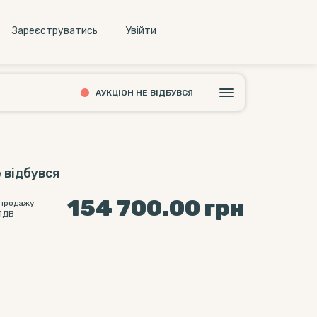
Зареєструватись
Увiйти
АУКЦІОН НЕ ВІДБУВСЯ
 відбувся
154 700.00
грн
 продажу
ПДВ