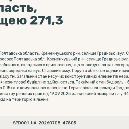
ласть,
щею 271,3
олтавська область, Кременчуцького р-н, селище Градизьк , вул. С
есою: Полтавська обл.. Кременчуцький р-н, селище Градизьк, вул.
робничого, складського призначення), що знаходяться на неогоро
езпосередньо на вул. Старокиївську. Поруч з об’єктом оцінки наявн
 відсутні. Загальний стан несучих конструктивних елементів нез
ія нежитлової будівлі не здійснюється. Технічний стан будівель -
0.15 га. є комунальною власністю Територіальної громади Граднз
реєстру речових прав від 19.09.2025 р., індексний номер витягу 4
хід на територію вільний.
SPD001-UA-20260708-47805