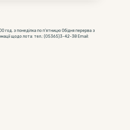
00 год. з понеділка по п'ятницю Обідня перерва з
рмації щодо лота: тел.: (05365)3-42-38 Email: