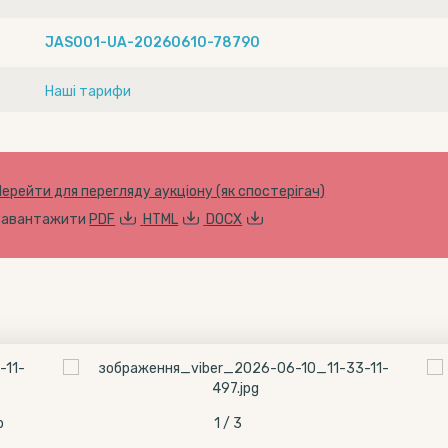
JAS001-UA-20260610-78790
Наші тарифи
Перейти для перегляду аукціону (як спостерігач)
Завантажити
PDF
HTML
DOCX
о
1 / 3