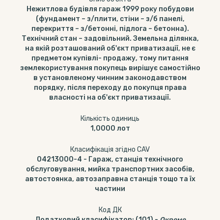
Нежитлова будівля гараж 1999 року побудови
(фундамент – з/плити, стіни – з/б панелі,
перекриття – з/бетонні, підлога – бетонна).
Технічний стан – задовільний. Земельна ділянка,
на якій розташований об'єкт приватизації, не є
предметом купівлі- продажу, тому питання
землекористування покупець вирішує самостійно
в установленому чинним законодавством
порядку, після переходу до покупця права
власності на об'єкт приватизації.
Кількість одиниць
1,0000
лот
Класифікація згідно CAV
04213000-4
-
Гараж, станція технічного
обслуговування, мийка транспортних засобів,
автостоянка, автозаправна станція тощо та їх
частини
Код ДК
Додатковий класифікатор
:
(101)
-
Окреме