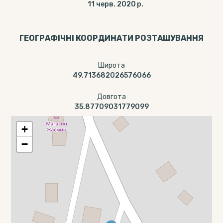
11 черв. 2020 р.
ГЕОГРАФІЧНІ КООРДИНАТИ РОЗТАШУВАННЯ
Широта
49.713682026576066
Довгота
35.87709031779099
+
−