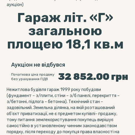
аукціон)
Гараж літ. «Г»
загальною
площею 18,1 кв.м
Аукціон не відбувся
32 852.00
грн
Початкова ціна продажу
без урахування ПДВ
Нежитлова будівля гараж 1999 року побудови
(фундамент – з/плити, стіни – з/б панелі, перекриття –
з/бетонні, підлога – бетонна). Технічний стан –
задовільний. Земельна ділянка, на якій розташований
об'єкт приватизації, не є предметом купівлі- продажу,
тому питання землекористування покупець вирішує
самостійно в установленому чинним законодавством
порядку, після переходу до покупця права власності на