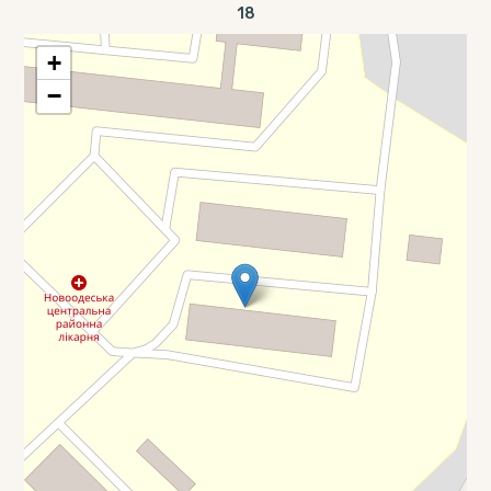
18
+
−