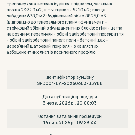
триповерхова цегляна будівля з підвалом, загальна
площа 2392,0 м2 , в т.ч. підвал - 571,0 м2 ; площа
забудови 678,0 м2 ; будівельний об’єм 8825,0 м3
(відповідно до генерального плану): фундамент -
стрічковий збірний з фундаментних блоків; стіни - цегла
на розчину; перемички - збірні залізобетонні; перекриття
- збірні залізобетонні панелі; поли - бетонні, дах -
дерев’яний шатровий; покрівля - з хвилястих
азбоцементних листів посиленого профілю
Ідентифікатор аукціону
SPD001-UA-20260603-33988
Дата публікації процедури
3 черв. 2026 р., 20:00:03
Остання дата зміни процедури
16 лип. 2026 р., 09:28:44