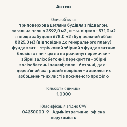
Актив
Опис обʼєкта
триповерхова цегляна будівля з підвалом,
загальна площа 2392,0 м2 , в т.ч. підвал - 571,0 м2
; площа забудови 678,0 м2 ; будівельний об’єм
8825,0 м3 (відповідно до генерального плану):
фундамент - стрічковий збірний з фундаментних
блоків; стіни - цегла на розчину; перемички -
збірні залізобетонні; перекриття - збірні
залізобетонні панелі; поли - бетонні, дах -
дерев’яний шатровий; покрівля - з хвилястих
азбоцементних листів посиленого профілю
Кількість одиниць
1,0000
Класифікація згідно CAV
04230000-9
-
Адміністративно-офісна
нерухомість