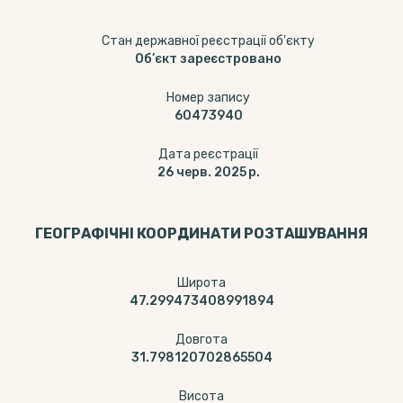
Стан державної реєстрації об'єкту
Об’єкт зареєстровано
Номер запису
60473940
Дата реєстрації
26 черв. 2025 р.
ГЕОГРАФІЧНІ КООРДИНАТИ РОЗТАШУВАННЯ
Широта
47.299473408991894
Довгота
31.798120702865504
Висота