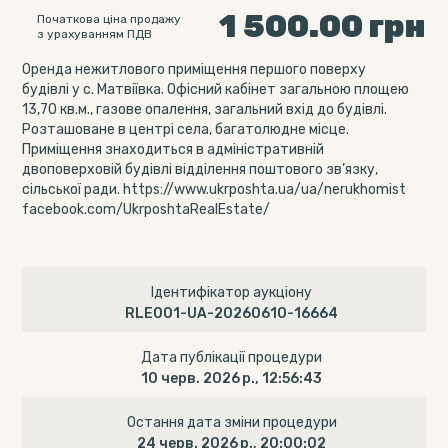
1 500.00
грн
Початкова ціна продажу
з урахуванням ПДВ
Оренда нежитлового приміщення першого поверху
будівлі у с. Матвіївка. Офісний кабінет загальною площею
13,70 кв.м., газове опалення, загальний вхід до будівлі.
Розташоване в центрі села, багатолюдне місце.
Приміщення знаходиться в адміністративній
двоповерховій будівлі відділення поштового зв’язку,
сільської ради. https://www.ukrposhta.ua/ua/nerukhomist
facebook.com/UkrposhtaRealEstate/
Ідентифікатор аукціону
RLE001-UA-20260610-16664
Дата публікації процедури
10 черв. 2026 р., 12:56:43
Остання дата зміни процедури
24 черв. 2026 р., 20:00:02