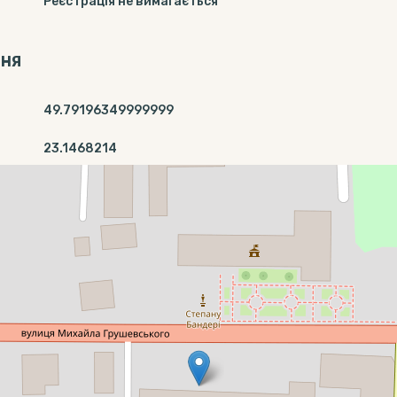
Реєстрація не вимагається
ННЯ
49.79196349999999
23.1468214