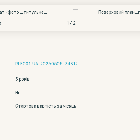
о
1 / 2
RLE001-UA-20260505-34312
5 років
Ні
Стартова вартість за місяць