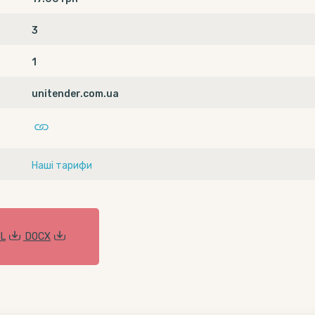
3
1
unitender.com.ua
Наші тарифи
L
DOCX