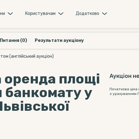
они
Користувачам
Додатково
Питання (0)
Результати аукціону
ом (англійський аукціон)
 оренда площі
Аукціон не
я банкомату у
Початкова ціна
з урахуванням 
Львівської