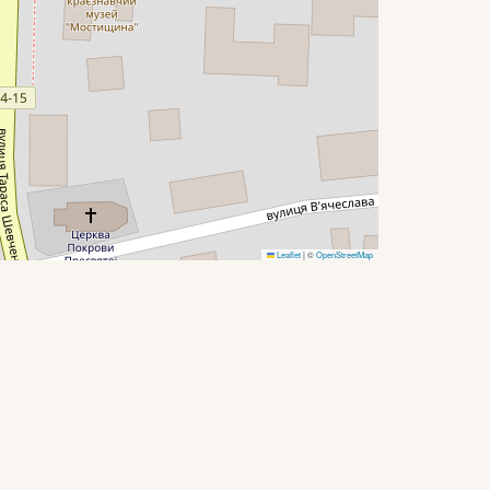
Leaflet
|
©
OpenStreetMap