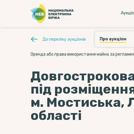
Аукцi
Про аукціон
До переліку аукціонів
Оренда або права використання майна за регламент
Довгострокова
під розміщенн
м. Мостиська, 
області