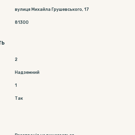
вулиця Михайла Грушевського, 17
81300
ТЬ
2
Надземний
1
Так