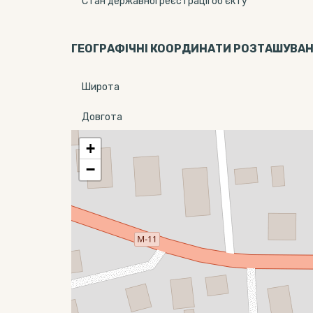
Стан державної реєстрації об'єкту
ГЕОГРАФІЧНІ КООРДИНАТИ РОЗТАШУВА
Широта
Довгота
+
−